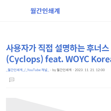
월간인쇄계
사용자가 직접 설명하는 후너스
상
본
문
세
(Cyclops) feat. WOYC Kor
제
컨
목
텐
_월간인쇄계_/_YouTube 채널_
by
월간인쇄계
2023. 11. 21. 12:00
본
츠
댓
문
글
달
기