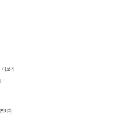
더보기
 -
- ㈜카피