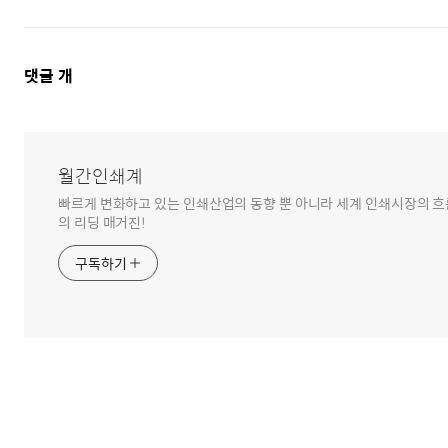
댓
댓글
개
글
영
역
월간인쇄계
빠르게 변화하고 있는 인쇄산업의 동향 뿐 아니라 세계 인쇄시장의 흐름
의 리딩 매거진!
구독하기