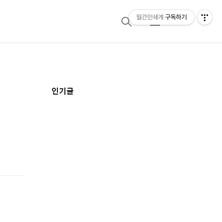
월간인쇄계
구독하기
검
메
색
뉴
추
인기글
가
정
보