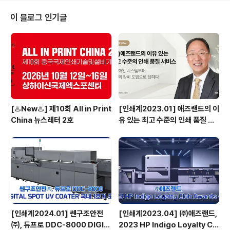
이 블로그 인기글
[♨️New♨️] 제10회 All in Print
[인쇄계2023.01] 애즈랜드의 이
China 뉴스레터 2호
유 있는 최고 수준의 인쇄 품질 서
비스 고도화된 시스템부터 최상의
장비 도입으로 답하다 - ㈜애즈랜
드 최현수 대표이사
[인쇄계2024.01] 쎈구조안전
[인쇄계2023.04] ㈜애즈랜드,
㈜, 듀프로 DDC-8000 DIGIT
2023 HP Indigo Loyalty Clu