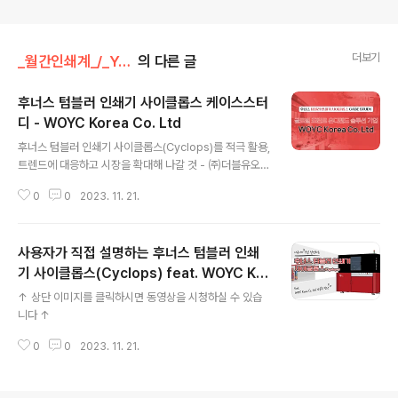
더보기
_월간인쇄계_/_YouTube 채널_
의 다른 글
후너스 텀블러 인쇄기 사이클롭스 케이스스터
디 - WOYC Korea Co. Ltd
글 내용
후너스 텀블러 인쇄기 사이클롭스(Cyclops)를 적극 활용,
트렌드에 대응하고 시장을 확대해 나갈 것 - ㈜더블유오와
이씨코리아(WOYC Korea Co. Ltd) 손정은(Lucia Soh
0
0
2023. 11. 21.
n) 팀장 Q1. WOYC 회사소개 Q2. WOYC 풀필먼트 시스
템의 주요 특징과 차별점 Q3. WOYC에서 후너스 텀블러
인쇄기 사이클롭스(Cyclops)를 본격적으로 사용하게 된
사용자가 직접 설명하는 후너스 텀블러 인쇄
계기와 최종 고객들의 반응 Q4. 개인화, 차별화된 제품 구
매에 대한 니즈를 충족할 수 있어, 고객들에게 좋은 반응을
기 사이클롭스(Cyclops) feat. WOYC Kor
글 내용
얻고 있습니다. 이에 대한 자세한 설명 Q5. WOYC 플랫
ea Co. Ltd 안욱환 팀장
↑ 상단 이미지를 클릭하시면 동영상을 시청하실 수 있습
폼은 작가들에게 고객들과의 접점을 다양화할 수 있다는
니다 ↑
점에서 의미가 크다고 봅니다 Q6. 장비 사용자 입장에서
디지털 잉크젯 인쇄 기술을 활용해서 얼마만큼 시장을 확..
0
0
2023. 11. 21.