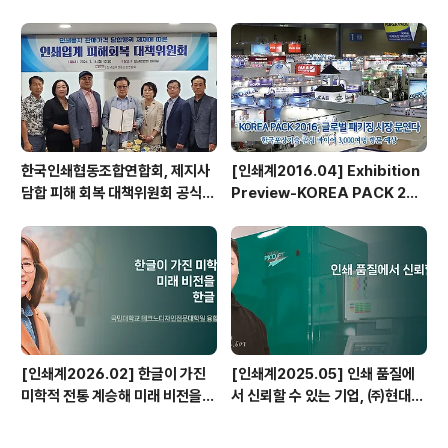
AL SPOT UV COATER 국내
b Awards 수상
1호기 도입
한국인쇄협동조합연합회, 제지사
[인쇄계2016.04] Exhibition
담합 피해 회복 대책위원회 공식
Preview-KOREA PACK 201
출범
6
[인쇄계2026.02] 한글이 가진
[인쇄계2025.05] 인쇄 품질에
미학적 전통 계승해 미래 비전을
서 신뢰할 수 있는 기업, ㈜현대프
담아낼 수 있는 한글 디자인 만들
린팅
터 - 국민대학교 테크노디자인전