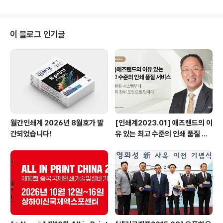
경북인쇄조합 이사장, 김충복 경기인쇄조합 이사장, 고상
호 제주인쇄조합 이사장, 김용래 인천인쇄조합 이사장, 조
정석 대한인쇄문화협회 전회장, 고수곤 대한인쇄연합회 전
회장, 이충원 대한인쇄연합회 전회장, 남원호 서울인쇄조
이 블로그 인기글
합 전이사장, 석용찬 메인비즈협회 전회장, 이상훈 제책조
합이사장 등 전현직 인쇄단체장과 외빈, 회원들이 참석한
가운데 개최된 이날 총회는 정부포상 및 협회장 표창과 개
회사, 감사보고, 부의사항 등의 순으로 진행되었다.김병순
회장은 개회사에서 “세계인쇄회의 한국 총회 개..
월간인쇄계 2026년 8월호가 발
[인쇄계2023.01] 애즈랜드의 이
간되었습니다!
유 있는 최고 수준의 인쇄 품질 서
비스 고도화된 시스템부터 최상의
장비 도입으로 답하다 - ㈜애즈랜
드 최현수 대표이사