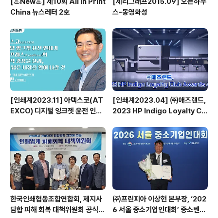
[♨️New♨️] 제10회 All in Print
[세리그래프2015.09] 오픈하우
China 뉴스레터 2호
스-동영화성
[인쇄계2023.11] 아텍스코(AT
[인쇄계2023.04] ㈜애즈랜드,
EXCO) 디지털 잉크젯 윤전 인쇄
2023 HP Indigo Loyalty Clu
기 베가프레스(VegaPress)의
b Awards 수상
기능적 강점을 살려, 보다 넓은 시
장을 열어 나갈 것 - 아텍스코(AT
EXCO) 국내 총판 ㈜풀린키 강성
민 전무이사
한국인쇄협동조합연합회, 제지사
㈜프린피아 이상현 본부장, ‘202
담합 피해 회복 대책위원회 공식
6 서울 중소기업인대회’ 중소벤처