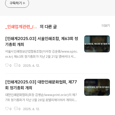
구독하기
더보기
_인쇄업계관련_/인쇄단체 및 학회
의 다른 글
[인쇄계2025.03] 서울인쇄조합, 제63회 정
기총회 개최
글 내용
서울시인쇄정보산업협동조합(이사장 김윤중/www.spiic.
or.kr) 제63회 정기총회가 지난 2월 21일 앰버서더 서울
풀만 호텔에서 개최되었다. 중소기업중앙회 서울지역본부
0
0
2025. 6. 12.
박승찬 본부장, 대한인쇄정보산업협동조합연합회 박래수
회장, 대한인쇄문화협회 김병순 회장, 대한그래픽기술협회
이영수 회장, 한국레이벌인쇄협회 김정전 회장, 대한인쇄
[인쇄계2025.03] 대한인쇄문화협회, 제77
정보산업협동조합연합회 24대 회장으로 취임하는 ㈜투
데이아트 박장선 회장, 서울인쇄조합 김남수 전 이사장, 대
회 정기총회 개최
글 내용
한인쇄정보산업협동조합연합회 이충원 명예회장, 고수곤
대한인쇄문화협회(회장 김병순/www.print.or.kr)의 제7
전 회장, 대한그래픽기술협회 김진배 전 회장 등 인쇄업계
7회 정기총회가 지난 2월 28일 호텔피제이에서 개최되었
관계자와 내외빈, 회원 등 250여 명이 참석한 가운데 진행
다.한국인쇄진흥재단 원종철 이사장과 대한그래픽기술협
된 이날 총회는 시상과 개회사, 격려사, 부의사항 등의 순으
0
0
2025. 6. 12.
회 이영수 회장, 서울인쇄조합 김윤중 이사장, 박창용 대구
로 진행되었다. 김윤중 이사장은, “올해 ..