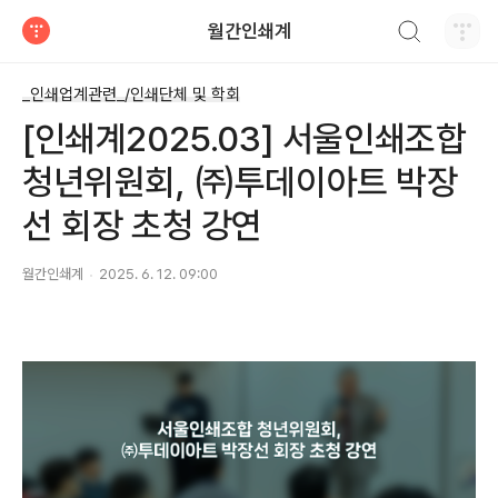
검색하기
월간인쇄계
티스토리
_인쇄업계관련_/인쇄단체 및 학회
[인쇄계2025.03] 서울인쇄조합
청년위원회, ㈜투데이아트 박장
선 회장 초청 강연
월간인쇄계
2025. 6. 12. 09:00