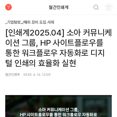
검색하기
월간인쇄계
티스토리
_기업탐방_/해외 장비 도입 사례
[인쇄계2025.04] 소아 커뮤니케
이션 그룹, HP 사이트플로우를
통한 워크플로우 자동화로 디지
털 인쇄의 효율화 실현
월간인쇄계
2025. 6. 16. 12:00