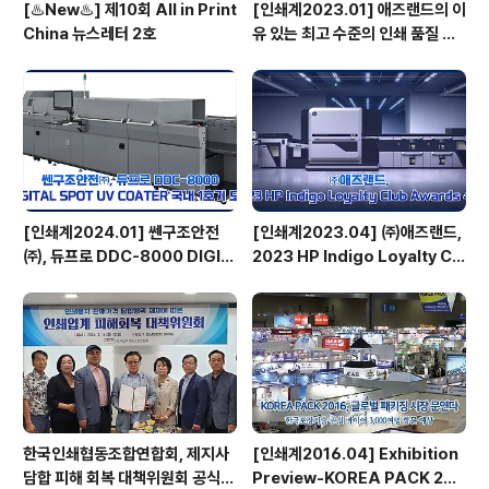
[♨️New♨️] 제10회 All in Print
[인쇄계2023.01] 애즈랜드의 이
China 뉴스레터 2호
유 있는 최고 수준의 인쇄 품질 서
비스 고도화된 시스템부터 최상의
장비 도입으로 답하다 - ㈜애즈랜
드 최현수 대표이사
[인쇄계2024.01] 쎈구조안전
[인쇄계2023.04] ㈜애즈랜드,
㈜, 듀프로 DDC-8000 DIGIT
2023 HP Indigo Loyalty Clu
AL SPOT UV COATER 국내
b Awards 수상
1호기 도입
한국인쇄협동조합연합회, 제지사
[인쇄계2016.04] Exhibition
담합 피해 회복 대책위원회 공식
Preview-KOREA PACK 201