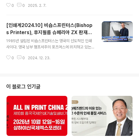
심적인 요소이다. 미국의 선도적인 인쇄사이자 비주얼 커
더로 성장2016년 미국에서 HP in..
0
0
2025. 2. 7.
뮤니케이션 기업인 이매진그룹은 최근 기업 역량을 업그레
이드하고 확장하기 위해 1,500만 달러를 투자했다. 품질과
일관성을 유지하기 위해 이매진그룹이 선택한 것은 G7 마
[인쇄계2024.10] 비숍스프린터스(Bishop
스터 자격을 취득하는 것이었다. 이를 통해 이 기업은 고객
들이 기대하는 품질에 있어 일관된 우수성을 보장할 수 있
s Printers), 후지필름 슈페리아 ZX 판재로
글 내용
는 기반을 마련하게 되었으며, 업계의 선두 기업으로 그 리
지속 가능성과 효율성 강화
1985년 설립된 비숍스프린터스는 영국의 선도적인 인쇄
더십을 유지해 나가고 있다. 이매진그룹, 가능성으로 무장
사이다. 영국 남부 햄프셔주의 포츠머스에 위치하고 있는
된 엔지니어 그룹이매진그룹은 미네소타 주 샤코피에 본사
이 인쇄사는 영국의 100대 인쇄사 가운데 하나로 200여
를 두고 있는 북미의 저명한 대형 상업 인쇄사이다. 시카고
0
0
2024. 12. 23.
명의 직원들이 8만제곱피트 규모의 인쇄사에서 근무하며,
와 트윈시티, 샤롯, 그리고 로스엔젤레스..
2,500만 파운드에 달하는 연 매출을 올리고 있다. 일반 상
업 인쇄를 전문으로 하고 있는 이 인쇄사는 여러 고객층을
대상으로 중철 브로슈어와 리플렛을 비롯해 다양한 인쇄물
을 제작, 공급하고 있으며, 매달 2,000여 개 이상의 작업
이 블로그 인기글
을 처리하고 있다.비숍스(Bishops)라는 이름은 헤일링 아
일랜드에서 예술, 공예 및 복사 가게를 운영했던 원래 사업
주의 이름인 콜린 비숍(Colin Bishop)의 이름에서 따왔
다. 그의 가게는 ‘비숍스 프롬프트 프린터스(Bishops Pro
mpt Pri..