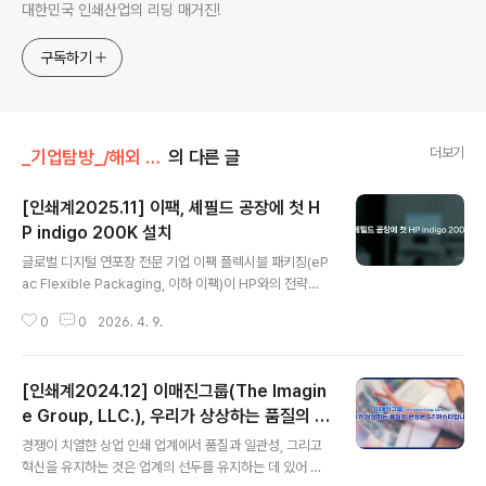
대한민국 인쇄산업의 리딩 매거진!
구독하기
더보기
_기업탐방_/해외 장비 도입 사례
의 다른 글
[인쇄계2025.11] 이팩, 셰필드 공장에 첫 H
P indigo 200K 설치
글 내용
글로벌 디지털 연포장 전문 기업 이팩 플렉시블 패키징(eP
ac Flexible Packaging, 이하 이팩)이 HP와의 전략적
파트너십을 더욱 공고히 하며, 영국 셰필드 공장에 HP ind
0
0
2026. 4. 9.
igo 200K 디지털 프레스를 설치했다고 발표했다. 이는 유
럽·중동·아프리카(EMEA) 지역에서 이팩이 HP indigo 2
00K를 도입하는 첫 사례로, drupa 2024에서 발표한 유
[인쇄계2024.12] 이매진그룹(The Imagin
럽 확장 계획의 일환이다. 이번 설치는 미국 내 이팩 생산
네트워크에서 이미 성공적으로 운영 중인 6대의 HP indig
e Group, LLC.), 우리가 상상하는 품질의 완
글 내용
o 200K 장비 경험을 바탕으로, 이팩과 HP 간의 장기적인
성은 G7 마스터입니다.
경쟁이 치열한 상업 인쇄 업계에서 품질과 일관성, 그리고
전략적 협업을 공고히 하는 중대한 이정표로 평가되고 있
혁신을 유지하는 것은 업계의 선두를 유지하는 데 있어 핵
다.이팩, 유럽 내 생산 거점 확대, 글로벌 디지털 패키징 리