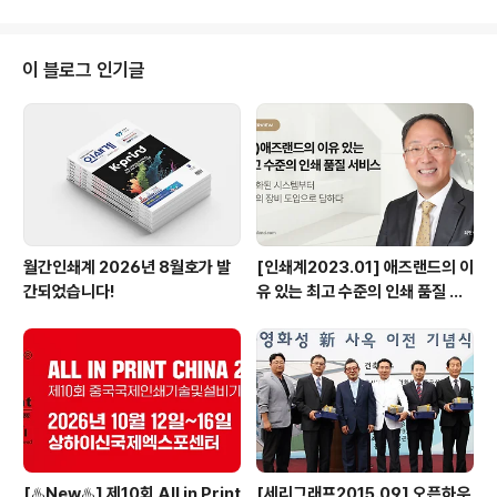
조합 김윤중 이사장, 서울특별시 경제일자리기획관 이준형
국장, 서울시의회 심미경 의원 등 내외빈들과 인쇄업계 관
계자들이 참석한 가운데 진행된 개막식은 행사 개막을 알
이 블로그 인기글
리는 테이프 커팅을 시작으로 내빈 소개와 서울특별시 경
제일자리기획관 이준형 국장의 인사말과 김윤중 이사장의
환영사, 대한인쇄문화협회 김병순 회장의 축사, 류명식 심
사위원장의 심사보고, 시상식 등의 순으로 진행되었다. 서
울특별시 경제일자리기획관 이준형 국장은 인사말에서 ..
월간인쇄계 2026년 8월호가 발
[인쇄계2023.01] 애즈랜드의 이
간되었습니다!
유 있는 최고 수준의 인쇄 품질 서
비스 고도화된 시스템부터 최상의
장비 도입으로 답하다 - ㈜애즈랜
드 최현수 대표이사
[♨️New♨️] 제10회 All in Print
[세리그래프2015.09] 오픈하우