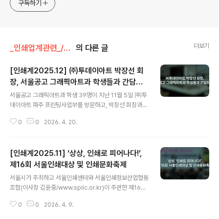
구독하기
더보기
_인쇄업계관련_/행사
의 다른 글
[인쇄계2025.12] ㈜투데이아트 박장선 회
장, 서울공고 그래픽아트과 학생들과 간담회
글 내용
개최
서울공고 그래픽아트과 학생 39명이 지난 11월 5일 ㈜투
데이아트 파주 프린팅사업부를 방문하고, 박장선 회장과
간담회를 가졌다. 이번 간담회에는 지난 8월 한국인쇄협동
0
0
2026. 4. 20.
조합연합회가 주최하고 투데이아트가 후원한 일본 해외연
수 프로그램 일정의 기획, 운영을 담당했던 한국하이델베
르그㈜ 최봉석 이사와 연수 일정에 함께 했던 투데이아트
[인쇄계2025.11] ‘상상, 인쇄로 피어나다!’,
이소윤 부사장, 서울공고 오명화 교사가 참석했다. 오전 10
시 파주 프린팅사업부 2공장에 도착한 학생들은 최봉석 이
제16회 서울인쇄대상 및 인쇄문화축제
글 내용
사의 설명과 함께 소노라(SONORA) 무현상 판재를 사용
서울시가 주최하고 서울인쇄센터와 서울인쇄정보산업협동
하는 코닥 Magnus Q800 CtP를 비롯해서 하이델베르
조합(이사장 김윤중/www.spiic.or.kr)이 주관한 제16회
그 스피드마스터 XL106 12도 인쇄기와 XL 7도, 6도 인쇄
서울인쇄대상 및 인쇄문화축제가 지난 10월 16일 서울 청
기, 요시노 PUR&EVA 겸용 최신형 풀옵션 제책 시스템,
0
0
2026. 4. 9.
계광장에서 개최되었다. 대한인쇄문화협회 김병순 회장과
하이델베르그 고성능 풀옵션 ..
대한그래픽기술협회 이영수 회장, 서울인쇄정보산업협동