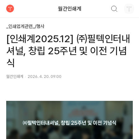
검색하기
월간인쇄계
티스토리
_인쇄업계관련_/행사
[인쇄계2025.12] ㈜필텍인터내
셔널, 창립 25주년 및 이전 기념
식
월간인쇄계
2026. 4. 20. 09:00