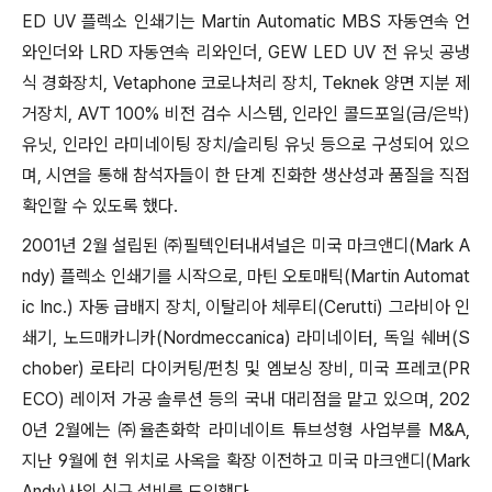
ED UV 플렉소 인쇄기는 Martin Automatic MBS 자동연속 언
와인더와 LRD 자동연속 리와인더, GEW LED UV 전 유닛 공냉
식 경화장치, Vetaphone 코로나처리 장치, Teknek 양면 지분 제
거장치, AVT 100% 비전 검수 시스템, 인라인 콜드포일(금/은박)
유닛, 인라인 라미네이팅 장치/슬리팅 유닛 등으로 구성되어 있으
며, 시연을 통해 참석자들이 한 단계 진화한 생산성과 품질을 직접
확인할 수 있도록 했다.
2001년 2월 설립된 ㈜필텍인터내셔널은 미국 마크앤디(Mark A
ndy) 플렉소 인쇄기를 시작으로, 마틴 오토매틱(Martin Automat
ic Inc.) 자동 급배지 장치, 이탈리아 체루티(Cerutti) 그라비아 인
쇄기, 노드매카니카(Nordmeccanica) 라미네이터, 독일 쉐버(S
chober) 로타리 다이커팅/펀칭 및 엠보싱 장비, 미국 프레코(PR
ECO) 레이저 가공 솔루션 등의 국내 대리점을 맡고 있으며, 202
0년 2월에는 ㈜율촌화학 라미네이트 튜브성형 사업부를 M&A,
지난 9월에 현 위치로 사옥을 확장 이전하고 미국 마크앤디(Mark
Andy)사의 신규 설비를 도입했다.