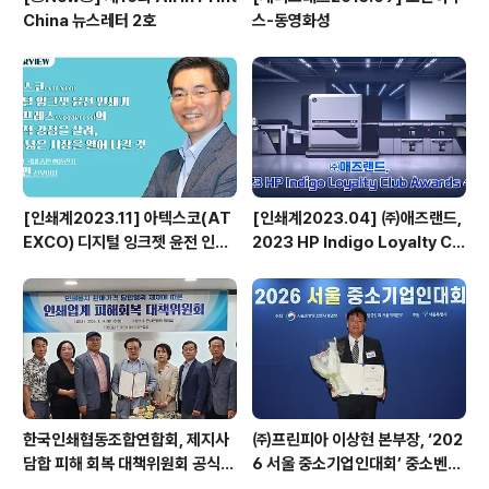
China 뉴스레터 2호
스-동영화성
[인쇄계2023.11] 아텍스코(AT
[인쇄계2023.04] ㈜애즈랜드,
EXCO) 디지털 잉크젯 윤전 인쇄
2023 HP Indigo Loyalty Clu
기 베가프레스(VegaPress)의
b Awards 수상
기능적 강점을 살려, 보다 넓은 시
장을 열어 나갈 것 - 아텍스코(AT
EXCO) 국내 총판 ㈜풀린키 강성
민 전무이사
한국인쇄협동조합연합회, 제지사
㈜프린피아 이상현 본부장, ‘202
담합 피해 회복 대책위원회 공식
6 서울 중소기업인대회’ 중소벤처
출범
기업부 장관 표창 수상