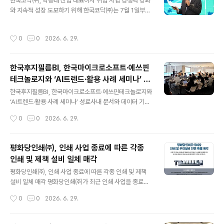
한국코닥㈜, 박승태 신임 대표이사 취임 사업 경쟁력 강화
장으로 취임하기까지 18년여간 ㈜프린피아의 성장을 이
와 지속적 성장 도모하기 위해 한국코닥㈜는 7월 1일부로
끌어 온 그는, 현장 중심의 스마트 제조 혁신과 글로벌 수준
박승태 상무를 신임 대표이사로 선임했다고 밝혔다. 이번
의 품질 경영, 나아가 국가 인쇄 산업의 교육 인프라 구축에
인사는 인쇄업계의 변화와 친환경·디지털 전환 흐름에 발
헌신한 핵심 공적을 두루 인정받았다.이상현 본부장은, 삼
작성시간
0
0
2026. 6. 29.
맞춰 사업 경쟁력을 강화하고 지속적인 성장을 도모하기
성 상생형 스마트공장 사업의 총괄 실무자로서 MES(제조
위한 전략적 결정이다. 박승태 신임 대표는 인쇄 기술 분야
실행시스템)에 AGV(무인운반차)..
에서 오랜 경험을 쌓아온 전문가로, 특히 친환경 무현상 판
한국후지필름BI, 한국마이크로소프트·에쓰핀
재(SONORA)와 디지털 잉크젯 기술을 선도하며 업계 혁
테크놀로지와 ‘AI트렌드·활용 사례 세미나’ 성
신을 이끌어왔다. 그는 국내외 학술대회와 국제 전시회에
글 내용
료
서 코닥의 최신 인쇄 솔루션을 발표하며 인쇄 산업의 지속
한국후지필름BI, 한국마이크로소프트·에쓰핀테크놀로지와
가능성과 디지털 혁신을 강조해왔다. 또한 다수의 세미나
‘AI트렌드·활용 사례 세미나’ 성료사내 문서와 데이터 기반
에서 친환경 인쇄 솔루션과 디지털 전환 전략을 공유하며
의 기업용 AI에이전트 ‘AIMAX’ 공개 한국후지필름비즈니
작성시간
0
0
2026. 6. 29.
업계의 주목을 받아왔다. 한국코닥은 이..
스이노베이션㈜(이하 한국후지필름BI)은 지난 6월 16일
서울 종로구에 위치한 한국마이크로소프트 본사에서 ‘AI트
렌드·활용 사례 세미나’를 성공적으로 개최했다. 한국마이
평화당인쇄㈜, 인쇄 사업 종료에 따른 각종
크로소프트, 에쓰핀테크놀로지와 공동으로 기획한 이번 행
인쇄 및 제책 설비 일체 매각
사는 AI 에이전트 도입을 통해 실질적인 성과(ROI)를 거두
글 내용
려는 기업들을 위해 마련됐다. 사전 등록으로 초청된 기업
평화당인쇄㈜, 인쇄 사업 종료에 따른 각종 인쇄 및 제책
경영진과 IT실무진들이 다수 참석한 가운데, ‘AI에이전트,
설비 일체 매각 평화당인쇄㈜가 최근 인쇄 사업을 종료함
우리 회사도 쓸 수 있을까?’를 주제로 3사의 전문가들이 현
에 따라 보유하고 있던 각종 인쇄 설비와 제책·제판 시스템
작성시간
0
0
2026. 6. 29.
업 중심의 AI 전환(AX·AI Transformation) 인사이트를
일체를 저렴한 가격에 매각한다고 밝혔다.매각 대상 품목
공유하며 ..
은 매엽 인쇄기(Heidelberg CD 102-5, Man Roland
705 및 704 등)와 각종 부품류를 비롯해, 윤전인쇄기(하