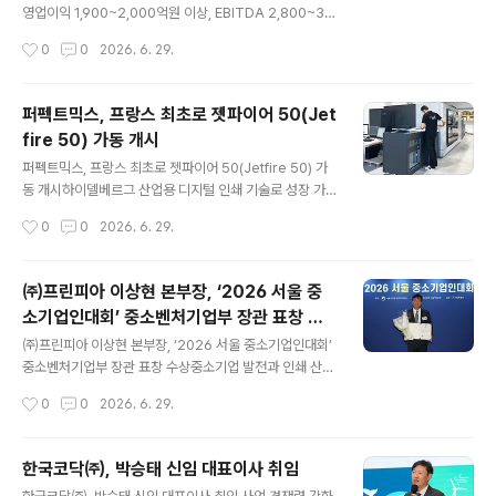
스 개최•HP코리아 인디고 사업부, HP 인디고 ㈜영신팩
영업이익 1,900~2,000억원 이상, EBITDA 2,800~3,0
오픈하우스 개최Business Focus㈜신정테크, 인쇄·패키
00억원 이상 전망 글로벌세아그룹 제지 계열사간 통합 시
작성시간
0
0
2026. 6. 29.
징 산업의 혁신을 이끌 ‘스마트 물류 자동화 & 원스톱 후가
너지가 본격화되고 있다. 글로벌세아그룹의 제지 계열사는
공 시스..
태림페이퍼, 태림포장, 전주페이퍼를 비롯해 전주페이퍼의
에너지 발전 자회사인 전주원파워, 전주파워 그리고 물류
퍼펙트믹스, 프랑스 최초로 젯파이어 50(Jet
회사인 동림로지스틱 등이 포함되어 있다. 이들 기업의 올
fire 50) 가동 개시
5월까지 누계 매출액은 9,040억원 수준으로 전년 동기 대
글 내용
비 7%가량 증가한 것으로 나타났다. 영업이익은 730억
퍼펙트믹스, 프랑스 최초로 젯파이어 50(Jetfire 50) 가
원, EBITDA는 1,100억원 수준으로 전년 동기대비 각각 1
동 개시하이델베르그 산업용 디지털 인쇄 기술로 성장 가
00%, 50% 이상 증가한 것으로 잠정 집계 되었다. 5월까
속화 프랑스 상업 인쇄 기업 퍼펙트믹스(PERFECTMIX)
작성시간
0
0
2026. 6. 29.
지 누적 영업이익이 전년 대비 2배 가까이 증가한 이유는
가 최근 생로랑뒤바르(Saint-Laurent-du-Var) 공장에
특히 수출물량 ..
프랑스 최초로 젯파이어 50을 도입, 본격 가동에 들어갔
다. 퍼펙트믹스는 최근 몇 년간 프랑스 남부에서 가장 혁신
㈜프린피아 이상현 본부장, ‘2026 서울 중
적인 인쇄 서비스 제공업체 중 하나로 성장했다. 이를 위해
소기업인대회’ 중소벤처기업부 장관 표창 수
여러 인쇄 공장을 인수하고 현지 입지를 확대하며 지속적
글 내용
상
인 성장의 기틀을 마련해 왔다. 이러한 맥락에서 기존 오프
㈜프린피아 이상현 본부장, ‘2026 서울 중소기업인대회’
셋 인쇄기와 디지털 인쇄를 결합하는 방식의 중요성은 점
중소벤처기업부 장관 표창 수상중소기업 발전과 인쇄 산업
점 더 커지고 있다. 고객 접근성, 극도로 빠른 납기, 그리고
혁신에 기여한 공로를 인정받아 ㈜프린피아의 이상현 본
작성시간
0
0
2026. 6. 29.
체계적인 기업의 사회적 책임(CSR) 접근 방식에 대한 명
부장이 지난 6월 17일 서울 중소기업DMC타워에서 열린
확한 의지를..
‘2026 서울 중소기업인대회’에서 중소기업 발전과 인쇄
산업 혁신에 기여한 공로를 인정받아 중소벤처기업부 장관
한국코닥㈜, 박승태 신임 대표이사 취임
표창을 수상했다. 2007년 과장으로 입사해 지난 1월 본부
글 내용