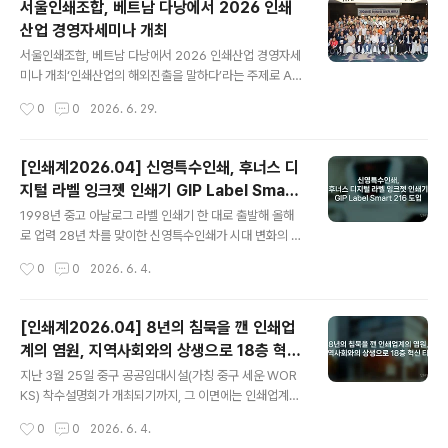
서울인쇄조합, 베트남 다낭에서 2026 인쇄
이델베르그 Web-16 5색도, 미쓰비시 AY1-500 4색도
산업 경영자세미나 개최
등), 제판 설비(코닥 프리너지 워크플로 솔루션, 판 출력기
글 내용
CTCP SMART-U8128, 엡슨 교정기 등), 그리고 제책
서울인쇄조합, 베트남 다낭에서 2026 인쇄산업 경영자세
설비(중철 제책기 오사꼬 13콤마, 접지기, HORIZON 자
미나 개최‘인쇄산업의 해외진출을 말하다’라는 주제로 AI
동 정합기 등)에 이르기까지 인쇄 생산 공정 전반을 아우르
대응·베트남 시장 진출 전략 논의 서울인쇄협동조합(이사
작성시간
0
0
2026. 6. 29.
는 대규모 설비들이다.이 외에도 공장용 미우라 보..
장 김윤중/www.spiic.or.kr)이 지난 6월 11일부터 15일
까지 베트남 다낭 일원에서 ‘2026 인쇄산업 경영자세미
나’를 개최했다. 이번 세미나는 2017년 이후 9년 만에 해
[인쇄계2026.04] 신영특수인쇄, 후너스 디
외에서 열린 경영자세미나로, 장기 침체와 구조적 어려움
지털 라벨 잉크젯 인쇄기 GIP Label Smart
을 겪고 있는 인쇄업계가 새로운 활로를 모색하고 조합원
글 내용
216 도입
간 화합을 다지기 위해 마련됐다.올해 세미나의 주제는 ‘인
1998년 중고 아날로그 라벨 인쇄기 한 대로 출발해 올해
쇄산업의 해외진출을 말하다’로, 인쇄산업의 AI 전환 대응,
로 업력 28년 차를 맞이한 신영특수인쇄가 시대 변화의 트
베트남 시장 진출 가능성, 해외시장 개척 전략, 조합원사 간
렌드에 따라 과감한 디지털 전환을 시도하고 있다.2021년
작성시간
0
0
2026. 6. 4.
정보교류 등을 중심으로 진행됐다.김윤중 이사장은 개회사
디지털 토너 장비 도입에 이어, 최근 ㈜후너스홀딩스의 디
를 통해 “이번 경..
지털 잉크젯 라벨 인쇄기 GIP Label Smart 216을 도입
하며 또 한 번의 도약을 이뤄낸 신영특수인쇄 김영철 대표
[인쇄계2026.04] 8년의 침묵을 깬 인쇄업
를 만나 장비 도입 배경과 차별화된 경쟁력에 대해 들어보
계의 염원, 지역사회와의 상생으로 18층 혁신
았다.토너와 잉크젯, 두 개의 무기로 고객층을 확장김영철
글 내용
타워
대표가 아날로그 방식의 한계를 체감하고 2021년 처음 도
지난 3월 25일 중구 공공임대시설(가칭 중구 세운 WOR
입한 디지털 토너 인쇄기는 신영특수인쇄에 큰 변화를 가
KS) 착수설명회가 개최되기까지, 그 이면에는 인쇄업계의
져왔다. 별도의 제판 공정 없이 데이터만으로 즉각적인 생
끈질긴 집념과 뚝심이 자리하고 있다. 한국인쇄협동조합연
작성시간
0
0
2026. 6. 4.
산이 가능해지면서 원가 절감과 납기 단축이라는 두 마리
합회 박장선 회장은 작년 2월 24일 연합회장 당선 직후부