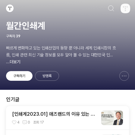
검색하기
티스토리
월간인쇄계
구독자
39
빠르게 변화하고 있는 인쇄산업의 동향 뿐 아니라 세계 인쇄시장의 흐
름, 인쇄 관련 최신 기술 정보를 모두 알아 볼 수 있는 대한민국 인쇄
산업의 리딩 매거진!
...더보기
구독하기
방명록
신고하기 레이어
열기
인기글
[인쇄계2023.01] 애즈랜드의 이유 있는 최
고 수준의 인쇄 품질 서비스 고도화된 시스템
4
0
조회
17
부터 최상의 장비 도입으로 답하다 - ㈜애즈
랜드 최현수 대표이사