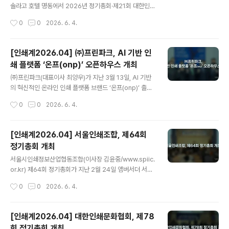
r)’로 체질을 개선해 나갈 계획이다.장비 판매를 넘어선 ‘맞
솔라고 호텔 명동에서 2026년 정기총회·제21회 대한민국
춤형 컨설팅’으로 시장 위기 돌파장 대표는 장기화된 경기
그래픽산업대상을 개최했다.한국하이델베르그㈜와 ㈜태
작성시간
0
0
2026. 6. 4.
침체와 급변하는 기술 트렌드 속에서 국내 인쇄업계가 겪
영플러스가 후원하고 ㈜딜리, ㈜더씨엠와이, ㈜남양페이
고 있..
퍼, 솔라고PMS㈜, 서울인쇄센터, ㈜프린파크 협찬, 산업
통상자원부 주관으로, 서울특별시의회 박영한 의원과 중부
[인쇄계2026.04] ㈜프린파크, AI 기반 인
세무서 박재신 서장, 서울인쇄조합 전준호 간사장, 대한인
쇄 플랫폼 ‘온프(onp)’ 오픈하우스 개최
쇄문화협회 유창준 전무이사, 대한그래픽기술협회 박삼도
글 내용
전 회장, 김범식 명예회장, 김진배 명예회장, 경기도기술협
㈜프린파크(대표이사 최양우)가 지난 3월 13일, AI 기반
회 홍사룡 회장 등 내외빈과 인쇄인들이 참석한 가운데 진
의 혁신적인 온라인 인쇄 플랫폼 브랜드 ‘온프(onp)’ 출범
행된 이날 행사는 이영수 회장의 개회사와 부의사항 심의,
을 기념하며 자사의 앞선 기술력과 서비스 경쟁력을 선보
작성시간
0
0
2026. 6. 4.
제21회 대한민국그래픽산업대상 시상 등의 순으로 진행되
이는 오픈하우스를 성황리에 개최했다.이번 행사는 단순한
었다.이영수 회장은 개회사에서 “회원들의 관심과 협조로..
장비 소개를 넘어, 프리미엄 인쇄 시장을 선도할 ‘온프’의
브랜드 신뢰도를 강화하고 새로운 인쇄 생태계를 고객에게
[인쇄계2026.04] 서울인쇄조합, 제64회
직접 체험시키기 위해 마련되었다.‘철저한 고객 서비스 중
정기총회 개최
심의 플랫폼 생태계 구축’이라는 최양우 대표이사의 확고
글 내용
한 경영 철학을 바탕으로 획기적인 디지털 전환을 이어가
서울시인쇄정보산업협동조합(이사장 김윤중/www.spiic.
고 있는 프린파크는 이를 위해 새로운 인쇄 플랫폼 ‘온프(o
or.kr) 제64회 정기총회가 지난 2월 24일 앰버서더 서울
np)’를 전격 출범시켰다.‘온프(onp)’는 출판(온프북스), 기
풀만 호텔에서 개최되었다. 서울 중구·성동구 을 당협위원
작성시간
0
0
2026. 6. 4.
업 홍보물(온프애드), 학교(온프스쿨), 캘린더(온프캘린더),
장을 맡고 있는 국민의힘 최수진 국회의원, 서울 중구 김길
판촉물(온프기프트)..
성 구청장, 서울 중구의회 윤판호 의장, 서울지방조달청 강
신면 청장, 서울 중부세무서 박재신 서장, 중소기업중앙회
[인쇄계2026.04] 대한인쇄문화협회, 제78
서울지역본부 정경은 본부장, 한국인쇄협동조합연합회 박
회 정기총회 개최