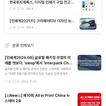
한국후지제록스, 디지털 인쇄기 구입 전고객
에 책표지 편집 솔루션 제공
0
0
조회
4
[인쇄계2021.11] 크리에이티브 디자인 능력
을 바탕으로 고급 인쇄물 시장 확대에 나설 것
0
0
조회
4
- 효민디앤피 한수흥 대표
분류 전체보기
주요 글 목록
[인쇄계2026.08] 글로벌 패키징 산업의 미
래를 엿보다. ‘swop’에서 ‘interpack Chin
글 내용
a 2026’으로의 도약, 아시아 최대 포장 혁신
글로벌 인쇄 및 패키징 산업이 친환경, 스마트화, 자동화라
무대
는 거대한 전환기를 맞이하고 있는 가운데, 업계 관계자들
의 이목이 집중되는 대규모 전시회가 중국 상하이에서 개
작성시간
0
0
2026. 7. 29.
최된다. 2026년 11월 16일부터 18일까지 상하이 신국제
엑스포센터(SNIEC)에서 열리는 interpack China 202
6이 바로 그 무대이다.이번 전시회가 특별한 이유는, 지난
[♨️New♨️] 제10회 All in Print China 뉴
10년간 아시아 포장 시장을 대표해 온 전시회 ‘swop’이
스레터 2호
글로벌 최고 권위의 포장 전시회 브랜드인 ‘interpack’의