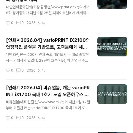
장선 회장, 대한인쇄문화협회 김병순 회장, 홍우동 전 회장,
글 내용
대한그래픽기술협회 이영수 회장, 한국레이벌인쇄협회 김
대한인쇄문화협회(회장 김병순/www.print.or.kr)의 제7
정전 회장, 서울인쇄조합 남원호 전 이사장, 김남수 전 이사
8회 정기총회가 지난 2월 25일 피제이호텔에서 개최되었
장, 한국인쇄협동조합연합회 박래수 전 회장, 이충원 전 회
다.한국인쇄진흥재단 원종철 이사장과 대한그래픽기술협
작성시간
0
0
2026. 6. 4.
장, 고수곤 전 회장 등 인쇄업계 관계자와 내외빈, 회원 등
회 이영수 회장, 서울인쇄조합 김윤중 이사장, 김남수 대한
250여 명이 참석한 ..
인쇄문화협회 전회장, 이충원 대한인쇄연합회 전회장, 고
수곤 한국인쇄협동조합연합회 전회장, 김정전 한국레이벌
[인쇄계2026.04] varioPRINT iX2100의
인쇄협회 회장, 오성상 한국인쇄학회 회장 등 전현직 인쇄
안정적인 품질을 기반으로, 고객들에게 새로
단체장과 외빈, 회원들이 참석한 가운데 진행된 이날 총회
글 내용
운 경험을 안겨주는 온라인 인쇄 플랫폼, ‘온
는 정부포상 및 협회장 표창과 개회사, 감사보고, 부의사항
1998년, 단돈 600만 원과 중고 매킨토시 두 대로 출발한
프(onp)’가 될 것
등의 순으로 진행되었다.김병순 회장은 개회사에서 세계인
작은 기획사가 있었다. 28년이 흐른 지금, 이 기업은 수십
쇄회의 회장 당선과 세계인쇄회의 총회 및 국제컨퍼런스
만 장의 학교 달력과 기업 홍보물을 생산하며 국내 소량 다
작성시간
0
0
2026. 6. 4.
유치, 인쇄진흥재단과 협력해서 진행한 이미지 지원 사업,
품종 고급 인쇄 시장의 강자로 굳건히 자리매김했다. 200
정부 지원을 통한 인쇄물 수출 확대 등 202..
5년 국내 최초로 초·중·고등학교에 학사 일정 달력을 보급
하며 새로운 시장을 개척했던 ‘㈜프린파크(PRINPARK C
[인쇄계2026.04] 비쥬얼봄, 캐논 varioPR
o.,Ltd)’의 이야기다.프린파크 최양우 대표이사는 최근 온
INT iX1700 국내 1호기 도입 오픈하우스 개
라인 프린팅의 새로운 지평을 열 브랜드 ‘온프(onp)’를 전
글 내용
최
격 출범시키고, AI 기반의 혁신적인 고객 서비스를 예고하
비쥬얼봄(대표 신길섭/www.vivom.kr)이 지난 3월 12일
는 거대한 디지털 전환을 선언했다. 그리고 이 대담한 혁신
부터 이틀간 캐논 varioPRINT iX1700 국내 1호기 도입
의 심장부에는 캐논의 하이엔드 상업용 디지털 잉크젯 인
기념 오픈하우스를 개최했다. 캐논코리아 BS영업부문 PP
작성시간
0
0
2026. 6. 4.
쇄기, varioPRINT iX2100(이하 iX2100)이 자리하고 ..
사업팀 박상용 팀장의 인사말로 시작된 이번 오픈하우스
는, 비쥬얼봄 신길섭 대표의 환영사, 테잎커팅, iX1700 장
비 소개 및 시연 등의 순으로 진행되었다. 캐논코리아 박상