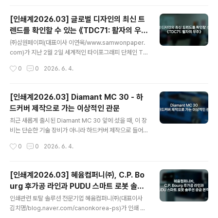
쇄정보산업협동조합 신태악 이사장, 인천인쇄정..
진 이번 팝업스토어는, 100년 전 활판인쇄방식으로 책을
만들던 인쇄 방식을 시연해서, 관람객들이 한 권의 책이 만
[인쇄계2026.03] 글로벌 디자인의 최신 트
들어지기까지 수많은 사람들의 손길을 거쳐야 했던 예전
렌드를 확인할 수 있는 《TDC71: 활자의 우
활판인쇄기와 인쇄 공정을 직접 보고, 이제는 쉽게 가질 수
글 내용
주》
있는 책의 소중함을 느껴볼 수 있도록 하기 위해서 기획된
㈜삼원페이퍼(대표이사 이연욱/www.samwonpaper.
것으로, 70년된 활판인쇄기가 작동되는 생생한 시연을 함
com)가 지난 2월 2일 세계적인 타이포그래피 단체인 Th
께 볼 수 있는 활판인쇄 전시존과 공책 속지를 골라 직접 만
e Type Directors Club(TDC)의 제71회 공모전 수상
작성시간
0
0
2026. 6. 4.
드는 나만의 공책 만들기 체험존, 아날로그 감성이 돋보이
작을 소개하는 《TDC71: 활자의 우주》프리오프닝 행사를
는 활판인쇄 굿즈를 전시, 판..
개최했다. 삼원페이퍼 파트너사와 한국타이포그라피학회
관계자들과 디자인 인플루언서, 디자이너들이 참석한 가운
[인쇄계2026.03] Diamant MC 30 - 하
데 진행된 프리오프닝 행사는 삼원페이퍼 이원희 이사의
드커버 제작으로 가는 이상적인 관문
인사말을 시작으로 한국타이포그라피학회 채병록 회장의
글 내용
축사, 스튜디오 비대칭과 정방형 김태룡 활자 디자이너와
최근 새롭게 출시된 Diamant MC 30 앞에 섰을 때, 이 장
브렌든(BRENDEN) 이도의 대표의 특별 강연, 전시 해설
비는 단순한 기술 장비가 아니라 하드커버 제작으로 들어
순으로 진행되었다.삼원페이퍼 이원희 이사는 “뉴욕 TDC
가는 관문이라는 것을 바로 확신했습니다. 고가의 장비에
작성시간
0
0
2026. 6. 4.
는 매년 전 세계 타이포그래피의 정점과 서체의 예술적인
투자하지 않고도 산업용 하드커버 제작에 진입하려는 고객
가치를 정의하는 아주 권위 있..
들에게 , Diamant MC 30은 완벽한 솔루션입니다. 기본
구성만으로도 이미 필수 옵션들이 포함되어 있어, 오프셋
[인쇄계2026.03] 혜윰컴퍼니㈜, C.P. Bo
및 디지털 제품을 아우르는 폭넓은 적용이 가능합니다. 그
urg 후가공 라인과 PUDU 스마트 로봇 솔루
동안 산업용 하드커버 제작은 복잡하고 비용이 많이 드는
글 내용
션 공급 본격화
것으로 여겨져 왔습니다. 그러나 뮬러마티니 Diamant M
인쇄관련 토탈 솔루션 전문기업 혜윰컴퍼니㈜(대표이사
C 30은 하드커버 자동화를 처음 도입하는 고객들에게 이
김치명/blog.naver.com/canonkorea-ps)가 인쇄 후
상적인 솔루션을 제시합니다. 분당 최대 30사이클의 생산
가공 솔루션 분야의 글로벌 제조 기업 C.P. Bourg(씨피버