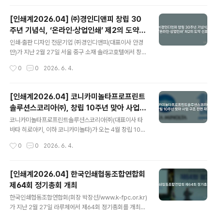
토끼를 잡은 것이다.하지만 ..
터 중구청과 끊임없이 소통하며 무산될 위기에 처했던 앵
커빌딩 건립 사업을 인쇄업계의 품으로 되찾아왔다. 8년의
[인쇄계2026.04] ㈜경인디앤피 창립 30
표류를 끝내고 되찾은 인쇄업계의 보금자리당초 8년 전 기
주년 기념식, ‘온라인·상업인쇄’ 제2의 도약
획되었던 앵커빌딩은 지하 2층, 지상 8층 규모의 건물로
글 내용
선포
중구청이 운영할 예정이었다. 하지만 8년이라는 긴 시간
인쇄·출판 디자인 전문기업 ㈜경인디앤피(대표이사 안경
동안 별다른 진척 없이 봉제 등 다른 산업군으로 건물이 넘
만)가 지난 2월 27일 서울 중구 소재 솔라고호텔에서 창립
어간다는 소문만 무성한 채 취소 수순을 밟게 되었다. 박 회
30주년 기념식을 개최하고, 온라인 플랫폼 강화와 상업인
작성시간
0
0
2026. 6. 4.
장은 인쇄연합회장 출마를 선언한 시점부터 구청장, 건축
쇄 시장으로의 영역 확장을 골자로 한 미래 비전도 선포했
과장, 도심산업과 실무진 등을 끊임없이..
다.이날 행사에는 대한인쇄문화협회 김남수 전 회장을 비
롯한 인쇄업계 관계자와 주요 거래처 외빈, 경인디앤피 임
[인쇄계2026.04] 코니카미놀타프로프린트
직원들이 참석해 자리를 빛냈다. 기념식은 지난 30년의 여
솔루션스코리아㈜, 창립 10주년 맞아 사업
정을 담은 영상 상영을 시작으로 기념사 및 축사, 비전 선
글 내용
구조 전면 재편
포, 장기근속자 시상, 케이크 커팅 순으로 진행되었다.‘사람
코니카미놀타프로프린트솔루션스코리아㈜(대표이사 타
이 기업의 본질’, 정직과 성실로 일군 30년안경만 대표이사
바타 히로아키, 이하 코니카미놀타)가 오는 4월 창립 10주
는 기념사를 통해 “5명으로 시작한 작은 꿈이 오늘날 결실
년을 기점으로 사업 구조 전면 재편에 돌입, 국내 디지털 인
작성시간
0
0
2026. 6. 4.
을 본 것은 세대를 초월해 고락을 함께해 온 임직원들 덕
쇄 시장 주도권 확보에 가속도를 낸다.코니카미놀타는 20
분”이라며 공을 돌렸다. 특히 “인..
26년 4월 1일 새로운 회계 연도 시작과 함께 ‘2026 체
제’에 돌입한다. 지난 한 해 다져온 안정적인 성과를 바탕으
[인쇄계2026.04] 한국인쇄협동조합연합회
로 사업 전반에 걸친 전략적 재편을 단행한다는 방침이다.
제64회 정기총회 개최
특히 4월 25일 한국 법인 설립 10주년을 계기로 조직, 영
글 내용
업, 공급 체계를 아우르는 근본적인 체질 개선을 추진하며
한국인쇄협동조합연합회(회장 박장선/www.k-fpc.or.kr)
향후 10년을 대비한 탄탄한 성장 기반을 구축한다. 이를 통
가 지난 2월 27일 라루체에서 제64회 정기총회를 개최하
해 국내 시장에서의 위상을 한층 강화하고, 시장 지배력을
며, 인쇄산업의 새로운 청사진과 조직의 굳건한 결속을 다