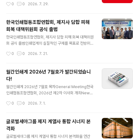
얼라이언스 멤버로서 그 위상을 확고히 하며 ‘interpack
작성시간
0
0
2026. 7. 29.
China’로 공식 명칭을 변경하고 첫선을 보이는 자리이기
때문이다.전시회 개요전시회명: interpack China 2026
일시: 2026년 11월 16일 ~ 18일장소..
한국인쇄협동조합연합회, 제지사 담합 피해
회복 대책위원회 공식 출범
글 내용
한국인쇄협동조합연합회, 제지사 담합 피해 회복 대책위원
회 공식 출범인쇄업계의 실질적인 구제를 목표로 전방위적
인 활동을 전개할 방침 한국인쇄협동조합연합회(회장 박장
작성시간
0
0
2026. 7. 21.
선/www.k-fpc.or.kr)가 제지사들의 가격 담합으로 촉발
된 인쇄용지 가격 폭등 사태에 강경 대응하기 위해 연합회
내에 ‘인쇄업계 피해 회복 대책위원회’를 공식 출범하고 본
월간인쇄계 2026년 7월호가 발간되었습니
격적인 활동에 돌입했다. 이번 대책위 구성은 지난 4월 공
다!
정거래위원회가 6개 인쇄용지 제지사의 가격 담합 행위를
글 내용
적발하고 제재 조치를 내린 것에 따른 후속 조치로, 담합 기
월간인쇄계 2026년 7월호 목차General Meeting한국
간 동안 막대한 타격을 입은 전국 중소 인쇄업체들의 실질
인쇄협동조합연합회, 2026년 제2차 이사회 개최News
적인 피해 회복을 이끌어내기 위해 마련되었다.공정거래위
부산인쇄정보산업협동조합, ‘사랑나눔 장학기금마련 제10
작성시간
0
0
2026. 7. 1.
원회 조사 결과에 따르면, 적발된 6개 인쇄용지 제지사들
회 부산인쇄인골프대회’ 개최업계소식Interview제9회 전
은 지난 2021년 2월부터 2024..
국동시지방선거 장세훈 서울시의원 당선자Press Confe
rence풀리시코리아, 서울인쇄센터에 디지털 라벨/패키징
글로벌세아그룹 제지 계열사 통합 시너지 본
인쇄 데모센터 구축Visit미국 미시간 주립대 패키징학과,
격화
에이스기계 방문Open House•춘천인쇄, 하이엔드 컬러
글 내용
디지털 인쇄기 AccurioPress C14010S 도입 오픈하우
글로벌세아그룹 제지 계열사 통합 시너지 본격화올 연간