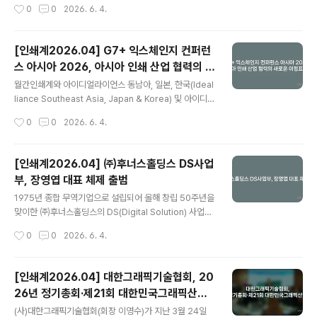
작성시간
0
0
2026. 6. 4.
확대해 나갈 계획이다.상업 인쇄 사업 일원화, 분산된 공급
졌다.이날 총회에는 중소기업중앙회 이규복 연합회장협의
체계를 ‘단일 창구’로..
회장, 심승일 부회장, 박종석 서울지역본부장을 비롯해 인
쇄연합회 이충원·고수곤 명예회장 등 주요 내외빈이 참석
[인쇄계2026.04] G7+ 익스체인지 컨퍼런
했다. 또한 서울, 부산, 인천, 경기, 충북, 대전·세종·충남, 전
스 아시아 2026, 아시아 인쇄 산업 협력의 새
북, 광주·전남, 울산·경남, 제주, 그리고 이번에 재가입이 승
글 내용
로운 이정표 제시
인된 대구까지 전국 11개 회원 조합의 이사장과 대의원들
월간인쇄계와 아이디얼라이언스 동남아, 일본, 한국(Ideal
이 한자리에 모여 인쇄업계의 단합된 힘을 보여주었다.재
liance Southeast Asia, Japan & Korea) 및 아이디얼
무 건전성 확보 및 내실 강화로 입증된 ‘신뢰의 리더십’박장
라이언스 타이완(Idealliance Taiwan)이 개최하고 프린
작성시간
0
0
2026. 6. 4.
선 회장은 개회사를 통해 취임 이후 연합회의 재무 구조 개
팅 유나이티드 얼라이언스(PRINTING United Allianc
선과 투명성 확보에 ..
e)가 후원한 G7+ 익스체인지 컨퍼런스 아시아 2026(G
7+ Exchange Conference Asia 2026)이 태국 방콕
[인쇄계2026.04] ㈜후너스홀딩스 DS사업
을 시작으로 베트남 하노이와 호치민에서 성공적으로 개최
부, 장영엽 대표 체제 출범
되며, 아시아 인쇄 및 패키징 산업의 새로운 협력 모델을 제
글 내용
시했다.이번 컨퍼런스는 아시아 주요 거점을 연결하는 순
1975년 종합 무역기업으로 설립되어 올해 창립 50주년을
회 행사로, 각 도시에서 지역 산업 관계자들의 높은 관심과
맞이한 ㈜후너스홀딩스의 DS(Digital Solution) 사업부
적극적인 참여 속에 진행되었다. 행사에서는 최신 인쇄 표
가 새로운 수장을 선임했다. 지난해 하반기 공식 취임한 장
작성시간
0
0
2026. 6. 4.
준과 G7+ 적용 사례가 폭넓게..
영엽 신임 대표는 오프셋과 플렉소, 라벨, 그라비어 등 다양
한 인쇄 분야를 두루 섭렵하며 국내외에서 다수의 인쇄기
업들의 인쇄품질 컨설팅(G7) 경험까지 갖춘 현장형 전문
[인쇄계2026.04] 대한그래픽기술협회, 20
가이다. 장 대표의 합류와 함께 후너스 DS사업부는 단순한
26년 정기총회·제21회 대한민국그래픽산업
장비 공급사를 넘어, 인쇄의 모든 영역을 아우르는 ‘고객맞
글 내용
대상 개최
춤형 토털 솔루션 프로바이더(Total Solution Provide
(사)대한그래픽기술협회(회장 이영수)가 지난 3월 24일