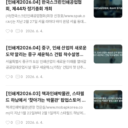
[인쇄계2026.04] 한국스크린인쇄공업협
용 팀장은, “새로운 시작을 알리는 3월, 혁신을 향한 선견
회, 제44차 정기총회 개최
지명으로 iX1700 ‘국내 1호기’를 도입해 주신 비쥬얼봄 오
글 내용
픈하우스를 진행하게 되어 깊은 감사를 전한다”고 하면서,
(사)한국스크린인쇄공업협회(회장 신장호/www.spak.o
“최대 364×660mm 사이즈 대응과 분당 170매(rpm)
r.kr)는 지난 2월 27일 서울 라마다 바이 윈덤 서울 동대문
의 압도적 생산성을 갖춘 iX1700은 캐논의 기술력이 집약
에서 ‘제44차 정기총회’를 개최했다. 이번 총회에서는 현
작성시간
0
0
2026. 6. 4.
된 장비로, 이번 도입이 비쥬얼봄에게는 퀀텀 점프의 기..
신장호 회장이 제28대 회장으로 추대되어 연임을 확정 지
었으며, 산업통상자원부 장관상이 수여되는 ‘스크린인쇄
어워즈’ 신설 등 2026년 주요 사업 계획이 발표되었다.이
[인쇄계2026.04] 중구, 인쇄 산업의 새로운
날 행사에는 박태현, 김두훈, 신지철, 이범학, 이순재 전임
도약 알리는 중구 세운웍스 건립 착수설명회
회장단을 비롯해 각 지역 지부장과 회원들이 대거 참석하
글 내용
개최
여 협회의 화합과 발전을 기원했다.신장호 회장, ‘변화하는
서울특별시 중구가 도심 인쇄산업의 새로운 미래를 열어갈
환경 속 실질적 도움 주는 협회 만들 것’제28대 회장으로
공공임대산업시설 ‘중구 세운웍스(가칭)’ 건립의 첫 단추를
연임된 신장호 회장은 개회사를 통해 글로벌 경기 둔화와
끼웠다.중구는 지난 25일 중구청 7층 중구홀에서 인쇄인
작성시간
0
0
2026. 6. 4.
인쇄 산업의 불확실성을 언급하며 ‘변화에 대한 능동적 대
200여 명이 참석한 가운데 ‘중구 세운웍스 건립 착수설명
응’을 강조했다.신 ..
회’를 성황리에 개최했다. 이번 행사는 중구와 인쇄 산업의
동반 발전을 위해 민관이 함께 마음을 모으고, 본격적인 사
[인쇄계2026.03] 책과인쇄박물관, 스타필
업 착수를 알리는 뜻깊은 자리로 마련되었다.이날 설명회
드 하남에서 ‘찾아가는 박물관’ 팝업스토어 열
에는 김길성 중구청장을 비롯해 최수진 국회의원(국민의힘
글 내용
어
중구 당협위원장), 한국인쇄협동조합연합회 박장선 회장
책과인쇄박물관(관장 전은실/www.mobapkorea.co
및 고수곤·이충원 전임 회장, 서울시인쇄정보산업협동조합
m)이 지난 1월 22일부터 2월 1일까지 스타필드 하남에서
김윤중 이사장, 경기도인쇄정보산업협동조합 김충복 이사
‘찾아가는 책과인쇄박물관 - 한 권의 책이 되기까지’라는
작성시간
0
0
2026. 6. 4.
장, 대구경북인쇄정보산업협동조합 박창용 이사장, 충북인
테마로 팝업스토어를 열었다. 스타필드의 요청으로 만들어