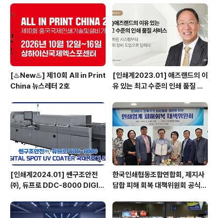
사장은 “검증된 와이드 포맷 잉크젯 기술과 새롭게 공개한
제품의 성능이 서로 조화되어 더욱 강력하고 향상된 잉크
젯 프린터 포트폴리오를 공개하게 된 것을 기쁘게 생각하..
[♨️New♨️] 제10회 All in Print
[인쇄계2023.01] 애즈랜드의 이
China 뉴스레터 2호
유 있는 최고 수준의 인쇄 품질 서
비스 고도화된 시스템부터 최상의
장비 도입으로 답하다 - ㈜애즈랜
드 최현수 대표이사
[인쇄계2024.01] 쎈구조안전
한국인쇄협동조합연합회, 제지사
㈜, 듀프로 DDC-8000 DIGIT
담합 피해 회복 대책위원회 공식
AL SPOT UV COATER 국내
출범
1호기 도입