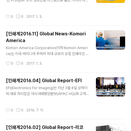
셋, Prosper S10 임프린팅 시스템으로 높은 가치의 차별
및 이미지 출력 미디어로 결정된다. 싱타이컬러프린팅은 3
화된 서비스를 제공 고우소쿠 오프셋(Kousoku Offset C
0년 동안 이를 위한 가장 전문적인 스튜디오를 보유하고
o., Ltd.)은 일본에서 6 개의 세계 정상급 인쇄사를 운영하
있으며 관련 기술 발전에 따라 최고수준의 비디오 캡쳐 장
작성시간
0
0
2017. 1. 3.
는 종합 인쇄 회사이다. 9 개 신문 윤전 오프셋 프레스와 네
비를 업데이트하고 있다.8천만 화소 PHASE ONE P65..
개의 매엽식 인쇄기, 네 개의 폼 프린팅 기계 등을 갖추고
있는 고우소쿠 오프셋은 다양한 곳에서 프리프레스부터 후
[인쇄계2016.11] Global News-Komori
가공까지 광범위한 고객의 필요를 만족시킬 수 있다. 고유
America
의 서비스 포트폴리오로 스스로를 차별화하고 수익을 창출
글 내용
하기 위해 이 회사는 복수의 오프셋 인쇄 프레스들을 연결
Komori America Corporation(이하 Komori Ameri
하는 멀티 윤전 인쇄, 싱글-패스 포스트 카드 부착과 접착
ca)는 미국 버지니아 주에서 최대 규모의 상업 인쇄사인 W
바인딩이 전략적으로 중요하다고 보았다. 이 회사가 Koda
orth Higgins & Associates(이하 Worth Higgins사)
작성시간
0
0
2017. 1. 3.
k ..
와 매엽 UV 잉크젯 디지털 인쇄 시스템 KOMORI Impre
mia IS29의 오픈하우스를 개최했다. 오픈하우스에는 30
0명 이상의 고객이 참가해 IS29 시연을 관람하고 파티를
[인쇄계2016.04] Global Report-EFI
즐겼다. Koshi Miyao(코시 미야오) Komori America
글 내용
EFI(Electronics For Imaging)는 지난 3월 8일 상하이
대표는 “Impremia IS 29의 가능성을 알리는 중요한 이
에 새로 자리잡은 아시아태평양본부(APAC HQ)와 고객
벤트를 파트너인 Worth Higgins사에서 개최하게 된 점
체험센터(Customer Experience Center) 오픈하우스
을 매우 기쁘게 생각한다.”고 말했다.Worth Higgins 사
를 개최했다.중국과 홍콩, 타이완, 말레이시아, 일본 등 동
는 북미에서 처음으로 Impremia IS 29의 실연을 진..
작성시간
0
0
2016. 7. 11.
남아 지역에서 300명이 넘는 고객과 인쇄관련업계 관계자
들이 참석하여 뜨거운 열기가 가득한 가운데 진행된 이날
행사에는 한국에서 EFI코리아 신승연 지사장과 국내 총판
[인쇄계2016.02] Global Report-리코
을 맡고 있는 ㈜앤픽스 안상기 대표이사와 백봉철 상무이
글 내용