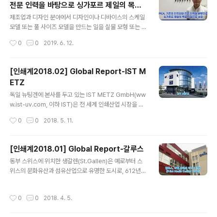
전문 인력을 바탕으로 싱가포르 제일의 목업
유명한 신와라벨인쇄㈜(대표이사 신도 준이치, Shindo J
글 내용
기업으로 성장
unichi/https://shinwalabel.co.jp)는 1987년 설립되
제조업과 디자인 분야에서 디자인이나 디바이스의 스케일
어 현재 지역 특산물들을 위한 다양한 라벨을 생산하고 있
모델 또는 풀 사이즈 모델을 만드는 일을 실물 모형 또는 목
다. 이 업체는 야마가타현에 위치한 업체 가운데서도 두각
업(Mockup) 작업을 한다고 한다. 이러한 정의와 같이, 디
작성시간
0
0
2019. 6. 12.
을 나타내 일본 국내 뿐 아니라 세계 규모의 여러 라벨 인..
자인이나 인쇄 분야에서 ‘목업’은 디자인 평가를 위해, 또
는, 프로모션 등의 목적으로 사용되고 있다. 기획사나 브랜
드 오너들이 실제 제품의 출시에 앞서 디자인이나 인쇄 품
[인쇄계2018.02] Global Report-IST M
질을 평가하기 위해 목업을 제작하거나 시장 반응을 테스
ETZ
트 하기 위한 시제품으로 목업 만들고 있는 것이다. 특히나
글 내용
패키징 분야에 있어 목업은 필수이며, 제작비가 개 당 수 만
독일 뉴팅겐에 본사를 두고 있는 IST METZ GmbH(ww
원에서 수 백만원을 호가하기도 한다. 그 만큼 아직까지는
w.ist-uv.com, 이하 IST)은 전 세계 인쇄산업 시장을 대
블루 오션 시장이며, 실 생산품과 아주 유사하게 제작 할 수
상으로 UV 및 LED 경화 시스템을 개발, 공급하고 있는 글
작성시간
0
0
2018. 5. 11.
있는 노하우를 갖고 있어야 한다는 의미이기도 하다. 피카
로벌 중견 기업이다. 1977년 게르하르트 메츠(Gerhard
소에서 아이디어를 얻어..
Metz)씨에 의해 설립된 이래 꾸준한 발전을 지속해 온 IS
T는 현재 eta플러스 일렉트로닉, S1옵틱을 포함해 14개
[인쇄계2018.01] Global Report-갈루스
의 자매회사를 두고 있으며, 500명이 넘는 직원들이 이곳
글 내용
동부 스위스에 위치한 생갈렌(St.Gallen)은 예로부터 스
에서 일하고 있다. IST의 UV시스템은 잉크, 니스, 실리콘,
위스의 문화유산과 섬유산업으로 유명한 도시로, 612년
접착제, 수지 및 기타 재료를 단 몇 분만에 경화시킴으로 인
갈루스라는 아일랜드 수도사가 이곳을 발견해 도시로서의
쇄뿐만 아니라 여러 산업 분야에서 효율적으로 적용, 사용
기반이 다져진 곳이다. 이곳은 성인 갈루스의 이름을 기려
되고 있으며, 고객의 다양한 니즈를 기반으로 하는 맞춤형
작성시간
0
0
2018. 4. 5.
생갈렌이라 명명되었으며, 유네스코세계문화유산으로 지
기술 솔루션을 생산, 개발하고 있기도 하다. 이..
정될 만큼 미려한 로코코 양식의 수도원 도서관이 위치한