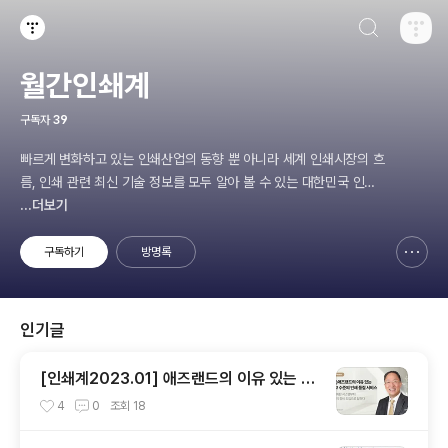
검색하기
티스토리
월간인쇄계
구독자
39
빠르게 변화하고 있는 인쇄산업의 동향 뿐 아니라 세계 인쇄시장의 흐
름, 인쇄 관련 최신 기술 정보를 모두 알아 볼 수 있는 대한민국 인쇄
산업의 리딩 매거진!
...더보기
구독하기
방명록
신고하기 레이어
열기
인기글
[인쇄계2023.01] 애즈랜드의 이유 있는 최
고 수준의 인쇄 품질 서비스 고도화된 시스템
4
0
조회
18
부터 최상의 장비 도입으로 답하다 - ㈜애즈
랜드 최현수 대표이사