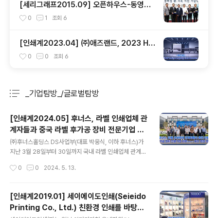
[세리그래프2015.09] 오픈하우스-동영화
성
0
1
조회
6
[인쇄계2023.04] ㈜애즈랜드, 2023 HP
Indigo Loyalty Club Awards 수상
0
0
조회
6
_기업탐방_/글로벌탐방
분류 전체보기
주요 글 목록
[인쇄계2024.05] 후너스, 라벨 인쇄업체 관
계자들과 중국 라벨 후가공 장비 전문기업 리
글 내용
본(Reborn) 제조 현장 방문
㈜후너스홀딩스 DS사업부(대표 박웅식, 이하 후너스)가
지난 3월 28일부터 30일까지 국내 라벨 인쇄업체 관계자
들과 중국 라벨 후가공 장비 전문기업 리본(Reborn) 제조
작성시간
0
0
2024. 5. 13.
현장을 방문했다. 이번 행사는 후너스가 최근 국내 독점 파
트너 계약을 체결한 중국 라벨 후가공 장비 전문기업 리본
(Reborn) 데모 센터와 제조 현장을 둘러보면서 직접 기술
[인쇄계2019.01] 세이에이도인쇄(Seieido
력을 확인하고, 리본(Reborn)에서 제작하고 있는 다양한
Printing Co., Ltd.) 친환경 인쇄를 바탕으
솔루션에 대한 이해를 높이기 위해 마련된 것으로 20여 명
글 내용