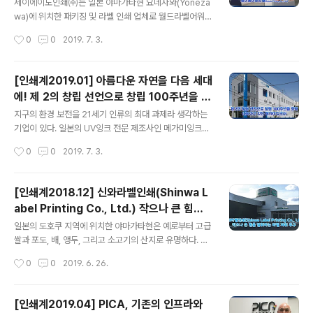
로 고도의 기술적 예술 인쇄(High Technic
의 라벨 인쇄 관계자들이 함께 했다. 이번 일정에는 박웅식
세이에이도인쇄㈜는 일본 야마가타현 요네자와(Yoneza
al Art Printing)를 추구
대표와 조영렬 상무이사, 손동구 부사장, 최성택 이사, 최용
wa)에 위치한 패키징 및 라벨 인쇄 업체로 월드라벨어워즈
석 부장과 더불어 리본(Reborn) 저우핑 대표와 천저량 해
에서 최우수상을 수상한 이력이 있는 회사이다. 요네자와
작성시간
0
0
2019. 7. 3.
외영업이사가 일정 내내 한국 방문단과 함께 동행하면서
는 오노가와 온천으로 유명한 도시로 온천을 비롯해, 쌀과
참가자들의 장..
사케, 그리고 소고기로 유명한 곳이다. 세이에이도 인쇄사
는 이러한 특산품을 위한 패키징 및 라벨 인쇄 외에도 화장
[인쇄계2019.01] 아름다운 자연을 다음 세대
품을 비롯해 주류와 음료, 그리고 다양한 과자와 젤리 등의
에! 제 2의 창립 선언으로 창립 100주년을 향
가공식품을 위한 인쇄 서비스를 제공하고 있다. 월드라벨
글 내용
해 나아가고 있는 메가미잉크㈜
어워즈를 비롯해 다양한 일본 국내외 경연에서 많은 상을
지구의 환경 보전을 21세기 인류의 최대 과제라 생각하는
수상한 세이에이도인쇄는 일본 라벨인쇄업계에서 인쇄 품
기업이 있다. 일본의 UV잉크 전문 제조사인 메가미잉크㈜
질 뿐만 아니라 친환경 인쇄를 추구하는 공정 관리면에서
(대표이사 아라이 타다오(新井 唯夫))가 바로 그 기업이
작성시간
0
0
2019. 7. 3.
도 주목할 만한 인쇄사로 평가받고 있다. 원스톱 맞춤형 서
다. 차세대의 꿈을 지켜나갈 수 있도록, 지속 가능한 사회를
비스로 패키징 및 라벨 인쇄 서비스 제공1957..
유지할 수 있도록 메가미잉크㈜는 기업의 사회적 책임(C
orporate Social Responsibility)의 일환으로 환경 이
[인쇄계2018.12] 신와라벨인쇄(Shinwa L
념을 내건 환경 정책을 수립, 지속적인 노력을 기울이고 있
abel Printing Co., Ltd.) 작으나 큰 힘을
다. 잉크의 제조에서 폐기에 이르기까지 라이프 사이클 전
글 내용
발휘하는 라벨 파워 추구
반에 걸쳐 환경 부하가 적고, 환경 보전을 생각한 제품 개발
일본의 도호쿠 지역에 위치한 야마가타현은 예로부터 고급
을 진행하고 있는 것이다. 지난 해 메가미잉크는 일본의 최
쌀과 포도, 배, 앵두, 그리고 소고기의 산지로 유명하다. 그
대 패키징 전시회인 도쿄팩을 통해 여러 신제품들을 출시
리고, 이러한 특산물로 만들어진 제품들이 상품화 되며 패
작성시간
0
0
2019. 6. 26.
했다. 이 가운데 UV플렉소 잉크와 UV/LED 오프셋용 고광
키징 및 라벨 인쇄사들이 함께 성장하게 되었다. 쌀과 일본
택 골드 및..
전통주인 사케, 과일, 와인, 과실 음료 및 소고기를 비롯한
육류 제품을 위한 패키지 및 라벨 제작이 발전된 것이다. 이
[인쇄계2019.04] PICA, 기존의 인프라와
지역에서 셀프어드헤시브(자가접착) 라벨 생산 인쇄사로