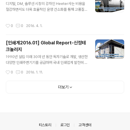
사, 김준민 영업팀 이사, 그리고 성산엘티디㈜ 강운철 대표
디지털, DM, 솔루션 시장의 강자인 Heeter사는 비용을
이사가 참석, EFI 본사 관계자들과 환담을 나누고 향후 한
절감하면서도 더욱 효율적인 운영 간소화를 통해 고품질의
국시장에서의 마케팅에 대한 논의를 진행했다. 이번 오픈
상업인쇄를 강화하고자 리코의 차세대 연속용지 인쇄기기
하우스에 참가한 스테판 그린(Stephen Green) EFI 아..
Pro VC60000을 설치했다. Heeter사는 시선을 사로잡
작성시간
0
0
2016. 4. 1.
으면서 전달하고자 하는 중요한 인쇄물을 고객들에게 더욱
빠르게 전달하기 위해 Pro VC60000을 사용할 예정이
다. Heeter사는 70년 이상 다양한 회사의 마케터를 상대
[인쇄계2016.01] Global Report-신정테
한 경험을 가지고 자사의 고도로 훈련된 혁신적인 팀이 카
크놀러지
지노와 생명과학, 소매, 교육 분야의 고객들을 대상으로 한
글 내용
다양한 캠페인을 관리한다. 북미에서 처음으로 리코 Pro V
1990년 설립 이래 30여 년 동안 독자기술로 개발, 생산한
C60000을 도입한 회사 중 하나로서, Heeter사는 최첨
다양한 인쇄주변기기를 공급하며 국내 인쇄업계 발전에 이
단의 인쇄기술을 활용하여 시장에서 선두적인 상업인쇄 어
바지 해 온 ㈜신정테크놀러지(대표이사 이기범/www.sj
작성시간
0
0
2016. 1. 11.
플리케이션을 전달하..
mcl.com)가 최근 일본 패키지인쇄업계 대표기업인 카와
하라패키징(대표 카와하라 사토루/www.kawahara-p.c
o.jp)의 자동 제품 탈지기(Blank Separator) 헤바(HEB
더보기
A)에 대한 총판 계약을 체결하고 국내 시장에 출시했다. 이
기범 대표이사는 “이번 총판 계약은 ‘직접 생산하는 제품이
아니면 판매하지 않는다’는 신정이 30년 가까이 고집스럽
게 지켜 온 원칙을 깨고, 본격적으로 판매하는 첫 장비라 할
수 있을 정도로 장비 메커니즘이 간단하면서도 내구성이
강하고, 무엇보다 ‘인쇄현장의 공정 효율을 높이는데 이바
의안내
티스토리
로그인
고객센터
지하는 ..