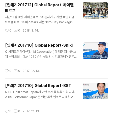
곳이기도 하다. 섬유산업이 발전된 생갈렌은 일찌감치 옷
[인쇄계2017.12] Global Report-하이델
감용 라벨이 만들어져 사용된 곳이기도 한데, 이 라벨은 19
베르그
23년, ‘갈루스’라는 소형 라벨인쇄기 제조 업체에 의해 제
글 내용
작되었다. 그 후 이 작은 기업은 라벨 인쇄기 제조업의 개척
지난 11월 8일, 하이델베르그의 본사가 위치한 독일 바덴
자가 되었으며, 오늘날 글로벌 라벨 인쇄기 제조업체의 리
뷔르템베르크주 비스로후에서는 ‘Info Day Packaging’
더가 되었다. 2017년 9월 22일, 갈루스는 그 본사가 위치
행사가 개최되었다. 하이델베르그 프린트 미디어 센터 패
작성시간
0
0
2018. 3. 14.
한 스위스 생갈렌에 라벨 프린트..
키징 홀 11에서 열린 이번 행사에는 전 세계로부터 초청된
고객사들과 언론 매체들이 함께했으며, 하이델베르그는 이
자리를 빌어 향후 패키징 산업 전략에 대한 청사진을 펼쳐
[인쇄계2017.10] Global Report-Shiki
보임과 동시에 본격적인 디지털 인쇄산업으로의 진출을 선
글 내용
Q 시키코퍼레이션(Shiki Coporation)에 대한 회사를 소
포했다. 지난 수 십 년 동안 오프셋 인쇄계 최강의 자리를
개 부탁드립니다.A 1959년에 설립된 시키코퍼레이션은
지켜온 하이델베르그가 디지털 인쇄계라는 또 다른 세계로
라벨인쇄기를 메인으로 제조하고 있으며 특히 오프셋 라벨
의 여행을 시작한 것이다.  하이델베르그, 자동화를 중심
인쇄기는 일본에서 가장 오랜 역사를 가지고 있을 정도로
으로 패키징 시장 공략‘Info Day Packaging’이라는 타
작성시간
0
0
2017. 12. 13.
그 기술가치를 시장에서 인정받고 있습니다. 오프셋 라벨
이틀로 진행된 하이델베르그의 ‘패키징 정보의 날’ 행사장
인쇄기 외에도 고속레터프레스 라벨인쇄기, 실크스크린라
은 드루파에서의 하..
벨인쇄기, 접착면인쇄기(adhesive-side printing mac
[인쇄계2017.10] Global Report-BST
hine) 등 인쇄기 제품군과 후가공 장비들을 제조하고 있는
글 내용
시키코퍼레이션은 타사 장비보다 앞선 기술이 장착된 장비
Q BST eltromat Japan에 대한 소개를 부탁 드립니다.
를 선보인다는 것을 기본 정책으로 하고 있어서 그 동안, 오
A BST eltromat Japan은 일본에서 연호로 사용하고 있
프셋과 레이저컷 가공기 그리고 앞서 선보인 잉크젯 라벨
는 헤이세이(平成)원년인 1988년 오사카에 설립되었습
인쇄기까지 모두 타사 보다 기술적으로 앞선 장비들을 선
니다. 오사카 본사와 공장에는 17명, 도쿄 지사에는 4명,
작성시간
0
0
2017. 12. 13.
보여 왔습니다. 시키코퍼레..
총 21명의 직원이 근무하고 있는 BST eltromat Japan