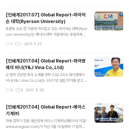
은 30여 년전 아시아 지역을 총괄할 때부터 독일 본사와의
협의를 통해 BST 웹가이딩 장비의 설계와 자체 제작, 사후
[인쇄계2017.07] Global Report-라이어
서비스를 맡아 일본 시장에서는 여타 일본 브랜드와 마찬
슨 대학(Ryerson University)
가지로 made in japan 장비라는 평가를 얻고 있으며 20
글 내용
14년 엘트로맛(eltromat)과의 합병 뒤에는 정지화상검사
토론토 도심 한 가운데 자리잡고 있는 라이어슨 대학(Ryer
장치와 100%결점검출장치, 레지스트콘트롤러, 텐션콘트
son University)는 캐나다 대학 가운데서도 유일하게 인
롤 등으로 제품군이 확장되었습니다.저는 2011년..
쇄산업에 종사할 관리자들을 위한 학위수여 프로그램을 운
작성시간
1
1
2017. 7. 27.
영하고 있다. 그래픽 커뮤니케이션 매니지먼트 스쿨(Scho
ol of Graphic Communication Management)이라
명명된 이 학과에서는 인쇄를 위한 실무 교육뿐 아니라 경
[인쇄계2017.04] Global Report-와이앤
영인으로서 갖춰야 할 매니지먼트 전문교육도 제공하고 있
제이 비나(Y&J Vina Co.,Ltd)
다. 학생들은 4년의 학사과정 동안 다양한 실습 과정을 통
글 내용
해 산업의 리딩 기업들과 밀접한 네트워킹의 기회를 가지
Q 먼저 간단한 회사 소개를 부탁 드립니다.A 와이앤제이
며, 인턴십 프로그램을 통해 일찌감치 취업할 수 있는 기반
비나(Y&J Vina Co.,Ltd)는 2007년 설립 허가를 받고, 2
을 마련할 수 있다. 인쇄 학과로는 졸업 후 100% 취업률이
008년부터 정식 생산을 시작한 컬러 패키지 전문 제작업
작성시간
0
0
2017. 5. 29.
라는 경이적인 기록으로 캐나다뿐 아니라 북미에서도 꽤
체로 제품 디자인부터 원자재 롤커팅, 출력, 별색 조색, 인
유명세를 떨..
쇄, 코팅, 합지, 재단, 풀발이, 레이저 목형제작, 후가공까지
의 모든 설비를 완비해서 전 공정을 인라인으로 진행하고
[인쇄계2017.04] Global Report-에이스
있습니다. 초기에는 중고 인쇄기와 3~40명의 직원과 함께
기계㈜
1동의 건물에서 시작했는데 지속적인 재투자로 규모가 늘
글 내용
게 되면서 지금은 인쇄기 5대를 비롯, 공정 별 장비들을 완
자동 접착기 전문 생산업체 에이스기계㈜(대표이사 이철/
비하고 2동, 6천여 평의 규모에서 300여 명의 임직원들과
www.acegluer.com)가 지난 3월 15일부터 17일까지