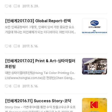
함께 40여 군데가 넘는 국내외 거래선들의 컬러 패키지를
베트남 하노이 국제전시장에서 개최된 베트남국제패키징
작성시간
0
0
2017. 5. 29.
작업하고 있습니다. 저희 현장을 찾으신 분들은 저에게 어
&라벨전시회(VietAd)에 시그니처 라인업의 중저가 모델
떤 경..
인 시그니처 오리엔트(Signature Orient)를 출품, 하노
이를 기점으로 한 베트남 북중부 지역과 인근 동남아 지역
[인쇄계2017.03] Global Report-린텍
에 대한 장비 마케팅을 본격화했다. 2015년, 베트남 유력
글 내용
모든 인쇄공정에서 그렇듯, 인쇄에 있어 가장 중요한 요소
기자재공급기업인 SIC PRIMEX와 파트너십 계약을 체결
가운데 하나는 피인쇄체가 되는 미디어이다. 어떤 미디어
해서 베트남 북중부 지역에 대한 마케팅을 시작한 에이스
를 사용하느냐에 따라 인쇄물의 품질이 달라질 수 있고, 또
기계는 이번 전시회를 통해 하노이를 중심으로 한 베트남
그 용도가 달라질 수 있으며, 상품의 가치가 달라질 수 있
북중부 지역에 위치한 패키지인쇄 관련 업체 관계자들과
작성시간
0
0
2017. 5. 16.
다. 라벨 인쇄의 경우 특히 미디어의 선택은 그 용도에 따
만나 보다 본격적으로 자사 장비의 기술적 우수성에 대한
라, 그리고 그 기능에 따라 제품의 포장 가치를 달리하며 상
마케팅을 진행하는 시간을 가..
품의 부가가치를 높이고 있다. 라벨 본연 제품에 대한 정보
[인쇄계2017.02] Print & Art-싱타이컬러
제공이라는 역할 외에도 라벨이 제품에 부여할 수 있는 부
프린팅
가가치가 그 다양해진 기능만큼이나 높아진 것이다. 지금
글 내용
으로부터 91년 전인 1927년, 후지쇼카이(Fuji Shokai)란
대만 싱타이컬러프린팅(Hsing Tai Color Printing Co.
이름으로 일본 도쿄에 설립된 린텍(Lintec)은 오랜 역사만
Ltd/www.hsingtai.com.tw)은 천겅빈(Chen GengBi
큼이나 점착 라벨 시장에 있어 큰 영향력을 끼치고 있다. 초
n)설립자가 1945년에 설립한 이래 지금까지 70여 년 동
작성시간
0
0
2017. 5. 16.
창기에는 검..
안 이미지 복제 기술 및 컬러 관리 시스템으로 유명한 인쇄
사이다. 1960년 이미 대만국립고궁박물관(國立故宮博
物院)의 최초 협동 개발 계약자가 되어 고대 회화, 엽서 및
[인쇄계2016.11] Success Story-코닥
국립고궁박물관 관련 간행물의 인쇄를 맡아 왔다.지클레이
글 내용
Story One - 가변데이터를 통한 수익 창출고우소쿠 오프
인쇄제품의 품질은 디지털 이미지 수집, 이미지 프로세싱