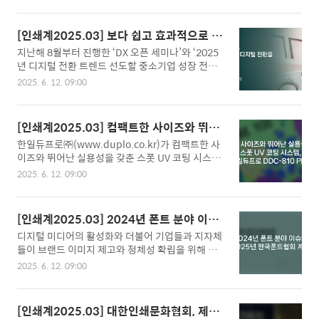
표현이 가능한 고품질 디지털 인쇄기 ‘레보리아 프
회장, 고수곤 전 회장, 대한그래픽기술협회 김진배
레스(Revoria Press)’ 신제품 4종을 출시했다. 한
전 회장 등 인쇄업계 관계자와 내외빈, 회원 등 250
국후지필름BI는 2021년 7월 디지털 인쇄 브랜드
여 명이 참석한 가운데 진행된 이날 총회는 시상과
[인쇄계2025.03] 보다 쉽고 효과적으로 인
‘레보리아’를 출범하고, 상업 인쇄의 디지털 전환을
개회사, 격려사, 부의사항 등의 순으로 진행되었다.
쇄기업들의 맞춤형 디지털 전환을 지원해 나
지난해 8월부터 진행한 ‘DX 오픈 세미나’와 ‘2025
가속화하기 위해 다양한 제품을 선보여 왔다. 고해
김윤중 이사장은, “올해 ..
갈 것 - 한국후지필름비즈니스이노베이션
년 디지털 전환 트렌드 선도할 중소기업 성장 전략
상도 인쇄 품질과 인공지능(AI) 기반 이미지 최적화
㈜최원준 그래픽커뮤니케이션 총괄부장
세미나’에서 나타났던 고객들의 디지털 전환에 대한
기술을 적용한 ‘레보리아’ 시리즈는 일반 복사부터
2025. 6. 12. 09:00
준비 상황과 한국후지필름BI 차원의 대처 전략에 대
디자인·상업 인쇄 등 다양한 분야에서 활용되며 시
해 말씀 부탁 드립니다. 아울러 CHX 라이브 오피스
장 내 입지를 강화하고 있다. 이번 신제품은 상업 인
를 방문했던 인쇄 고객들의 반응도 궁금합니다.고객
쇄에 특화된 ‘레보리아 프레스 EC2100S·EC210
[인쇄계2025.03] 컴팩트한 사이즈와 뛰어
들이 디지털 전환(DX)에 대해 많은 관심을 가지고
0’과 오피스 환경에서도 활용할 수 있는..
난 실용성을 갖춘 스폿 UV 코팅 시스템, 한
한일듀프로㈜(www.duplo.co.kr)가 컴팩트한 사
있다는 것을 현장에서 직접 체감할 수 있었습니다.
일듀프로 DDC-810 PRO
이즈와 뛰어난 실용성을 갖춘 스폿 UV 코팅 시스템
그러나 이러한 관심에 비해 실제 접할 수 있는 정보
DDC-810 PRO Raised Spot UV Coater(이하 DD
는 한정적이며, 어떻게 준비해야 하는지에 대한 방
2025. 6. 12. 09:00
C-810 PRO)를 출시했다. DDC-810 PRO는 글로
법론도 부족해 어려움을 겪고 있다는 점도 느낄 수
벌 시장에서 300대 이상 판매되었으며 많은 호평을
있었습니다. 이에 한국후지필름BI 고객들의 디지털
받아 듀프로 역사상 가장 성공적인 제품 중 하나가
전환을 지원하기 위해 매주 DX 솔루션 오픈 세미나
[인쇄계2025.03] 2024년 폰트 분야 이슈
된 DDC-810의 업그레이드 버전으로 고객들의 피
를 개최하고 있습니다. 이를 통해 고객들이 언제든
와 2025년 한국폰트협회 계획
디지털 미디어의 활성화와 더불어 기업들과 지자체
드백을 바탕으로 많은 기능 개선이 이루어졌다. DD
지 방문..
들이 브랜드 이미지 제고와 정체성 확립을 위해 자
C-810 PRO는 600×600dpi 잉크젯 기술, UV 램
체 폰트를 제작하는 경우가 늘면서 현재 국내 시장
프 경화, 카메라 이미지 등록을 활용해서 고객이 만
2025. 6. 12. 09:00
에는 2만 여종이 넘는 다양한 종류의 폰트가 유통되
지고 느낄 수 있는 질감과 깊이를 가진 인쇄물을 제
고 있습니다. 또한, iF DESIGN AWARD와 같은 글
공할 수 있다. 듀프로 DDC-810 스폿 UV 코팅 시스
로벌 디자인 관련 어워드에서 연이어 수상 소식이
템은 독일의 엘스터 베르케(Elster Werke)와 인..
[인쇄계2025.03] 대한인쇄문화협회, 제77
전해질 정도로 국내 폰트 제작 능력은 세계에서 인