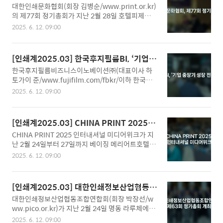
회 정기총회 개최
대한인쇄문화협회(회장 김병순/www.print.or.kr)
정받고 있습니다. 이처럼, 사용처가 다양해지면서
의 제77회 정기총회가 지난 2월 28일 호텔피제이에
국내 폰트 시장도 성장하고 있지만, 사용하는 입장
서 개최되었다.한국인쇄진흥재단 원종철 이사장과
에서 가장 주의해야 할 부분 가운데 하나가 라이센
2025. 6. 12. 09:00
대한그래픽기술협회 이영수 회장, 서울인쇄조합 김
스를 정확하게 확인해야 한다는 것입니다. 인쇄와
윤중 이사장, 박창용 대구경북인쇄조합 이사장, 김
웹사이트, 영상, 상품 패키지, e-book 제작에 필요
충복 경기인쇄조합 이사장, 고상호 제주인쇄조합 이
한 임베딩, BI/CI까지 사용처에 따라 세분화되어 있
[인쇄계2025.03] 한국후지필름BI, ‘기업
사장, 김용래 인천인쇄조합 이사장, 조정석 대한인
는 라이센스를 확인하고 구매, 사용해야 하며 무료
중장기 성장 전략 세미나’ 개최
한국후지필름비즈니스이노베이션㈜(대표이사 하
쇄문화협회 전회장, 고수곤 대한인쇄연합회 전회장,
폰트라고 하..
토가이 준/www.fujifilm.com/fbkr/이하 한국후
이충원 대한인쇄연합회 전회장, 남원호 서울인쇄조
지필름BI)이 올해 주목받는 핵심 DX 트렌드와 인사
합 전이사장, 석용찬 메인비즈협회 전회장, 이상훈
2025. 6. 12. 09:00
이트를 공유하는 '디지털 전환(DX) 시대 중장기 성
제책조합이사장 등 전현직 인쇄단체장과 외빈, 회원
장 전략 세미나'를 성황리에 개최했다.지난 2월 18
들이 참석한 가운데 개최된 이날 총회는 정부포상
일과 20일, 이틀 간 한국후지필름BI 본사 내 오픈형
및 협회장 표창과 개회사, 감사보고, 부의사항 등의
[인쇄계2025.03] CHINA PRINT 2025 인
협업 공간인 ‘CHX 라이브!’에서 진행된 세미나는 디
순으로 진행되었다.김병순 회장은 개회사에서 “세
터내셔널 미디어위크
CHINA PRINT 2025 인터내셔널 미디어위크가 지
지털 전환(DX)을 활용해 비즈니스 혁신을 도모하고
계인쇄회의 한국 총회 개..
난 2월 24일부터 27일까지 베이징 메리어트호텔에
있거나, DX 과정에서 어려움을 겪고 있는 기업을 지
서 개최되었다. 오는 5월 15일부터 19일까지 개최
원하기 위해 마련됐다. 추운 날씨에도 다양한 분야
2025. 6. 12. 09:00
되는 CHINA PRINT 2025의 전시 개괄과 주요 출품
의 기업 경영진과 실무자 등 고객들이 자리해서 DX
업체들이 선보이는 최신 기술과 제품에 대해 미리
에 대한 인사이트를 얻어갔다.한국후지필름BI 하토
소개하기 위해서 마련된 이번 행사에는 중국 46개
가이 준 대표이사의 인사말로 시작된 이번 세미나
[인쇄계2025.03] 대한인쇄정보산업협동조
지역의 인쇄, 출판 관련 단체 관계자들과 인쇄 매체
는, 비즈니스솔루션부 총괄 조항근 부장이 전체적
합연합회 제63회 정기총회 개최
대한인쇄정보산업협동조합연합회(회장 박장선/w
기자들과 영국과 이탈리아, 러시아, 한국, 인도, 태
인..
ww.pico.or.kr)가 지난 2월 24일 명동 라루체에서
국, 파키스탄, 말레이시아, 인도네시아, 필리핀, 파키
제63회 정기총회와 회장 이취임식을 개최하고 제2
스탄 등 10여 개국 인쇄 관련 단체 관계자들과 인쇄
2025. 6. 12. 09:00