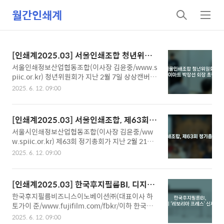
월간인쇄계
검
메
색
뉴
[인쇄계2025.03] 서울인쇄조합 청년위원
회, ㈜투데이아트 박장선 회장 초청 강연
서울인쇄정보산업협동조합(이사장 김윤중/www.s
piic.or.kr) 청년위원회가 지난 2월 7일 상상캔버스
커뮤니티라운지에서 ㈜투데이아트 박장선 회장 초
2025. 6. 12. 09:00
청 강연을 개최했다. 이날 강연에서 박장선 회장은
1987년 50만원을 가지고 상경해서 인쇄업계에 입
문한 이후, ㈜투데이아트를 지난해 기업 가치 6천억
[인쇄계2025.03] 서울인쇄조합, 제63회
원의 국내 인쇄 분야 매출 1위 기업으로 성장시키기
정기총회 개최
서울시인쇄정보산업협동조합(이사장 김윤중/ww
까지의 과정을 시작으로, 지속 성장할 수 있는 기업
w.spiic.or.kr) 제63회 정기총회가 지난 2월 21일
을 만들어 가기 위한 인쇄 경영인의 자세와 차별화
앰버서더 서울 풀만 호텔에서 개최되었다. 중소기업
된 기업 경쟁력의 중요성 등에 대해 이야기하고, 인
2025. 6. 12. 09:00
중앙회 서울지역본부 박승찬 본부장, 대한인쇄정보
쇄업계의 경쟁력 강화와 권익 향상을 위해 청년 인
산업협동조합연합회 박래수 회장, 대한인쇄문화협
쇄인들의 적극적인 역할을 강조했다. 글로벌 시장에
회 김병순 회장, 대한그래픽기술협회 이영수 회장,
서의 경쟁을 위해서는 적극적으로 해외 인쇄 현장을
[인쇄계2025.03] 한국후지필름BI, 디지털
한국레이벌인쇄협회 김정전 회장, 대한인쇄정보산
찾아 공부해야 박장선 회장은 1997년 ㈜명진아트
인쇄기 ‘레보리아 프레스’ 신제품 4종 출시
한국후지필름비즈니스이노베이션㈜(대표이사 하
업협동조합연합회 24대 회장으로 취임하는 ㈜투데
설립 이후 선진..
토가이 준/www.fujifilm.com/fbkr/이하 한국후
이아트 박장선 회장, 서울인쇄조합 김남수 전 이사
지필름BI)이 특수 토너를 탑재해 더욱 풍부한 컬러
장, 대한인쇄정보산업협동조합연합회 이충원 명예
2025. 6. 12. 09:00