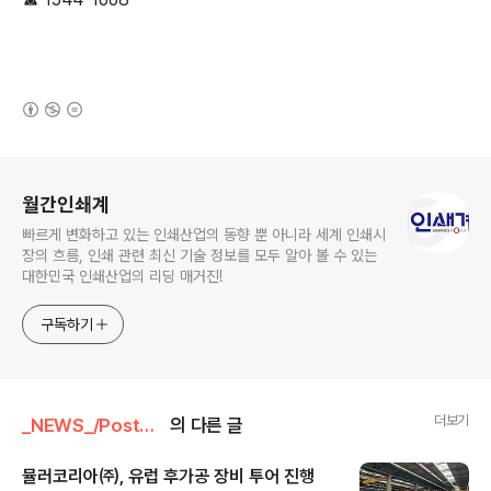
(새창열림)
로그 정보
월간인쇄계
빠르게 변화하고 있는 인쇄산업의 동향 뿐 아니라 세계 인쇄시
장의 흐름, 인쇄 관련 최신 기술 정보를 모두 알아 볼 수 있는
대한민국 인쇄산업의 리딩 매거진!
구독하기
더보기
_NEWS_/PostPress
의 다른 글
뮬러코리아㈜, 유럽 후가공 장비 투어 진행
글 내용