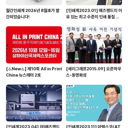
월간인쇄계 2026년 8월호가 발
[인쇄계2023.01] 애즈랜드의 이
간되었습니다!
유 있는 최고 수준의 인쇄 품질 서
비스 고도화된 시스템부터 최상의
장비 도입으로 답하다 - ㈜애즈랜
드 최현수 대표이사
[♨️New♨️] 제10회 All in Print
[세리그래프2015.09] 오픈하우
China 뉴스레터 2호
스-동영화성
[인쇄계2023.04] ㈜애즈랜드,
[인쇄계2023.11] 아텍스코(AT