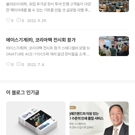
뮬러코리아㈜, 유럽 후가공 장비 투어 진행 고객들이 다양
한 해외사례를 볼 수 있는 기회를 만들 것 글로벌 라벨 후가
공 장비 전문기업 PRATI는 최근 이탈리아 파엔자(Faenz
0
0
2022. 9. 29.
a) 본사에서 아시아와 호주, 미주 등 전 세계 라벨 인쇄분야
관계자들이 참석한 가운데 오픈하우스 ‘The Digital Exp
erience’를 개최했다. 이번 오픈하우스에서 자사 장비 DI
에이스기계㈜, 코리아팩 전시회 참가
GIFASTone과 DIGIFAST20000, DIGI COMPACT
글 내용
등의 시연과 함께 인디고 등 디지털 인쇄 장비와의 인라인
에이스기계㈜, 코리아팩 전시회 참가 스테디셀러 모델 SI
작업 구성과 BST와 DecoSystem의 온보드 검사 시스
GNATURE ACE-110CS와 여러 옵션 장비들을 소개 자
템에 대한 설명, 다양한 장비 활용 사례들이 소개되었으며
동카톤접착기 전문생산기업 에이스기계㈜(대표이사 이
와인 메이커 Leone Conti가 PRATI 한정판으로 제작한
0
0
2022. 7. 4.
철/www.acegluer.com)가 지난 6월 14일부터 17일까
Ravenna 화이트 화인 변형 라벨을 ..
지 킨텍스에서 개최된 코리아팩 2022에 참가했다. 2020
년부터 매출 급성장에 큰 역할을 했던 SIGNATURE ACE
-110CS를 전시한 에이스기계는 지난 3월 첫 수업을 시작
한 신안산대학교 스마트패키징학과에 대한 소개와 함께 인
이 블로그 인기글
라인 점자 각인장치와 오토 조그 등 대응할 수 있는 옵션장
비들도 소개했다. 전시 마지막 날인 6월 17일에는 이철 대
표이사가 초빙 교수로 지도하고 있는 신안산대학교스마트
패키징학과 학생들이 부스를 찾아 현장 수업을 실시했다.
이철 대표이사는, “전시장..