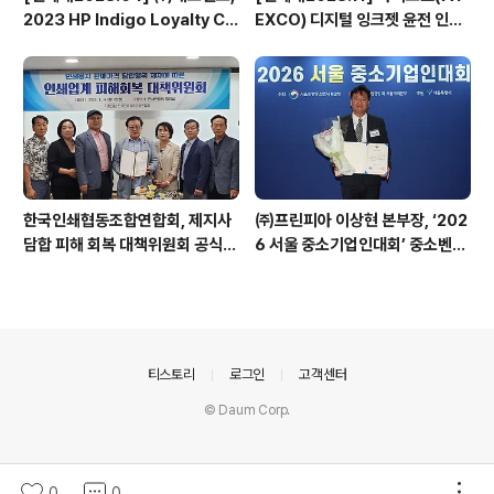
2023 HP Indigo Loyalty Clu
EXCO) 디지털 잉크젯 윤전 인쇄
b Awards 수상
기 베가프레스(VegaPress)의
기능적 강점을 살려, 보다 넓은 시
장을 열어 나갈 것 - 아텍스코(AT
EXCO) 국내 총판 ㈜풀린키 강성
민 전무이사
한국인쇄협동조합연합회, 제지사
㈜프린피아 이상현 본부장, ‘202
담합 피해 회복 대책위원회 공식
6 서울 중소기업인대회’ 중소벤처
출범
기업부 장관 표창 수상
의안내
티스토리
로그인
고객센터
© Daum Corp.
0
0