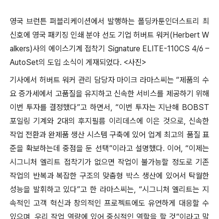
영국 브런튼 퍼블리케이션에서 발행하는 폴딩카툰인더스트리 최
신호에 영국 패키징 인쇄 분야 선도 기업 허버트 워커(Herbert W
alkers)사의 에이스기계 접착기 Signature ELITE-110CS 4/6 –
AutoSet의 도입 소식이 게재되었다. <사진>
기사에서 허버트 워커 관리 담당자 마이크 라마스씨는 “제품의 수
요 증가세에서 고품질을 유지하고 신속한 서비스를 제공하기 위해
이번 투자를 결정했다”고 하면서, “이번 투자는 지난해 BOBST
포일링 기계와 2대의 후지필름 이리데스에 이은 것으로, 신속한
작업 전환과 완제품 생산 시스템 구축에 있어 업계 최고의 품질 표
준을 확보하는데 중점을 둔 선택”이라고 설명했다. 이어, “이제는
시그니처 엘리트 접착기가 없으면 작업이 불가능할 정도로 기존
작업의 반복과 복잡한 구조의 맞춤형 박스 생산에 있어서 탁월한
성능을 발휘하고 있다”고 한 라마스씨는, “시그니처 엘리트는 지
속적인 고객 혁신과 창의적인 프로젝트에도 유연하게 대응할 수
있으며, 우리 작업 역량에 있어 중심적인 역할을 할 것”이라고 말