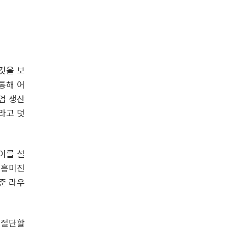
것을 보
 통해 어
작업 생산
이라고 덧
이를 설
 흥미진
준 라우
를 절단할