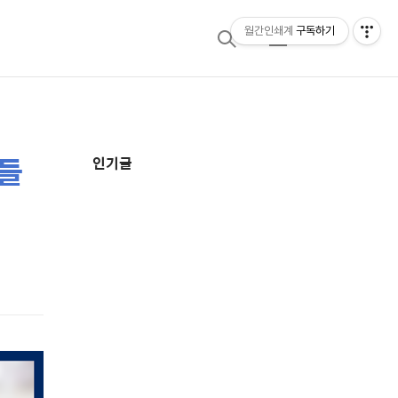
월간인쇄계
구독하기
검
메
색
뉴
품들
추
인기글
가
정
보