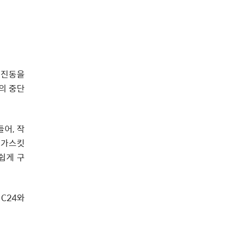
 진동을
의 중단
들어, 작
 가스킷
쉽게 구
 C24와