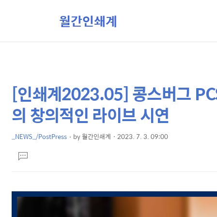
월간인쇄계
[인쇄계2023.05] 콩스버그 PC
상
본
문
세
의 창의적인 라이브 시연
제
컨
목
텐
_NEWS_/PostPress
by
월간인쇄계
2023. 7. 3. 09:00
본
츠
댓
문
글
달
기