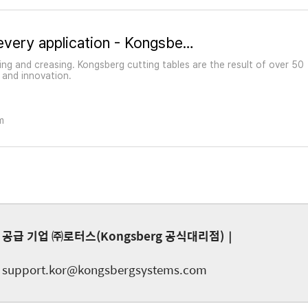
Digital cutters for every application - Kongsberg Precision Cutting Systems
ing and creasing. Kongsberg cutting tables are the result of over 50
 and innovation.
m
공급 기업 ㈜로터스(Kongsberg 공식대리점)｜
support.kor@kongsbergsystems.com