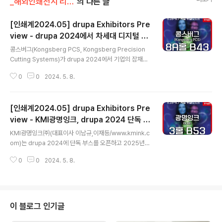
_해외인쇄전시 리포트_/DRUPA
의 다른 글
[인쇄계2024.05] drupa Exhibitors Pre
view - drupa 2024에서 차세대 디지털 커
글 내용
팅 기술을 첫 공개하는 콩스버그(Kongsber
콩스버그(Kongsberg PCS, Kongsberg Precision
g PCS)
Cutting Systems)가 drupa 2024에서 기업의 잠재력
을 끌어내고 생산성과 창의성 및 지속 가능성을 극대화하
0
0
2024. 5. 8.
도록 개발한 최신 혁신 기술을 처음으로 공개하고, 방문객
들에게 자동화의 미래와 디지털 커팅 시술 발전의 첨단을
선보인다. 많은 기대를 모으는 획기적인 신제품인 Kongs
[인쇄계2024.05] drupa Exhibitors Pre
berg Ultimate를 글로벌 전시회에서 처음으로 선보이게
될 콩스버그(Konsgebrg PCS)는 이번 행사에서 자동화
view - KMI광명잉크, drupa 2024 단독 부
글 내용
라인의 신제품과 팔레트와 커팅시스템을 활용한 생산성 향
스 오픈
KMI광명잉크㈜(대표이사 이남규,이재등/www.kmink.c
상으로 진정한 ‘무인’ 자동화 단계를 지향하는 새로운 로봇
om)는 drupa 2024에 단독 부스를 오픈하고 2025년부
셀도 공개된다.Kongsberg PCS의 EMEA(유럽,중동,아
터 프랑스, 독일 등 유럽 국가들이 시행하는 새로운 환경 규
프리카) 및 APAC(아시아태평양) 지역 데이비드 프..
0
0
2024. 5. 8.
제에 대응하는 Mineral Oil Free(無용제) 잉크 전 제품
라인업을 소개한다. 또한 미국, 캐나다 북미 지역에서 호평
받고 있는 자사의 LED/UV 잉크 제품군을 이번 drupa 20
24를 통해 전세계 고객들에게 본격적으로 소개할 예정이
다.광명잉크 해외영업팀 김승훈 팀장은 “유럽시장은 광명
이 블로그 인기글
잉크에게 전략적으로 매우 중요한 시장”이라고 하면서,