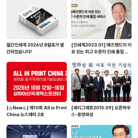
“유럽 3대 메이저 잉크사를 제치고 현재 유럽 무습수 잉크
시장 점유율 1위의 마켓 리더인 광명잉크는 독일, 프랑스,
네덜란드, 스웨덴, 벨기에, 그리스 등 유럽의 다수 국가에
독..
월간인쇄계 2026년 8월호가 발
[인쇄계2023.01] 애즈랜드의 이
간되었습니다!
유 있는 최고 수준의 인쇄 품질 서
비스 고도화된 시스템부터 최상의
장비 도입으로 답하다 - ㈜애즈랜
드 최현수 대표이사
[♨️New♨️] 제10회 All in Print
[세리그래프2015.09] 오픈하우
China 뉴스레터 2호
스-동영화성