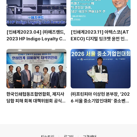
[인쇄계2023.04] ㈜애즈랜드,
[인쇄계2023.11] 아텍스코(AT
2023 HP Indigo Loyalty Clu
EXCO) 디지털 잉크젯 윤전 인쇄
b Awards 수상
기 베가프레스(VegaPress)의
기능적 강점을 살려, 보다 넓은 시
장을 열어 나갈 것 - 아텍스코(AT
EXCO) 국내 총판 ㈜풀린키 강성
민 전무이사
한국인쇄협동조합연합회, 제지사
㈜프린피아 이상현 본부장, ‘202
담합 피해 회복 대책위원회 공식
6 서울 중소기업인대회’ 중소벤처
출범
기업부 장관 표창 수상
의안내
티스토리
로그인
고객센터