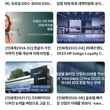
㈜, 듀프로 DDC-8000 DIGIT
담합 피해 회복 대책위원회 공식
AL SPOT UV COATER 국내
출범
1호기 도입
[인쇄계2026.02] 한글이 가진
[인쇄계2023.04] ㈜애즈랜드,
미학적 전통 계승해 미래 비전을
2023 HP Indigo Loyalty Clu
담아낼 수 있는 한글 디자인 만들
b Awards 수상
터 - 국민대학교 테크노디자인전
문대학원 융합디자인학과 타이포
디자인랩 박윤정 교수
[인쇄계2021.11] 크리에이티브
[인쇄계2026.08] 글로벌 패키
디자인 능력을 바탕으로 고급 인쇄
징 산업의 미래를 엿보다. ‘swo
물 시장 확대에 나설 것 - 효민디앤
p’에서 ‘interpack China 202