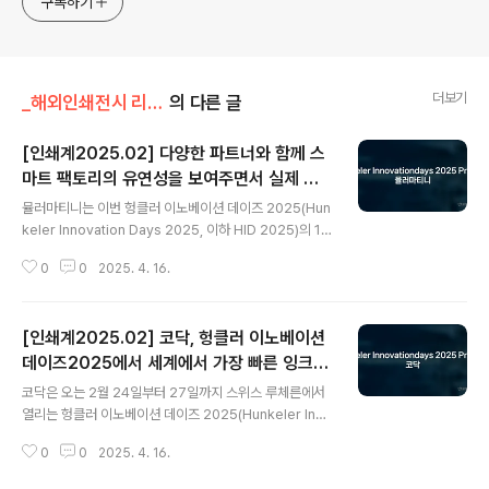
구독하기
더보기
_해외인쇄전시 리포트_/기타 해외 전시회
의 다른 글
[인쇄계2025.02] 다양한 파트너와 함께 스
마트 팩토리의 유연성을 보여주면서 실제 시
글 내용
현 진행하는 뮬러마티니
뮬러마티니는 이번 헝클러 이노베이션 데이즈 2025(Hun
keler Innovation Days 2025, 이하 HID 2025)의 1
번 홀에 위치한 부스에서 다양한 파트너와 협력해서 스마
0
0
2025. 4. 16.
트 팩토리의 유연성을 보여주는 실제 시연을 진행할 계획
이다.뮬러마티니 관계자는, “이번 전시회에서는 트렌드를
선도하는 전문가들과 기술 리더들이 한자리에 모여, 새로
[인쇄계2025.02] 코닥, 헝클러 이노베이션
운 아이디어와 혁신적인 솔루션을 통해 영감을 얻을 수 있
는 특별한 기회를 제공할 예정”이라고 하면서, “특히 뮬러
데이즈2025에서 세계에서 가장 빠른 잉크젯
글 내용
마티니와 헝클러의 최첨단 기술을 기반으로 다양한 파트너
인쇄기를 선보일 예정
코닥은 오는 2월 24일부터 27일까지 스위스 루체른에서
십을 통해 생산 잠재력을 높일 수 있는 혁신적인 접근 방식
열리는 헝클러 이노베이션 데이즈 2025(Hunkeler Inno
과 비즈니스 사례를 경험할 수 있을 것”이라고 말했다.소프
vation Days 2025, 이하 HID 2025)의 1번 홀 P4 부스
트커버 도서 제작 1(무선 제책)하이델베르그와 협력해서
0
0
2025. 4. 16.
에서 세계에서 가장 빠른 풀컬러 연속지 잉크젯 인쇄기 코
접지물에서부터 다양한 형식..
닥 프로스퍼 7000 터보 프레스(PROSPER 7000 Turb