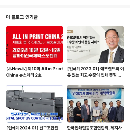
o Press)의 라이브 시연을 통해 잉크젯 인쇄의 탁월한 속
도와 다양성을 강조할 예정이다. PROSPER 7000 Turb
o Press는 이번 행사를 통해서 유럽 지역에 처음 선보이
이 블로그 인기글
게 된다. 전시회 현장에서 확인할 수 있는 탁월한 잉크젯 인
쇄 속도이번 전시회에서 코닥은 직접 설계하고 제작한 언
와인더와 리와인더를 갖춘 롤투롤 구성으로 코닥 EKTAC
OLOR 수성 잉크를 사용해서 PROSPER ..
[♨️New♨️] 제10회 All in Print
[인쇄계2023.01] 애즈랜드의 이
China 뉴스레터 2호
유 있는 최고 수준의 인쇄 품질 서
비스 고도화된 시스템부터 최상의
장비 도입으로 답하다 - ㈜애즈랜
드 최현수 대표이사
[인쇄계2024.01] 쎈구조안전
한국인쇄협동조합연합회, 제지사