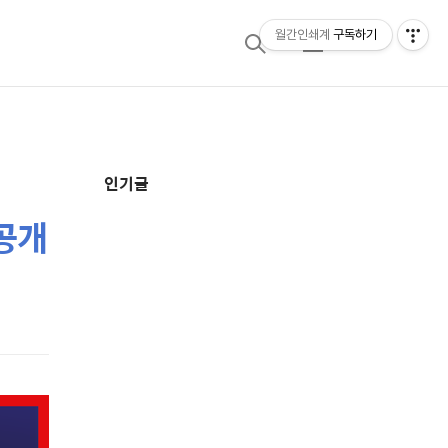
월간인쇄계
구독하기
검
메
색
뉴
추
인기글
가
 공개
정
보