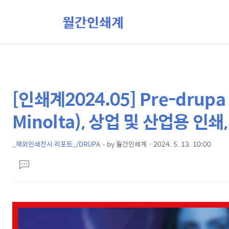
월간인쇄계
[인쇄계2024.05] Pre-drup
상
본
문
세
Minolta), 상업 및 산업용 
제
컨
목
텐
_해외인쇄전시 리포트_/DRUPA
by
월간인쇄계
2024. 5. 13. 10:00
본
츠
댓
문
글
달
기