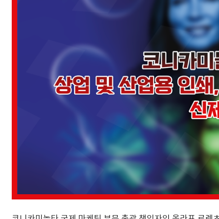
코니카미놀타 국제 마케팅 부문 총괄 책임자인 올라프 로렌츠(Ol