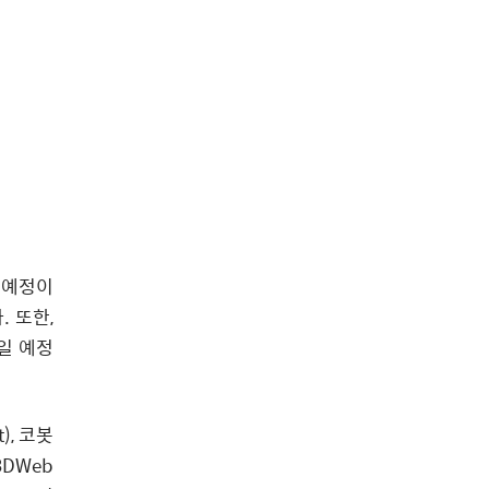
할 예정이
 또한,
보일 예정
), 코봇
3DWeb