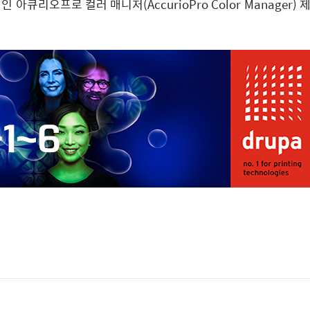
션인 아큐리오프로 컬러 매니저(AccurioPro Color Manager)