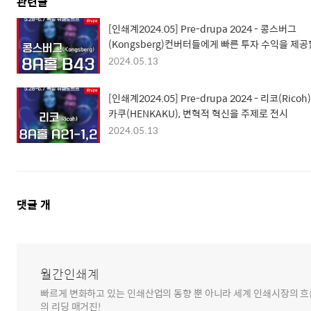
관련글
[인쇄계2024.05] Pre-drupa 2024 - 콩스버그
(Kongsberg)컨버터들에게 빠른 투자 수익을 제공
수 있는 신제품 전시
2024.05.13
[인쇄계2024.05] Pre-drupa 2024 - 리코(Ricoh
카쿠(HENKAKU), 변혁적 혁신을 주제로 전시
2024.05.13
댓
댓글
개
글
영
역
월간인쇄계
빠르게 변화하고 있는 인쇄산업의 동향 뿐 아니라 세계 인쇄시장의 흐름
의 리딩 매거진!