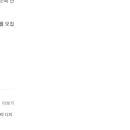
으며 건
를 모집
더보기
놀타 디지