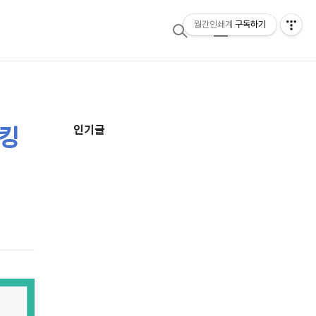
월간인쇄계
구독하기
검
메
색
뉴
 킹
추
인기글
가
정
보