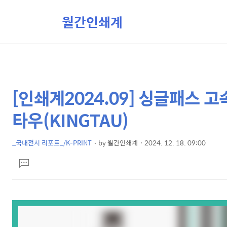
월간인쇄계
[인쇄계2024.09] 싱글패스 
상
본
문
세
타우(KINGTAU)
제
컨
목
텐
_국내전시 리포트_/K-PRINT
by
월간인쇄계
2024. 12. 18. 09:00
본
츠
댓
문
글
달
기