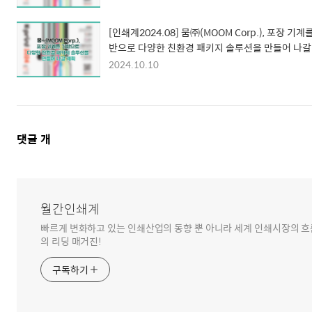
[인쇄계2024.08] 뭄㈜(MOOM Corp.), 포장 기계
반으로 다양한 친환경 패키지 솔루션을 만들어 나갈
획
2024.10.10
댓
댓글
개
글
영
역
월간인쇄계
빠르게 변화하고 있는 인쇄산업의 동향 뿐 아니라 세계 인쇄시장의 흐름
의 리딩 매거진!
구독하기