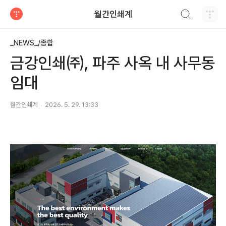
검색하기
월간인쇄계
티스토리
_NEWS_/종합
금강인쇄㈜, 파주 사옥 내 사무동
임대
월간인쇄계
2026. 5. 29. 13:33