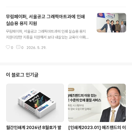
상의 조합 원로들을 초청해서 진행된 이날 행사는 인쇄업
계 발전에 헌신한 선배 경영인들을 예우하기 위해 마련된
무림페이퍼, 서울공고 그래픽아트과에 인쇄
것으로 20여 명의 원로들이 참석해 자리를 빛냈다. 김윤중
이사장은 환영사를 통해 “오늘날 인쇄산업이 도심 제조업
실습용 용지 지원
글 내용
의 뿌리 산업으로서 가치를 인정받고, 조합이 60년 넘는
무림페이퍼, 서울공고 그래픽아트과에 인쇄 실습용 용지
역사를 이어올 수 있었던 것은 모두 원로 선배님들의 헌신
지원다양한 지종을 지원해서 보다 내실있는 교육이 이뤄질
덕분”이라며 깊은 감사를 표했다. 또한, 원자재 가격 상승,
수 있도록 도와 무림페이퍼㈜(대표이사 이도균/www.mo
최저가 중심의 공공입찰, 인쇄물 적정가격 부재, 도심 인쇄
0
0
2026. 5. 29.
orim.co.kr)가 미래 인쇄 산업을 이끌어갈 인재 양성을 위
집적지 재개발 압박, 청년 인..
해 지난 5월 8일 서울공업고등학교 그래픽아트과 학생들
에게 인쇄 실습용 용지와 샘플을 지원했다. 이번에 무림페
이퍼에서 무상으로 지원한 품목은 모조, 아트, 스노우 아트
를 비롯해 CCP, 프리즈마, 랑데뷰(아티젠), 유포블루 등 다
이 블로그 인기글
양한 규격과 평량의 용지들로 구성되었다. 더불어 교육용
으로 활용될 각종 특수지와 일반·특수지 샘플북 등도 함께
제공되어 학생들의 폭넓은 실습을 도울 예정이다. 이번 지
원은 서울시의 인쇄 산업 활성화 및 인재 양성 거점인 서울
인쇄센터(센터장 서문수)가 올..
월간인쇄계 2026년 8월호가 발
[인쇄계2023.01] 애즈랜드의 이