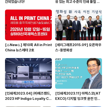
간되었습니다!
유 있는 최고 수준의 인쇄 품질 서
비스 고도화된 시스템부터 최상의
장비 도입으로 답하다 - ㈜애즈랜
드 최현수 대표이사
[♨️New♨️] 제10회 All in Print
[세리그래프2015.09] 오픈하우
China 뉴스레터 2호
스-동영화성
[인쇄계2023.04] ㈜애즈랜드,
[인쇄계2023.11] 아텍스코(AT
2023 HP Indigo Loyalty Clu
EXCO) 디지털 잉크젯 윤전 인쇄
b Awards 수상
기 베가프레스(VegaPress)의