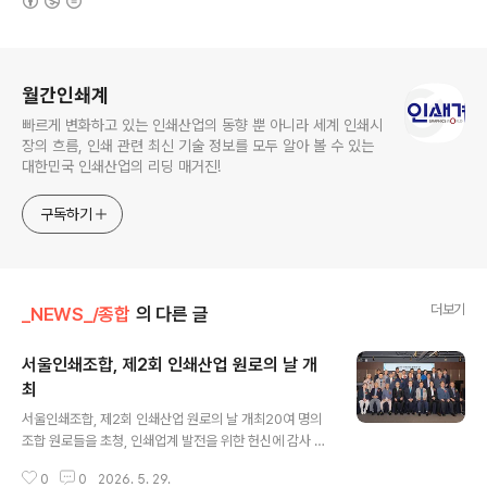
로그 정보
월간인쇄계
빠르게 변화하고 있는 인쇄산업의 동향 뿐 아니라 세계 인쇄시
장의 흐름, 인쇄 관련 최신 기술 정보를 모두 알아 볼 수 있는
대한민국 인쇄산업의 리딩 매거진!
구독하기
더보기
_NEWS_/종합
의 다른 글
서울인쇄조합, 제2회 인쇄산업 원로의 날 개
최
글 내용
서울인쇄조합, 제2회 인쇄산업 원로의 날 개최20여 명의
조합 원로들을 초청, 인쇄업계 발전을 위한 헌신에 감사 전
해 서울인쇄협동조합(이사장 김윤중)이 지난 5월 18일 솔
0
0
2026. 5. 29.
라고호텔에서 제2회 원로의 날 행사를 개최했다. 80세 이