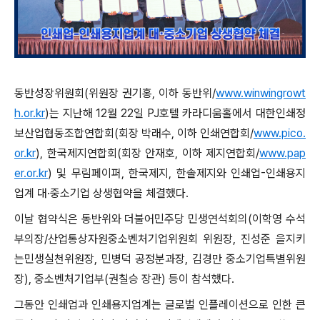
동반성장위원회(위원장 권기홍, 이하 동반위/
www.winwingrowt
h.or.kr
)는 지난해 12월 22일 PJ호텔 카라디움홀에서 대한인쇄정
보산업협동조합연합회(회장 박래수, 이하 인쇄연합회/
www.pico.
or.kr
), 한국제지연합회(회장 안재호, 이하 제지연합회/
www.pap
er.or.kr
) 및 무림페이퍼, 한국제지, 한솔제지와 인쇄업-인쇄용지
업계 대·중소기업 상생협약을 체결했다.
이날 협약식은 동반위와 더불어민주당 민생연석회의(이학영 수석
부의장/산업통상자원중소벤처기업위원회 위원장, 진성준 을지키
는민생실천위원장, 민병덕 공정분과장, 김경만 중소기업특별위원
장), 중소벤처기업부(권칠승 장관) 등이 참석했다.
그동안 인쇄업과 인쇄용지업계는 글로벌 인플레이션으로 인한 큰