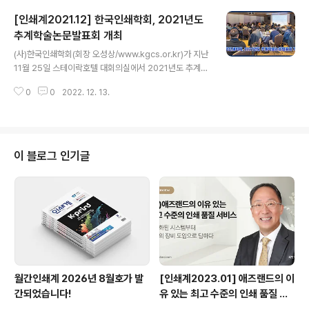
5개사가 참여하고, 참디자인 윤지현 대표가 조합 이사장을
[인쇄계2021.12] 한국인쇄학회, 2021년도
맡아 설립한 소상공인협동조합이다(소상공인협동조합은
5인 이상의 동업종 또는 이업종의 소상공인이 모여 설립한
추계학술논문발표회 개최
글 내용
법인으로서 조합원의 권익과 매출 증대를 위해 설립한 영
(사)한국인쇄학회(회장 오성상/www.kgcs.or.kr)가 지난
리 사업자 조직을 말한다). 조합이라고 하면 같은 지역의 대
11월 25일 스테이락호텔 대회의실에서 2021년도 추계학
구경북인쇄정보산업협동조합(이하 대구경북인쇄조합)과
술논문발표회를 개최했다. 오성상 회장의 인사말로 시작된
비교될 수도 있지만 대구경북인쇄조합이 중소기업협동조
0
0
2022. 12. 13.
이날 행사는 ‘유리표면에 UV평판 디지털 인쇄를 적용한 최
합법에 의해 설립되어 대구ㆍ경북 인쇄업계와 현재 350여
적의 인쇄 품질 재현에 관한 연구’(동국대학교 언론정보대
개의 조..
학원 인쇄화상전공 김연희 원생)라는 주제의 논문 발표와
‘녹색 산업을 지향하는 항균잉크 개발’(디어스아이㈜ 기술
연구소 안혜영 선임연구원), ‘브랜드패키징 색상 관리’(상
이 블로그 인기글
동화㈜ 장영엽 이사), ‘DCI-P3 시대의 인쇄 산업의 대
응’(컬러테크연구소 김환 소장) 등의 주제로 초청 강연이
진행되었다. 오성상 회장은 “코로나19 장기화로 인해 여러
인쇄업계 관계자들이 많은 어려움을 겪고 있는 가운데 이
번 발표회가 인쇄업계 발..
월간인쇄계 2026년 8월호가 발
[인쇄계2023.01] 애즈랜드의 이
간되었습니다!
유 있는 최고 수준의 인쇄 품질 서