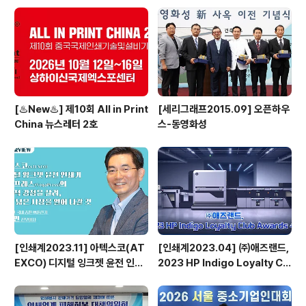
비스 고도화된 시스템부터 최상의
장비 도입으로 답하다 - ㈜애즈랜
드 최현수 대표이사
[♨️New♨️] 제10회 All in Print
[세리그래프2015.09] 오픈하우
China 뉴스레터 2호
스-동영화성
[인쇄계2023.11] 아텍스코(AT
[인쇄계2023.04] ㈜애즈랜드,
EXCO) 디지털 잉크젯 윤전 인쇄
2023 HP Indigo Loyalty Clu
기 베가프레스(VegaPress)의
b Awards 수상
기능적 강점을 살려, 보다 넓은 시