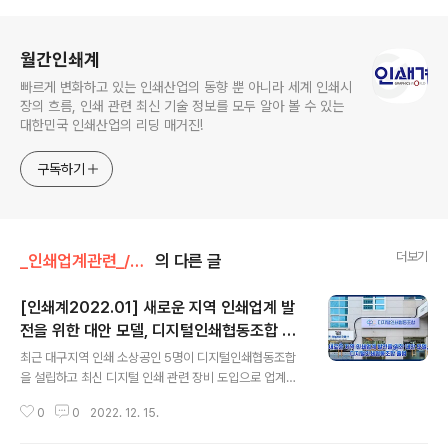
로그 정보
월간인쇄계
빠르게 변화하고 있는 인쇄산업의 동향 뿐 아니라 세계 인쇄시
장의 흐름, 인쇄 관련 최신 기술 정보를 모두 알아 볼 수 있는
대한민국 인쇄산업의 리딩 매거진!
구독하기
더보기
_인쇄업계관련_/인쇄단체 및 학회
의 다른 글
[인쇄계2022.01] 새로운 지역 인쇄업계 발
전을 위한 대안 모델, 디지털인쇄협동조합 출
글 내용
범
최근 대구지역 인쇄 소상공인 5명이 디지털인쇄협동조합
을 설립하고 최신 디지털 인쇄 관련 장비 도입으로 업계의
관심을 모으고 있다. 디지털인쇄협동조합은 새로운 협력
0
0
2022. 12. 15.
관계와 혁신적인 공동장비 도입을 위해 참디자인과 교육
사, 서재문화사, 경진디앤피, 피엔에스까지 지역 인쇄업체