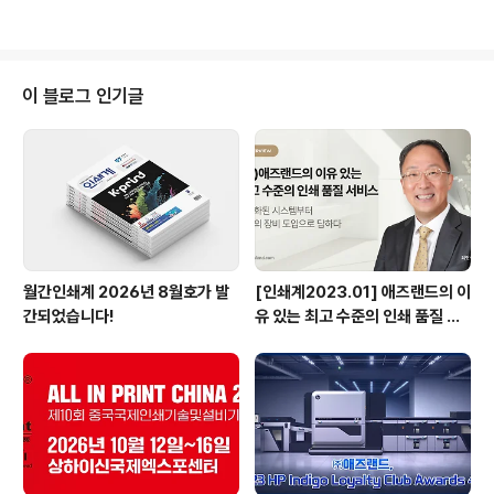
매년 시상하고 있다”고 하면서, “코로나 이후 ..
를 공유하고 주요 참가 업체들의 출품 장비와 트렌드 변화
를 이해할 수 있도록 하고자 마련된 것으로 라인메쎄㈜ 이
수진 매니저와 남강항공 원경식 대표가 drupa 2024에
대한 기본적인 정보와 주요 프로그램, 참관 일정에 대해 소
이 블로그 인기글
개하고, 아그파 디지털 잉크젯 솔루션과 라벨 후가공 장비
전문 기업 리본(Reborn)의 라벨 후가공 장비를 국내 시장
에 공급하고 있는 ㈜후너스홀딩스 조영렬 상무와 한국후
지필름BI㈜ 유미린 대리가 이번 drupa에 참가하는 자사
부스와 주요 출..
월간인쇄계 2026년 8월호가 발
[인쇄계2023.01] 애즈랜드의 이
간되었습니다!
유 있는 최고 수준의 인쇄 품질 서
비스 고도화된 시스템부터 최상의
장비 도입으로 답하다 - ㈜애즈랜
드 최현수 대표이사