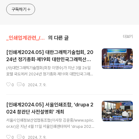
구독하기
더보기
_인쇄업계관련_/인쇄단체 및 학회
의 다른 글
[인쇄계2024.05] 대한그래픽기술협회, 20
24년 정기총회·제19회 대한민국그래픽산업
글 내용
대상 개최
(사)대한그래픽기술협회(회장 이영수)가 지난 3월 26일
호텔 국도에서 2024년 정기총회·제19회 대한민국그래픽
산업대상을 개최했다.㈜동양잉크와 팩컴코리아㈜가 후원
0
0
2024. 7. 9.
하고 ㈜딜리, 서울인쇄센터, 명성아이앤피, ㈜더씨엠와이
협찬, 산업통상자원부 주관으로 진행된 이날 행사는 제19
회 대한민국그래픽산업대상 시상과 이영수 회장의 개회사,
[인쇄계2024.05] 서울인쇄조합, ‘drupa 2
부의사항 등의 순으로 진행되었다.이영수 회장은 개회사에
서 “대한민국그래픽산업대상은 선조 인쇄인들의 훌륭한
024 참관단 사전설명회’ 개최
글 내용
기술력과 창의력을 되새기고, 그래픽산업 종사자의 자긍심
서울시인쇄정보산업협동조합(이사장 김윤중/www.spiic.
을 고취하고자 하는 취지로 2006년 제정, 시행하고 있으
or.kr)은 지난 4월 11일 서울인쇄센터에서 ‘drupa 2024
며 학계는 물론, 그래픽 관련 산업인을 대상으로 기술, 산
참관단 사전설명회’를 개최했다. 이번 행사는 8년만에 개
업, 환경, 경영, 인력 진흥에 공헌한 분들을 발굴, 추천받아
0
0
2024. 7. 9.
최되는 drupa 전시 참관에 앞서 전시회에 대한 주요 정보