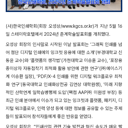
(사)한국인쇄학회(회장 오성상/www.kgcs.or.kr)가 지난 5월 16
일 스테이락호텔에서 2024년 춘계학술발표회를 개최했다.
오성상 회장의 인사말로 시작된 이날 발표회는 ‘그래픽 인쇄를 넘
어 첨단 디지털 인쇄에의 잉크젯 응용에 대한 소개’(부경대학교 신
동윤 교수)와 ‘플랫폼의 생각법’(가천대학교 이승훈 교수), ‘포장용
종이상자 자동접착기 최적화 활용 방안에 관한 연구’(㈜에이스기
계 이승환 실장), ‘PDF/X-4 인쇄를 위한 디지털 워크플로우 최적
화 연구’(동국대학교 인쇄화상전공 김연상 대학원생), ‘미래 지향
적인 산학연계 일학습병행제 도입’(팩컴 AAP㈜ 이원성 부장) 등
최근 인쇄 분야에서 이슈가 되고 있는 잉크젯과 플랫폼, 패키지, 디
지털 워크플로우, 인력 양성 등에 대한 정보를 공유할 수 있는 주제
들이 발표되어 참석자들에게 좋은 반응을 얻었다.
오성상 회장은, “인쇄산업 관련 기술 발전과 혁신 속도가 매우 빨