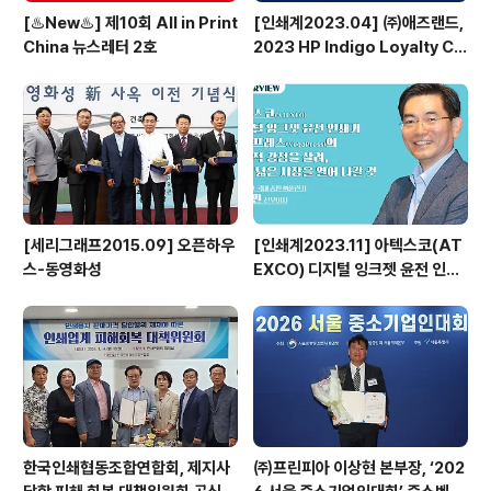
[♨️New♨️] 제10회 All in Print
[인쇄계2023.04] ㈜애즈랜드,
China 뉴스레터 2호
2023 HP Indigo Loyalty Clu
b Awards 수상
[세리그래프2015.09] 오픈하우
[인쇄계2023.11] 아텍스코(AT
스-동영화성
EXCO) 디지털 잉크젯 윤전 인쇄
기 베가프레스(VegaPress)의
기능적 강점을 살려, 보다 넓은 시
장을 열어 나갈 것 - 아텍스코(AT
EXCO) 국내 총판 ㈜풀린키 강성
민 전무이사
한국인쇄협동조합연합회, 제지사
㈜프린피아 이상현 본부장, ‘202