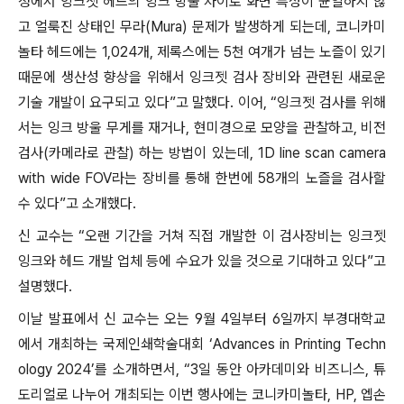
정에서 잉크젯 헤드의 잉크 방울 차이로 화면 특성이 균일하지 않
고 얼룩진 상태인 무라(Mura) 문제가 발생하게 되는데, 코니카미
놀타 헤드에는 1,024개, 제록스에는 5천 여개가 넘는 노즐이 있기
때문에 생산성 향상을 위해서 잉크젯 검사 장비와 관련된 새로운
기술 개발이 요구되고 있다”고 말했다. 이어, “잉크젯 검사를 위해
서는 잉크 방울 무게를 재거나, 현미경으로 모양을 관찰하고, 비전
검사(카메라로 관찰) 하는 방법이 있는데, 1D line scan camera
with wide FOV라는 장비를 통해 한번에 58개의 노즐을 검사할
수 있다”고 소개했다.
신 교수는 “오랜 기간을 거쳐 직접 개발한 이 검사장비는 잉크젯
잉크와 헤드 개발 업체 등에 수요가 있을 것으로 기대하고 있다”고
설명했다.
이날 발표에서 신 교수는 오는 9월 4일부터 6일까지 부경대학교
에서 개최하는 국제인쇄학술대회 ‘Advances in Printing Techn
ology 2024’를 소개하면서, “3일 동안 아카데미와 비즈니스, 튜
도리얼로 나누어 개최되는 이번 행사에는 코니카미놀타, HP, 엡손