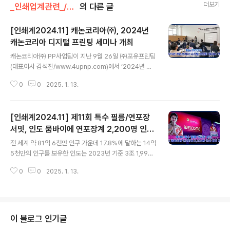
더보기
_인쇄업계관련_/세미나&컨퍼런스
의 다른 글
[인쇄계2024.11] 캐논코리아㈜, 2024년
캐논코리아 디지털 프린팅 세미나 개최
글 내용
캐논코리아㈜ PP사업팀이 지난 9월 26일 ㈜포유프린팅
(대표이사 김석진/www.4upnp.com)에서 ‘2024년 캐
논코리아 디지털 프린팅 세미나’를 개최했다. 지난해 캐논
0
0
2025. 1. 13.
디지털 잉크젯 연속지 인쇄기 프로스트림(ProStream) 3
133을 도입, 가동하고 있는 ㈜포유프린팅에서 진행된 이
날 세미나는 캐논코리아 PP사업팀 박상용 팀장의 환영 인
[인쇄계2024.11] 제11회 특수 필름/연포장
사를 시작으로 캐논코리아㈜ PP사업팀 서백규 프로의 글
로벌 인쇄트렌드 소개, ㈜포유프린팅 김석진 대표이사 의
서밋, 인도 뭄바이에 연포장계 2,200명 인사
글 내용
인사말, 캐논코리아㈜ PP사업팀 이영현 프로의 아마존 주
대거 결집
전 세계 약 81억 6천만 인구 가운데 17.8%에 달하는 14억
문형 책자 생산 사례 소개 및 ㈜포유프린팅 소개, 생산 라
5천만의 인구를 보유한 인도는 2023년 기준 3조 1,990
인(캐논 ProStream 3133) 투어 등의 순으로 진행되었
억 달러의 GDP로 전 세계 6위에 이름을 올렸다. 많은 인
다. 캐논코리아 PP사업팀 박상용 팀장은 “포유프린팅에서
0
0
2025. 1. 13.
구 만큼이나 풍부한 자원을 갖고 있고, 전 세계 가장 큰 부
운영하고 있는 캐논 디지털..
호 리스트에 여러 명의 인도 기업인이 이름을 올릴 만큼 글
로벌 시장에 있어 경쟁력 또한 뛰어나며, 이에 준하는 기술
력과 자본력을 보유하고 있다. 2024년 6월 현재, 인도는
놀라운 속도의 경제 성장률로 글로벌 경제를 리드하는 주
이 블로그 인기글
요 국가로 부상하고 있으며, 보다 높은 시장 경쟁력을 갖추