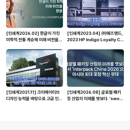
[인쇄계2026.02] 한글이 가진
[인쇄계2023.04] ㈜애즈랜드,
미학적 전통 계승해 미래 비전을
2023 HP Indigo Loyalty Clu
담아낼 수 있는 한글 디자인 만들
b Awards 수상
터 - 국민대학교 테크노디자인전
문대학원 융합디자인학과 타이포
디자인랩 박윤정 교수
[인쇄계2021.11] 크리에이티브
[인쇄계2026.08] 글로벌 패키
디자인 능력을 바탕으로 고급 인쇄
징 산업의 미래를 엿보다. ‘swo
물 시장 확대에 나설 것 - 효민디앤
p’에서 ‘interpack China 202
피 한수흥 대표
6’으로의 도약, 아시아 최대 포장
혁신 무대
의안내