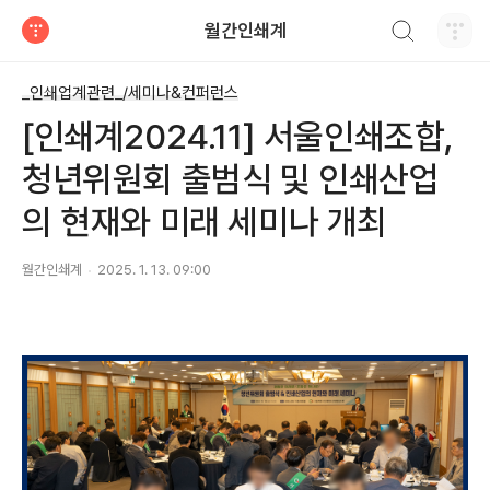
검색하기
월간인쇄계
티스토리
_인쇄업계관련_/세미나&컨퍼런스
[인쇄계2024.11] 서울인쇄조합,
청년위원회 출범식 및 인쇄산업
의 현재와 미래 세미나 개최
월간인쇄계
2025. 1. 13. 09:00