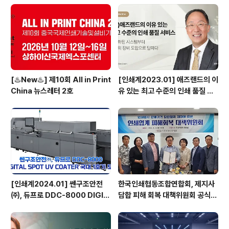
기 위해 국내 인프라 구축과 기업 경영 환경 개선, 그리고
기술 경쟁력 강화에 적극적으로 나서고 있다. 이제, 인도는
명실공히 글로벌 시장을 위한 제조업의 기지로 자리매김
하고 있..
[♨️New♨️] 제10회 All in Print
[인쇄계2023.01] 애즈랜드의 이
China 뉴스레터 2호
유 있는 최고 수준의 인쇄 품질 서
비스 고도화된 시스템부터 최상의
장비 도입으로 답하다 - ㈜애즈랜
드 최현수 대표이사
[인쇄계2024.01] 쎈구조안전
한국인쇄협동조합연합회, 제지사
㈜, 듀프로 DDC-8000 DIGIT
담합 피해 회복 대책위원회 공식
AL SPOT UV COATER 국내
출범
1호기 도입