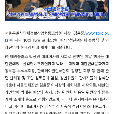
서울특별시인쇄정보산업협동조합(이사장 김윤중/
www.spiic.or.
kr
)이 지난 10월 18일 프레스센터에서 ‘청년위원회 출범식 및 인
쇄산업의 현재와 미래 세미나’를 개최했다.
㈜태영플러스 박선영 대표이사의 사회로 진행된 이날 행사는 대
한인쇄정보산업협동조합연합회 박래수 회장과 대한인쇄문화협회
장세훈 수석부회장, 한국레이벌인쇄협회 김정전 회장 등 인쇄 관
련 단체장 및 조합 원로들과 임원, 청년위원회 관계자들이 참석한
가운데 서울인쇄조합 김윤중 이사장의 개회사를 시작으로, 대한인
쇄연합회 박래수 회장의 축사, 청년위원회 이홍일 위원장의 활동
계획 소개의 순으로 진행되었으며, 세미나 순서에서는 ㈜태산인
디고 이강훈 대표이사(인쇄산업의 지속적 성장방안)와 HP코리아
인디고사업부 윤선영 이사(인쇄시장 트렌드와 기회)의 강연이 이