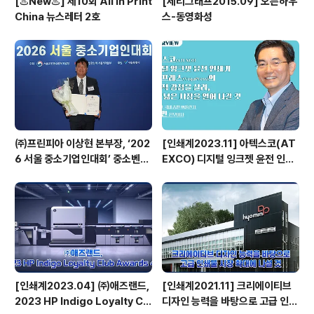
[♨️New♨️] 제10회 All in Print
[세리그래프2015.09] 오픈하우
China 뉴스레터 2호
스-동영화성
㈜프린피아 이상현 본부장, ‘202
[인쇄계2023.11] 아텍스코(AT
6 서울 중소기업인대회’ 중소벤처
EXCO) 디지털 잉크젯 윤전 인쇄
기업부 장관 표창 수상
기 베가프레스(VegaPress)의
기능적 강점을 살려, 보다 넓은 시
장을 열어 나갈 것 - 아텍스코(AT
EXCO) 국내 총판 ㈜풀린키 강성
민 전무이사
[인쇄계2023.04] ㈜애즈랜드,
[인쇄계2021.11] 크리에이티브
2023 HP Indigo Loyalty Clu
디자인 능력을 바탕으로 고급 인쇄