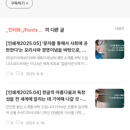
구독하기
더보기
_인터뷰_/Fonts & People
의 다른 글
[인쇄계2025.05] ‘문자를 통해서 사회에 공
헌한다’는 모리사와 경영이념을 바탕으로, 국
글 내용
내 폰트 시장 확대에 기여해 나갈 것 - ㈜모리
㈜모리사와코리아와 대표이사님에 대한 소개를 부탁 드립
사와코리아 김종혁 대표이사
니다.모리사와는 1924년 세계 최초로 ‘일문사진식자기’를
발명한 이래, ‘문자를 통해서 사회에 공헌한다’의 경영이념
0
0
2025. 8. 8.
으로 연구와 개발을 계속하고 있는 폰트 메이커로 지난해 1
00주년을 맞이 했습니다. 일본어와 다국어 폰트 3,000종
이상을 사용할 수 있는 폰트 라이선스 제품을 시작으로 웹
[인쇄계2025.04] 한글의 아름다움과 독창
폰트와 임베딩 폰트, 다국어 유니버설 정보 전달 툴 등의 서
비스를 제공하고 있습니다.또한, 문자의 모양이 알기 쉬우
성을 전 세계에 알리는 데 기여해 나갈 것 -
글 내용
며 잘못 읽을 가능성이 적다는 콘셉트로 유니버설 디자인
㈜산돌티움 권경석 폰트디자인팀 이사
간단한 본인 소개를 부탁 드립니다.1996년 산돌에 입사해
(UD) 폰트를 개발해서 2009년도 굿디자인상을 수상했습
서 산돌 수석디자이너와 디자인 컨설턴트 이사를 거쳐, 현
니다. 일본어 외에 다국어 폰트도 제공할 뿐 아니라 제삼자
재는 산돌의 자회사로 한글의 대중화, 세계화를 위해 노력
기관과 공동으로 가시성·가독성에 관한 비교 연구 보고를
0
0
2025. 6. 16.
하고 있는 한글 디자인 전문 브랜드 ㈜산돌티움의 폰트디
실시하고 있습니다.모리사와 그..