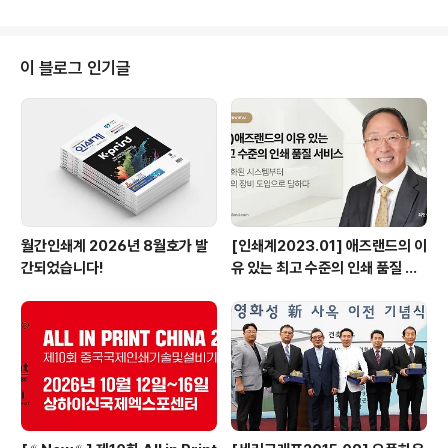
자인팀 이사로 재직하고 있습니다. 퍼즐, 성경, 단아, 마루
(1998), 붐, 크레용(2001), 에피소드체, 스페이스(200
2), 광수연서(2003) 등 산돌에서 만든 여러 종류의 폰트
와 산돌네오시리즈와 같은 프리미엄 본문서체 기획과 디렉
이 블로그 인기글
팅 개발 업무를 진행했으며, 조선일보 신문전용서체 5종(1
999)과 중앙일보 신문전용서체 8종(2001~2005), 삼성
그룹 기업서체 삼성서체(2003~2013), 현대카드 기업전
용 서체(2005), 네이버 나눔고딕, 옥션전용서체(2007~
2008)..
월간인쇄계 2026년 8월호가 발
[인쇄계2023.01] 애즈랜드의 이
간되었습니다!
유 있는 최고 수준의 인쇄 품질 서
비스 고도화된 시스템부터 최상의
장비 도입으로 답하다 - ㈜애즈랜
드 최현수 대표이사