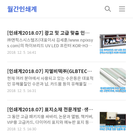
월간인쇄계
검
메
색
뉴
[인쇄계2018.07] 광고 및 고급 맞춤 인쇄용
초고속 하이브리드 UV LED 프린터 - ㈜앤
㈜앤픽스시스템즈(대표이사 김세훈/www.npixsy
픽스시스템즈 KOR-H3200KJ
s.com)의 하이브리드 UV LED 프린터 KOR-H320
0KJ는 대형 출력기로써, 롤투롤과 평판의 두 가지
2018. 12. 5. 16:41
기능을 동시에 실현하는 제품이다. KOR-H3200KJ
하이브리드 UV LED 프린터는 3~8개의 산업용 교
세라(Kyocera) KJ 4A 프린터 헤드를 장착하여 최
[인쇄계2018.07] 지엘비텍㈜(GLBTECH)
대 100m² /h(4 패스)의 빠른 속도로 견고하고 유연
의 인쇄분야 관련 고연색 LED 램프
현재 여러 분야에서 사용되고 있는 수은등은 대표적
한 용지를 인쇄할 수 있다. 635×2,400dpi의 인쇄
인 유해물질인 수은과 납, 카드뮴 등의 유해물질 사
해상도와 3,200mm의 넓은 인쇄 폭을 자랑하는 초
용으로 사람의 건강과 지구 환경 파괴에 상당한 위
고속 하이브리드 UV LED 프린터는 광고 및 고급 맞
2018. 12. 5. 16:31
험요소가 되고 있어서, 이를 해결하기 위하여 2020
춤 인쇄용으로 특별히 설계되었다. KOR-H3200KJ
년부터는 ‘미나모토 협약’에 의거, 일정 수준 이상의
하이브리드 UV LED 프린터의 응용경질소재 : 유리,
수은이 함유된 일반연색 수은등 뿐만 아니라 고연색
아크릴, 목제, PVC 장, 금속 격판 덮개, 반사 필..
[인쇄계2018.07] 표지소재 전문개발·생산
수은등도 사용을 금지하게 되었다.따라서 방송 및
기업 ㈜윙윙, 2018년 신제품 견본 샘플북
그 동안 고급 패키지용 싸바리, 논문과 앨범, 책커버,
스튜디오 촬영 조명, 자동차 및 컬러 인쇄물 검사 조
출시
VIP용 고급카드, 다이어리 표지와 메뉴판 표지 등의
명, 명품 의류 및 귀금속 매장 조명, 박물관 및 갤러
소재를 자체 기술로 생산, 시장에 공급해서 소재의
리 조명, 인쇄현장에서도 사용하는 라이트박스 조
2018. 12. 5. 16:30