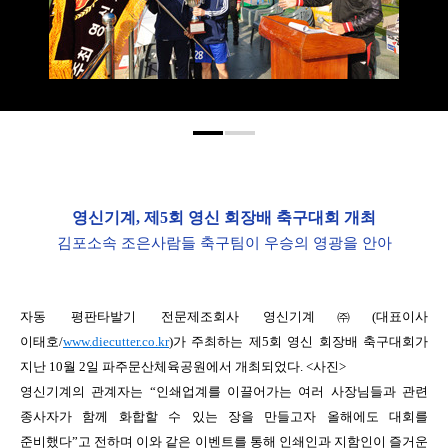
영신기계
,
제
5
회 영신 회장배 축구대회 개최
김포소속 조은사람들 축구팀이 우승의 영광을 안아
자동 평판타발기 전문제조회사 영신기계㈜
(
대표이사
이태호
/
www.diecutter.co.kr
)
가 주최하는 제
5
회 영신 회장배 축구대회가
지난
10
월
2
일 파주문산체육공원에서 개최되었다
. <
사진
>
영신기계의 관계자는 “인쇄업계를 이끌어가는 여러 사장님들과 관련
종사자가 함께 화합할 수 있는 장을 만들고자 올해에도 대회를
준비했다”고 전하며 이와 같은 이벤트를 통해 인쇄인과 지함인이 즐거운