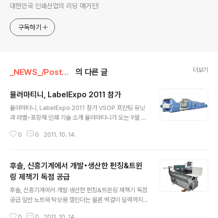
대한민국 인쇄산업의 리딩 매거진!
구독하기
더보기
_NEWS_/PostPress
의 다른 글
뮬러마티니, LabelExpo 2011 참가
글 내용
뮬러마티니, LabelExpo 2011 참가 VSOP 프린팅 유닛
과 라벨•포장재 인쇄 기술 소개 뮬러마티니가 오는 9월 2
8일부터 10월 1일까지 벨기에 브뤼셀에서 개최되는 Lab
0
0
2011. 10. 14.
elExpo2011에 참가, VSOP 프린팅 유닛을 소개할 계획
이다. 뮬러마티니의 VSOP는 얇은 필름뿐만 아니라 카드
보드 지로 만든 포장재에 이르기까지, VSOP 웹 오프셋 프
후솔, 신흥기계에서 개발•생산한 펀칭&트윈
린팅은 다양한 소재에 인쇄할 수 있는 맞춤형 인쇄장비로
다양한 솔루션으로 사용할 수 있다. VSOP의 웹 오프셋 프
링 제책기 독점 공급
글 내용
린팅 프레스는 슬리브 기술의 형태를 보이고 있고 빠르고
후솔, 신흥기계에서 개발·생산한 펀칭&트윈링 제책기 독점
쉽게 프린팅 사이즈의 변경이 가능하여, 프린트 길이를 자
공급 일반 노트와 탁상용 캘린더는 물론 벽걸이 달력까지
주 바꾸는 경우에 비용 절감 효과를 얻을 수 있다. 또한, 적
장비 한대로 작업이 가능해 후가공 솔루션 전문업체인 후
은 비용으로 프린팅 플레이트에 소요되는 리드 타임을 단
0
0
2011. 10. 14.