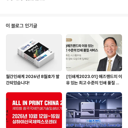
솔(대표 김주호/www.hoosol.com)은 지난 8월 18일 국
축한다. 표준형..
내 링 제책기 전문업체인 신흥기계(대표 이신영)에서 개발·
생산한 펀칭&트윈링 제책기를 독점 공급을 계약, 국·내외
시장 출시를 시작한다고 밝혔다. 이번 제품은 타공과 트윈
링 작업을 자동으로 시간당 1,500부를 신속하게 처리할 수
이 블로그 인기글
있으며, 터치식 조작판으로 작동이 쉽고, 1인 대량 작업이
가능하다. 이를 통해 소량 다품종의 디지털 인쇄시장에서
트윈링 제책에 생산성 향상을 전망하며, 일반 노트와 탁상
용 캘린더는 물론 벽걸이 달력까지 모두 하나의 기계로서
작업 할 수 있다고 설명..
월간인쇄계 2026년 8월호가 발
[인쇄계2023.01] 애즈랜드의 이
간되었습니다!
유 있는 최고 수준의 인쇄 품질 서
비스 고도화된 시스템부터 최상의
장비 도입으로 답하다 - ㈜애즈랜
드 최현수 대표이사