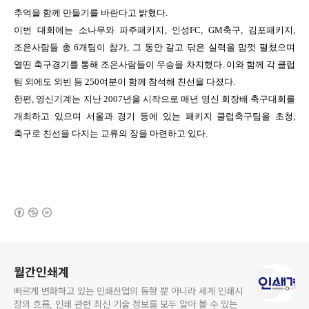
추억을 함께 만들기를 바란다고 밝혔다
.
이번 대회에는 소나무와 파주패키지
,
인성
FC, GM
축구
,
김포패키지
,
조은사람들 총
6
개팀이 참가
,
그 동안 갈고 닦은 실력을 맘껏 펼쳤으며
열띤 축구경기를 통해 조은사람들이 우승을 차지했다
.
이와 함께 각 클럽
팀 외에도 외빈 등
250
여분이 함께 참석해 친선을 다졌다
.
한편
,
영신기계는 지난
2007
년을 시작으로 매년 영신 회장배 축구대회를
개최하고 있으며 서울과 경기 등에 있는 패키지 클럽축구팀을 초청
,
축구로 친선을 다지는 교류의 장을 마련하고 있다
.
(새창열림)
로그 정보
월간인쇄계
빠르게 변화하고 있는 인쇄산업의 동향 뿐 아니라 세계 인쇄시
장의 흐름, 인쇄 관련 최신 기술 정보를 모두 알아 볼 수 있는