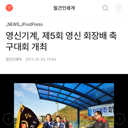
검색하기
월간인쇄계
티스토리
_NEWS_/PostPress
영신기계, 제5회 영신 회장배 축
구대회 개최
월간인쇄계
2011. 10. 24. 15:56