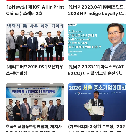
[♨️New♨️] 제10회 All in Print
[인쇄계2023.04] ㈜애즈랜드,
China 뉴스레터 2호
2023 HP Indigo Loyalty Clu
b Awards 수상
[세리그래프2015.09] 오픈하우
[인쇄계2023.11] 아텍스코(AT
스-동영화성
EXCO) 디지털 잉크젯 윤전 인쇄
기 베가프레스(VegaPress)의
기능적 강점을 살려, 보다 넓은 시
장을 열어 나갈 것 - 아텍스코(AT
EXCO) 국내 총판 ㈜풀린키 강성
민 전무이사
한국인쇄협동조합연합회, 제지사
㈜프린피아 이상현 본부장, ‘202