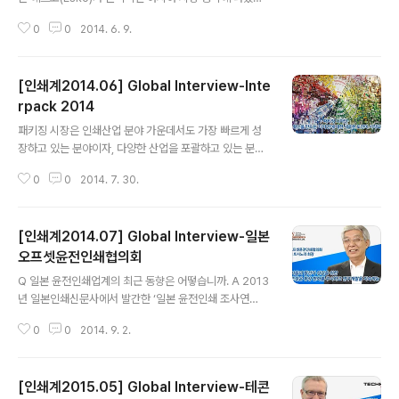
벨기에의 기술집약적 벤처기업이었던 에스코는 지난 201
0
0
2014. 6. 9.
1년 1월 미국의 다나허 그룹에 인수, 합병되며 글로벌 기업
으로서 그 면모를 재정비 할 수 있는 전환기를 가졌으며, 올
4월에는 아시아 지역의 사업 영역 재구성을 통해 그 전략
[인쇄계2014.06] Global Interview-Inte
적 기반을 새로이 다졌다. 지난 7월 한국을 방문한 크리스
밀러(Chris Miller) 에스코 북아시아 사장은 이러한 지역
rpack 2014
글 내용
적 재편성이 앞으로 각 지역별 고객들과의 커뮤니케이션을
패키징 시장은 인쇄산업 분야 가운데서도 가장 빠르게 성
원활히 하고, 각 지역 특성에 맞는 제품과 서비스를 맞춤형
장하고 있는 분야이자, 다양한 산업을 포괄하고 있는 분야
으로 공급할 수 있게 됨으로 고객의 성장과 성공을 가속화
다. 여기서는 독일에서 가장 저명한 트렌드 리서처이자 폴
시키는데 크게 기여할 것이라 전망했다. Q 에스코는 지난
0
0
2014. 7. 30.
크방대학 편집디자인학과의 인기 강사인 피터 위퍼만(Pet
수년 간 글로벌 패..
er Wippermann)씨가 패키징 시장에서의 가장 큰 변화
가 무엇인지, 그리고 인터넷이 이에 어떠한 영향을 끼치고
[인쇄계2014.07] Global Interview-일본
있는가에 대해 그의 의견을 이야기하고 있다. 그리고 이와
더불어 지속가능성 있는 패키징을 위해 기업과 소비자가
오프셋윤전인쇄협의회
글 내용
노력해야 할 부분은 무엇인지에 대해서도 그의 의견을 제
Q 일본 윤전인쇄업계의 최근 동향은 어떻습니까. A 2013
시했다. Q 아티스트인 크리스토씨는 ‘패키징은 엄숙한 약
년 일본인쇄신문사에서 발간한 ‘일본 윤전인쇄 조사연
속이다’라고 언급했다. 이에 동의하는가? A ‘패키징은 엄숙
보’를 살펴보면 2012년10월부터 12월에 걸쳐 전국의 중
한 약속이다’라는 뜻은 패키징은 제품 물질에 대한 예언이
0
0
2014. 9. 2.
소인쇄회사에서 가동하고 있는 오프셋윤전기의 가동상황
라는 것을 뜻하는 것이다. 물론 이는 사..
을 조사한 자료가 게재되어 있습니다. 이 조사는 매년, 지난
해 설치 상황을 기초로 해서 전국의 오프셋 윤전기 설치회
[인쇄계2015.05] Global Interview-테콘
사를 대상으로 직접 조사와 우편 조사를 실시한 것을 합한
글 내용