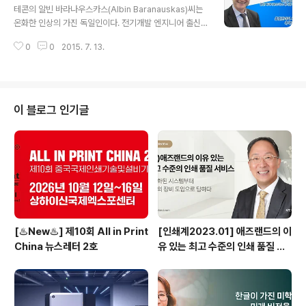
것으로, 그 결과에 따르면 일본 내에 상업&출판용 오프셋
테콘의 알빈 바라나우스카스(Albin Baranauskas)씨는
윤전기는 전국 365개 업체에 1103대, 신문용 오프셋윤전
온화한 인상의 가진 독일인이다. 전기개발 엔지니어 출신
기는 77개 업체에 282대가 설치되어 있습니다. 이는 상업
으로 20년 전 테콘에 입사해 기술지원파트에서의 근무를
&출판용 오프윤전기 대수는 전년대비 65대 감소, 가장 많
0
0
2015. 7. 13.
시작으로 고객지원을 거쳐 현재는 세일즈 매니징 디렉터로
았던 2000년(1469대)에 비교하여, 25%가 감소한 수치
일하고 있다. 글로벌 마켓에서 테콘의 영업을 책임지고 있
입니다. (편집자 주-이번 조..
지만 그는 아직도 전기엔지니어의 심장을 갖고 있다고 말
한다. 그렇기에 고객들과의 대화를 즐기며, 이들이 필요로
하는 요구사항을 깊이있게 듣고 직면한 문제를 해결할 수
이 블로그 인기글
있는 새로운 기술과 기능이 접목된 제품을 출시하는 일들
이 늘 즐겁기만 하다.지난 4월 중국 동관에서 개최된 Print
China의 테콘 부스에서 만난 바라나우스카스씨는 삶의 전
부가 컬러이며 매일매일 컬러풀한 날들을 보내고 있다고
말했다. 그리고 인쇄산업에 있어 이..
[♨️New♨️] 제10회 All in Print
[인쇄계2023.01] 애즈랜드의 이
China 뉴스레터 2호
유 있는 최고 수준의 인쇄 품질 서
비스 고도화된 시스템부터 최상의
장비 도입으로 답하다 - ㈜애즈랜
드 최현수 대표이사