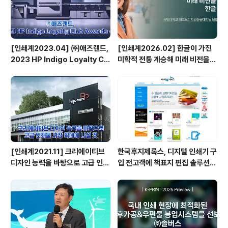
[인쇄계2023.04] ㈜애즈랜드,
[인쇄계2026.02] 한글이 가진
2023 HP Indigo Loyalty Clu
미학적 전통 계승해 미래 비전을
b Awards 수상
담아낼 수 있는 한글 디자인 만들
터 - 국민대학교 테크노디자인전
문대학원 융합디자인학과 타이포
디자인랩 박윤정 교수
[인쇄계2021.11] 크리에이티브
한국후지제록스, 디지털 인쇄기 구
디자인 능력을 바탕으로 고급 인쇄
입 전고객에 책표지 편집 솔루션
물 시장 확대에 나설 것 - 효민디앤
제공
피 한수흥 대표