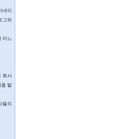
라미네이
베르그와
에 어느
 회사
제품 탈
계자들의