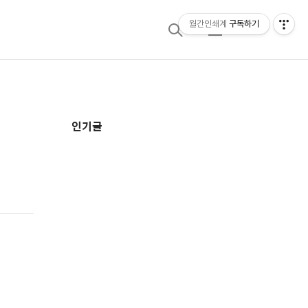
월간인쇄계
구독하기
검
메
색
뉴
추
인기글
가
정
보