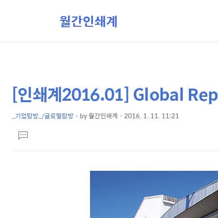
월간인쇄계
[인쇄계2016.01] Global 
상
본
문
세
제
_기업탐방_/글로벌탐방
by
월간인쇄계
2016. 1. 11. 11:21
컨
본
목
텐
댓
문
글
츠
달
기