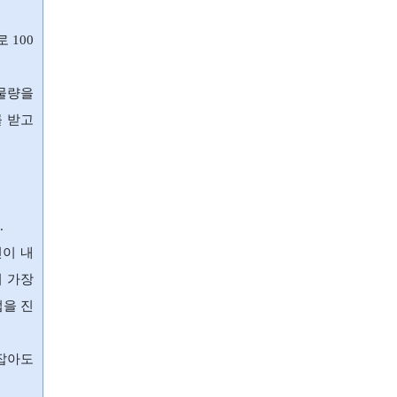
 100
 물량을
를 받고
.
핀이 내
의 가장
업을 진
 잡아도