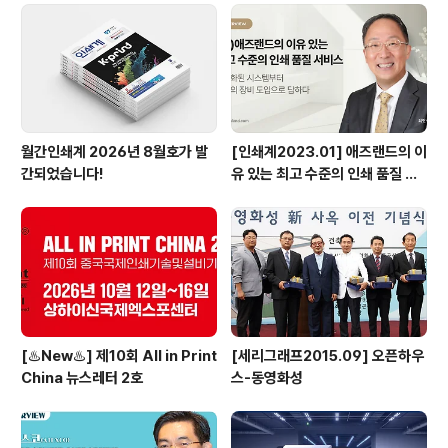
야의 고객들에게 서비스를 제공하고 있는 QMC 그룹은 다
양한 인쇄 기술을 활용해서 각자 저만의 컬러와 프리프레
스 요건을 가지고 있는 종이와 합성물질, 플라스틱 등에 인
쇄를 한다. 고객은 QMC그룹이 생산..
월간인쇄계 2026년 8월호가 발
[인쇄계2023.01] 애즈랜드의 이
간되었습니다!
유 있는 최고 수준의 인쇄 품질 서
비스 고도화된 시스템부터 최상의
장비 도입으로 답하다 - ㈜애즈랜
드 최현수 대표이사
[♨️New♨️] 제10회 All in Print
[세리그래프2015.09] 오픈하우
China 뉴스레터 2호
스-동영화성