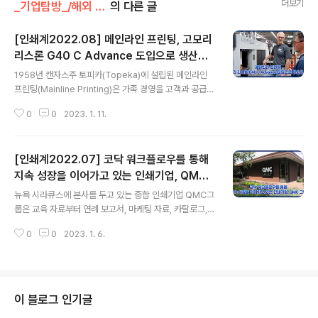
더보기
_기업탐방_/해외 장비 도입 사례
의 다른 글
[인쇄계2022.08] 메인라인 프린팅, 고모리
리스론 G40 C Advance 도입으로 생산성
글 내용
증대 실현
1958년 캔자스주 토피카(Topeka)에 설립된 메인라인
프린팅(Mainline Printing)은 가족 경영을 고객과 공급업
자들에게 확대하는 전략을 펼치며 지난 몇 년간 괄목할 만
0
0
2023. 1. 11.
한 성장을 이루었다. 고모리(KOMORI)는 완벽히 보완된
UV인쇄기와 매엽기를 보급해서 메인라인 프린팅의 성장
에 한 축을 담당했다. 메인라인 프린팅에서 최근 도입한 고
[인쇄계2022.07] 코닥 워크플로우를 통해
모리 6색 G40 코터 어드밴스(KOMORI Lithrone G40
C advance 6 color)는 메인라인 프린팅에서 도입한 5
지속 성장을 이어가고 있는 인쇄기업, QMC
글 내용
번째 고모리 인쇄기이며, 패키징, 트레이딩 카드 그리고 상
그룹
뉴욕 시라큐스에 본사를 두고 있는 종합 인쇄기업 QMC그
업인쇄를 목적으로 도입했다. 일반 상업인쇄로 사업을 시
룹은 교육 자료부터 연례 보고서, 마케팅 자료, 카탈로그,
작한 메인라인 프린팅은 여러 부문을 발전시켜왔다. 지난
다이렉트 메일까지 일반적으로 접할 수 있는 모든 종류의
수년간 포장사업과 특수제품 사업을 위해 라벨 재단, 스태
0
0
2023. 1. 6.
인쇄물을 생산하면서 경쟁이 치열한 상업 인쇄시장에서 지
킹 부문..
속적으로 성장하고 있다. 그 비결 중 하나는, 조직적으로 확
장하면서 보완 역할을 할 회사도 인수하고 있다는 점이다.
이러한 인수는 새로운 역량과 인재를 가져오고, 최대한 빨
리 하나의 문화로 통합해야 할 필요성을 대두시키게 된다.
이 블로그 인기글
그 비장의 소스가 바로, 워크플로우이다. 거의 모든 산업분