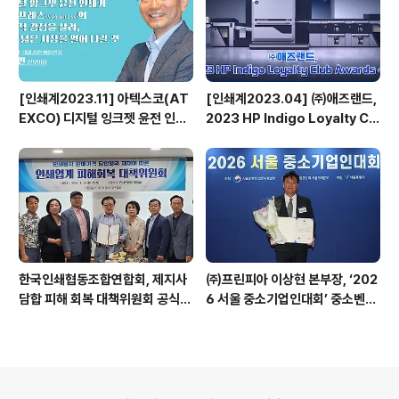
[인쇄계2023.11] 아텍스코(AT
[인쇄계2023.04] ㈜애즈랜드,
EXCO) 디지털 잉크젯 윤전 인쇄
2023 HP Indigo Loyalty Clu
기 베가프레스(VegaPress)의
b Awards 수상
기능적 강점을 살려, 보다 넓은 시
장을 열어 나갈 것 - 아텍스코(AT
EXCO) 국내 총판 ㈜풀린키 강성
민 전무이사
한국인쇄협동조합연합회, 제지사
㈜프린피아 이상현 본부장, ‘202
담합 피해 회복 대책위원회 공식
6 서울 중소기업인대회’ 중소벤처
출범
기업부 장관 표창 수상
의안내