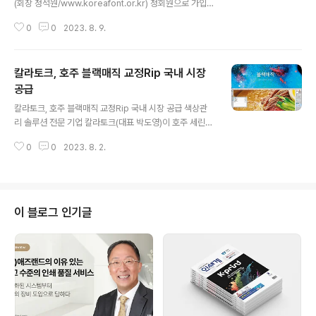
(회장 정석원/www.koreafont.or.kr) 정회원으로 가입하
고 회원단에 합류했다. 지난 3월 30일 한국을 찾은 모노타
0
0
2023. 8. 9.
입 천위지에(陈玉劼) 아태지역 총괄매니저는 모노타입코
리아 사무실에서 모노타입코리아 신정화 이사와 함께 한국
폰트협회 정석원 회장과 황정혜 정책대외협력위원장을 만
칼라토크, 호주 블랙매직 교정Rip 국내 시장
나 협회 가입 서류에 사인하고, 한국폰트협회 관계자들에
게 국내 폰트 업계 현황을 듣고 업계 발전을 위해 공동으로
공급
글 내용
진행할 수 있는 여러 활동들에 대해 논의했다. 천 총괄매니
칼라토크, 호주 블랙매직 교정Rip 국내 시장 공급 색상관
저는 “글로벌 시장에서 한국 문화에 대한 관심과 인기가 높
리 솔루션 전문 기업 칼라토크(대표 박도영)이 호주 세린디
아짐에 따라 모노타입과 함께 일하는 글로벌 브랜드에서
피티(Serendipity)사의 교정 Rip 소프트웨어 블랙매직
한글 폰트에 대한 요구가 점점 많아지고 있다”고 하면서,
0
0
2023. 8. 2.
(Blackmagic)에 대한 본격적인 마케팅을 시작했다. 블랙
“폰트협회와 함께 한글 폰트의 글로벌..
매직은 까다로운 인쇄를 위해 설계된 교정 솔루션으로, 수
십 년간 인쇄업계에서 축적한 색상 관리 시스템을 기반으
로 설계되었기에 4원색 뿐만 아니라 별색 재현에서도 뛰어
난 성능을 발휘한다. 오렌지와 그린, 바이올렛 잉크를 모두
이 블로그 인기글
사용하는 엡손 플로터는 다른 교정립에서 4도 프로파일로
만 사용하면 팬톤 색상이나 별색을 완벽히 재현하기 어렵
지만 블랙매직은 CMYK + 오렌지 + 그린 + 바이올렛을
기본 옵션으로 제공해서 어느 교정립보다 색상 재현 범위
가 넓다. 또한, CtP RI..