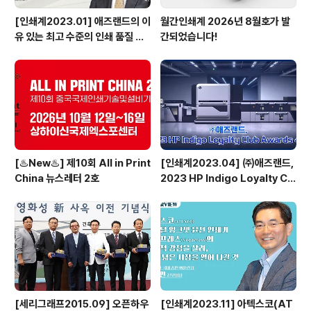
[인쇄계2023.01] 애즈랜드의 이
월간인쇄계 2026년 8월호가 발
유 있는 최고 수준의 인쇄 품질 서
간되었습니다!
비스 고도화된 시스템부터 최상의
장비 도입으로 답하다 - ㈜애즈랜
드 최현수 대표이사
[♨️New♨️] 제10회 All in Print
[인쇄계2023.04] ㈜애즈랜드,
China 뉴스레터 2호
2023 HP Indigo Loyalty Clu
b Awards 수상
[세리그래프2015.09] 오픈하우
[인쇄계2023.11] 아텍스코(AT