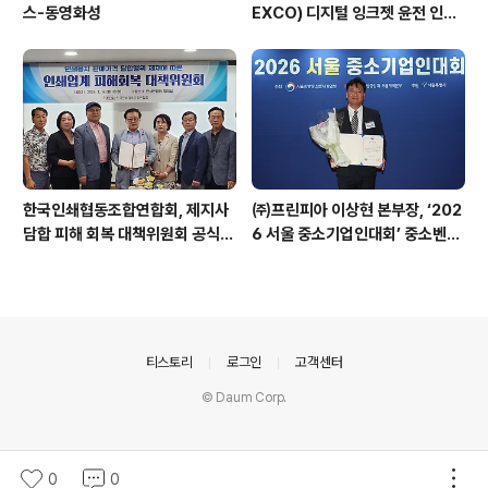
스-동영화성
EXCO) 디지털 잉크젯 윤전 인쇄
기 베가프레스(VegaPress)의
기능적 강점을 살려, 보다 넓은 시
장을 열어 나갈 것 - 아텍스코(AT
EXCO) 국내 총판 ㈜풀린키 강성
민 전무이사
한국인쇄협동조합연합회, 제지사
㈜프린피아 이상현 본부장, ‘202
담합 피해 회복 대책위원회 공식
6 서울 중소기업인대회’ 중소벤처
출범
기업부 장관 표창 수상
의안내
티스토리
로그인
고객센터
© Daum Corp.
0
0