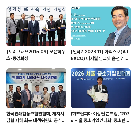
b Awards 수상
[세리그래프2015.09] 오픈하우
[인쇄계2023.11] 아텍스코(AT
스-동영화성
EXCO) 디지털 잉크젯 윤전 인쇄
기 베가프레스(VegaPress)의
기능적 강점을 살려, 보다 넓은 시
장을 열어 나갈 것 - 아텍스코(AT
EXCO) 국내 총판 ㈜풀린키 강성
민 전무이사
한국인쇄협동조합연합회, 제지사
㈜프린피아 이상현 본부장, ‘202
담합 피해 회복 대책위원회 공식
6 서울 중소기업인대회’ 중소벤처
출범
기업부 장관 표창 수상