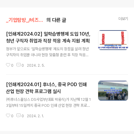
더보기
_기업탐방_/비즈니스포커스
의 다른 글
[인쇄계2024.02] 일학습병행제 도입 10년,
청년 구직자 취업과 직장 적응 계속 지원 계획
글 내용
정부가 앞으로도 ‘일학습병행제’ 제도의 장점을 살려 청년
구직자의 취업뿐 아니라 현장 맞춤형 훈련 후 직장 적응까
지 지원한다. 특히 고교단계 일학습병행제 활성화를 위해
0
0
2024. 2. 5.
내년부터 직업계고 재학생을 대상으로 가이드라인을 마련·
배포하고, 1:1 맞춤형 취업 지원 프로그램을 제공하는 등 다
양한 서비스를 제공할 계획이다. 지난해 10월 고용노동부
[인쇄계2024.01] 후너스, 중국 POD 인쇄
는 서울청사에서 개최한 제9차 사회관계장관회의에서 일
학습병행제 제도 도입 10년간의 성과를 점검하고 향후 발
산업 현장 견학 프로그램 실시
글 내용
전 방향을 논의하는 ‘일학습병행제 성과와 향후 계획’을 발
㈜후너스홀딩스 DS사업부(대표 박웅식)가 지난해 12월 1
표했다. 이에 제도 개선 등으로 청년의 조기입직 기능 강화
3일부터 15일까지 중국 POD 인쇄 산업 현장 견학 프로그
와 정규 교육과정 일학습병행 활성화를 추진하고, 학습기
램을 실시했다. ㈜후너스홀딩스 DS사업부 박웅식 대표와
업 점검 및 모니터링 등을 통해 성과관리를 보다 강화할 방
0
0
2024. 2. 1.
조영렬 상무이사, 중국 디지털 잉크젯 인쇄 솔루션 전문 기
침이다. 일학습병행제는 지난 2013년 청..
업 쉴드(Shield Technology Development Co., Lt
d.) 왕 강(Steel Wang) 대표가 10여 곳의 국내 인쇄업체