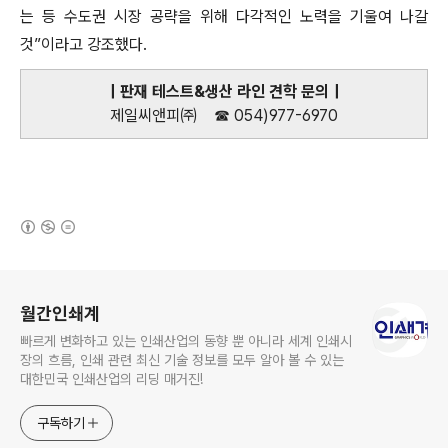
는 등 수도권 시장 공략을 위해 다각적인 노력을 기울여 나갈
것”이라고 강조했다.
｜판재 테스트&생산 라인 견학 문의｜
제일씨앤피㈜ ☎ 054)977-6970
(새창열림)
로그 정보
월간인쇄계
빠르게 변화하고 있는 인쇄산업의 동향 뿐 아니라 세계 인쇄시
장의 흐름, 인쇄 관련 최신 기술 정보를 모두 알아 볼 수 있는
대한민국 인쇄산업의 리딩 매거진!
구독하기