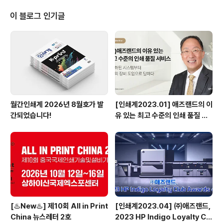
관계자들과 함께 한 이번 프로그램은 상하이에 위치한 북
엣지 프린터(Book edge-100) 사용 업체와 쑤저우에서
이 블로그 인기글
성공적으로 POD 비즈니스를 이어가고 있는 쑤저우 아이
오 광고공사(Suzhou Aiou Advertising Co., Ltd./이
하 아이오 광고)에서 운영하고 있는 인쇄 체인 허인 디지털
(Heyin Digital Netwo..
월간인쇄계 2026년 8월호가 발
[인쇄계2023.01] 애즈랜드의 이
간되었습니다!
유 있는 최고 수준의 인쇄 품질 서
비스 고도화된 시스템부터 최상의
장비 도입으로 답하다 - ㈜애즈랜
드 최현수 대표이사
[♨️New♨️] 제10회 All in Print
[인쇄계2023.04] ㈜애즈랜드,
China 뉴스레터 2호
2023 HP Indigo Loyalty Clu