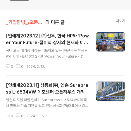
더보기
_기업탐방_/오픈하우스
의 다른 글
[인쇄계2023.12] ㈜신우, 한국 HP와 ‘Pow
er Your Future-접이식 상자의 현재와 미
글 내용
래’라는 주제로 HP 인디고 30K 오픈하우스
국내 고급 패키징 시장을 리드하고 있는 ㈜신우는 한국 H
개최
P와 함께 지난 10월 27일 ‘Power Your Future - 접이
식 상자의 현재와 미래’라는 주제로 HP 인디고 30K 오픈
0
0
2024. 2. 12.
하우스를 개최했다. 경기도 용인에 위치한 ㈜신우의 신 공
장에서 20 여명의 브랜드 오너와 패키징 인쇄인들이 초청
된 가운데 열린 이번 행사는 한국 HP의 HP 인디고 마케팅
[인쇄계2023.11] 상동화㈜, 엡손 Surepre
담당 홍지연 차장의 사회로 진행되었다. 한국 HP에서 HP
인디고와 PWI 비즈니스를 담당하고 있는 김성균 이사의
ss L-6534VW 데모센터 오픈하우스 개최
글 내용
인사말을 시작으로 이번 행사를 위해 공장을 오픈한 ㈜신
엡손 디지털 라벨 인쇄기 Surepress L-6534VW의 국
우에 대한 감사패 수여가 있었으며, ㈜신우 유영파 이사의
내 판매와 기술 지원을 맡고 있는 상동화㈜(대표이사 김원
환영사가 그 뒤를 이었다. 김성균 이사는 인사말을 통해 행
기/www.sangdonghwa.com)가 퇴계로 쌍수빌딩 1층
사를 준비한 마케팅 담당자와 참석자 및 채널 파트너에게
0
0
2024. 1. 15.
에 데모센터를 마련하고 지난 10월 20일 오픈하우스를 개
감사의 마음을 전..
최했다. 동성프린팅과 명성라벨 등 장비 도입사와 상동화
고객사 관계자들이 참석한 이날 행사는 김원기 대표이사의