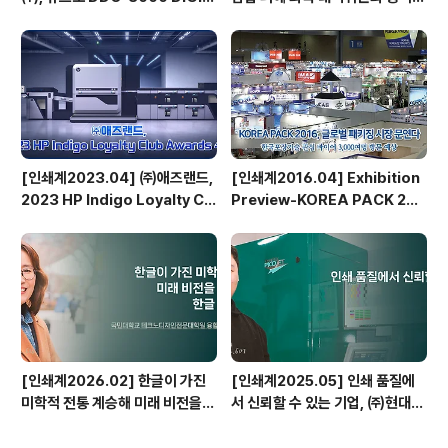
AL SPOT UV COATER 국내
출범
1호기 도입
[인쇄계2023.04] ㈜애즈랜드,
[인쇄계2016.04] Exhibition
2023 HP Indigo Loyalty Clu
Preview-KOREA PACK 201
b Awards 수상
6
[인쇄계2026.02] 한글이 가진
[인쇄계2025.05] 인쇄 품질에
미학적 전통 계승해 미래 비전을
서 신뢰할 수 있는 기업, ㈜현대프
담아낼 수 있는 한글 디자인 만들
린팅
터 - 국민대학교 테크노디자인전