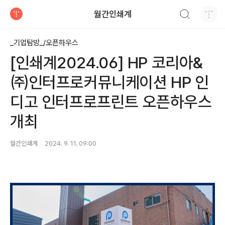
검색하기
월간인쇄계
티스토리
_기업탐방_/오픈하우스
[인쇄계2024.06] HP 코리아&
㈜인터프로커뮤니케이션 HP 인
디고 인터프로프린트 오픈하우스
개최
월간인쇄계
2024. 9. 11. 09:00