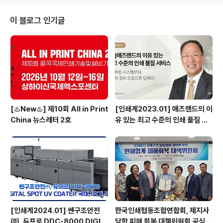
인사말과 박선수 부장의 장비 소개, 장비 시연과 상동화에
서 직접 제작한 다양한 샘플에 대한 설명 등의 순으로 진행
이 블로그 인기글
되었다. 김원기 대표이사는 인사말에서 “지난해 8월 국내
론칭 이후 고품질 화이트 잉크와 디지털 바니시로 차별화
된 고부가가치 인쇄를 구현할 수 있다는 점에서 많은 주목
을 받았던 Surepress L-6534VW를 직접 구매해서 여
러 가지 테스트를 진행..
[♨️New♨️] 제10회 All in Print
[인쇄계2023.01] 애즈랜드의 이
China 뉴스레터 2호
유 있는 최고 수준의 인쇄 품질 서
비스 고도화된 시스템부터 최상의
장비 도입으로 답하다 - ㈜애즈랜
드 최현수 대표이사
[인쇄계2024.01] 쎈구조안전
한국인쇄협동조합연합회, 제지사
㈜, 듀프로 DDC-8000 DIGIT
담합 피해 회복 대책위원회 공식