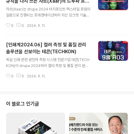
규칙을 다시 쓰는 자르(Xaar)의 드루파 프레
글 내용
젠테이션
자르(Xaar)는 drupa 2024 터치포인트 텍스타일 포럼의
일환으로 진행되는 프레젠테이션에서 최신 잉크젯 기술이
어떻게 텍스타일 인쇄의 규칙을 다시 쓰고 있는지 들어볼
0
0
2024. 9. 11.
수 있는 기회를 전시 관람객들에게 제공한다. 6월 3일 13
시 50분, 4번 홀에서 열리는 발표에서 자르(Xaar) 그룹의
R&D 디렉터인 칼 포브스(Karl Forbes)는 자르(Xaar)의
[인쇄계2024.06] 컬러 측정 및 품질 관리
초고점도 인쇄와 특허받은 하이 레이다운 기술을 활용하는
아퀴녹스(Aquinox) 프린트 헤드가 디지털 텍스타일 인쇄
솔루션을 선보이는 테콘(TECHKON)
글 내용
의 생산성을 어떻게 혁신하고 있는지 보여줄 것이다.이번
독일 인쇄 관련 광전자 측정 시스템 전문기업 테콘(TECH
프레젠테이션에서는 글로벌 잉크 개발 및 제조업체인 나즈
KON)이 drupa 2024에서 컬러 측정 및 품질 관리 분야
다(Nazdar)와의 협업을 통해 자르(Xaar)가 어떻게 고점
의 획기적인 발전 모습을 선보인다. 홀 9 부스 A03에 위치
도 안료 수성 잉크 세트인 ‘HighV Aqua Tex’를 ..
0
0
2024. 9. 11.
한 테콘 부스를 방문하면 정밀도와 사용 편의성으로 유명
한 올인원 기기 스펙트로덴스(SpectroDens)를 직접 체
험해 볼 수 있다. 첨단 분광 농도계 스펙트로덴스(Spectr
oDens)는 컬러 측정에서 탁월한 속도와 정확성을 제공해
서 최고의 품질 표준을 유지하고자 하는 전문가에게 필수
이 블로그 인기글
적인 도구이다.테콘 솔루션을 국내 시장에 공급하고 있는
휴닉스 관계자는, “스펙트로덴스(SpectroDens)는 세계
최고의 인쇄 기술과 출판 시장을 가진 독일에서 시장 점유
율 1위(약 70%)를 차지하고 있는 제품으로, 전 세계 메이
저 인쇄기 ..