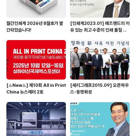
월간인쇄계 2026년 8월호가 발
[인쇄계2023.01] 애즈랜드의 이
간되었습니다!
유 있는 최고 수준의 인쇄 품질 서
비스 고도화된 시스템부터 최상의
장비 도입으로 답하다 - ㈜애즈랜
드 최현수 대표이사
[♨️New♨️] 제10회 All in Print
[세리그래프2015.09] 오픈하우
China 뉴스레터 2호
스-동영화성