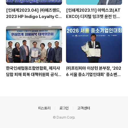
[인쇄계2023.04] ㈜애즈랜드,
[인쇄계2023.11] 아텍스코(AT
2023 HP Indigo Loyalty Clu
EXCO) 디지털 잉크젯 윤전 인쇄
b Awards 수상
기 베가프레스(VegaPress)의
기능적 강점을 살려, 보다 넓은 시
장을 열어 나갈 것 - 아텍스코(AT
EXCO) 국내 총판 ㈜풀린키 강성
민 전무이사
한국인쇄협동조합연합회, 제지사
㈜프린피아 이상현 본부장, ‘202
담합 피해 회복 대책위원회 공식
6 서울 중소기업인대회’ 중소벤처
출범
기업부 장관 표창 수상
의안내
티스토리
로그인
고객센터
© Daum Corp.