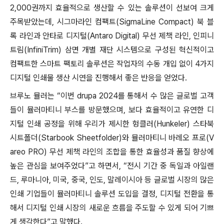
2,000권까지 효율적으로 생산할 수 있는 솔루션이 선보여 크게
주목받았는데, 시그마라인 컴팩트(SigmaLine Compact) 북 블
록 라인과 안타로 디지털(Antaro Digital) 무선 제책 라인, 인피니
트림(InfiniTrim) 삼면 개별 재단 시스템으로 구성된 혁신적이고
컴팩트한 스마트 팩토리 솔루션은 작업자의 수동 개입 없이 4가지
디지털 인쇄물 생산 시연을 진행해서 좋은 반응을 얻었다.
브루노 뮬러는 “이번 drupa 2024를 통해서 수 많은 글로벌 고객
들이 뮬러마티니 부스를 방문했으며, 보다 효율적이고 유연한 디
지털 인쇄 공정을 위해 우리가 제시한 헝클러(Hunkeler) 스타북
시트폴더(Starbook Sheetfolder)와 뮬러마티니 바레오 프로(V
areo PRO) 무선 제책 라인의 조합을 통한 효율성과 품질 향상에
높은 관심을 보여주었다”고 하면서, “전시 기간 중 독일과 아일랜
드, 루마니아, 미국, 중국, 인도, 말레이시아 등 글로벌 시장의 많은
인쇄 기업들이 뮬러마티니 솔루션 도입을 결정, 디지털 전환을 통
해서 디지털 인쇄 시장의 새로운 흐름을 주도할 수 있게 되어 기쁘
게 생각한다”고 말했다.