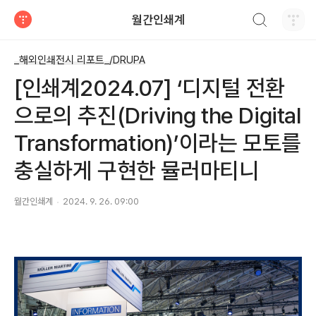
검색하기
월간인쇄계
티스토리
_해외인쇄전시 리포트_/DRUPA
[인쇄계2024.07] ‘디지털 전환
으로의 추진(Driving the Digital
Transformation)’이라는 모토를
충실하게 구현한 뮬러마티니
월간인쇄계
2024. 9. 26. 09:00