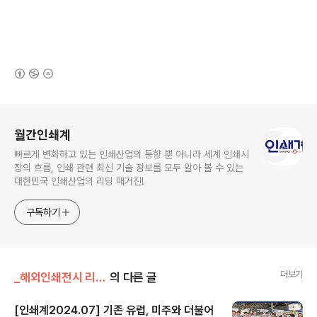
(새창열림)
로그 정보
월간인쇄계
빠르게 변화하고 있는 인쇄산업의 동향 뿐 아니라 세계 인쇄시
장의 흐름, 인쇄 관련 최신 기술 정보를 모두 알아 볼 수 있는
대한민국 인쇄산업의 리딩 매거진!
구독하기
더보기
_해외인쇄전시 리포트_/DRUPA
의 다른 글
[인쇄계2024.07] 기존 유럽, 미주와 더불어