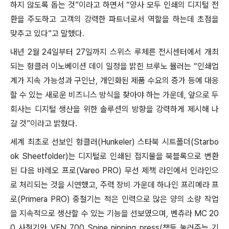
하지 않도록 돕는 것”이라고 하면서 “양사 모두 인쇄의 디지털 전
환을 주도하고 고객의 강력한 파트너로서 역할을 하는데 초점을
맞추고 있다”고 말했다.
내년 2월 24일부터 27일까지 스위스 루체른 전시센터에서 개최
되는 헝클러 이노베이션 데이 일정을 밝힌 브루노 뮬러는 “인쇄업
계가 지속 가능성과 구인난, 개인화된 제품 수요의 증가 등에 대응
할 수 있는 새로운 비즈니스 방식을 찾아야 하는 가운데, 앞으로 두
회사는 디지털 생산을 위한 솔루션의 방향을 강력하게 제시해 나
갈 것”이라고 밝혔다.
세계 최초로 선보인 헝클러(Hunkeler) 스타북 시트폴더(Starbo
ok Sheetfolder)는 디지털로 인쇄된 접지물을 북블록으로 변환
된 다음 바레오 프로(Vareo PRO) 무선 제책 라인에서 인라인으
로 처리되는 것을 시연했고, 주력 장비 가운데 하나인 프리메라 프
로(Primera PRO) 중철기는 적은 인력으로 많은 양의 소량 작업
을 지속적으로 생산할 수 있는 기능을 선보였으며, 벤츄라 MC 20
0 사철기와 VFN 700 Spine nipping press(책등 눌러주는 기