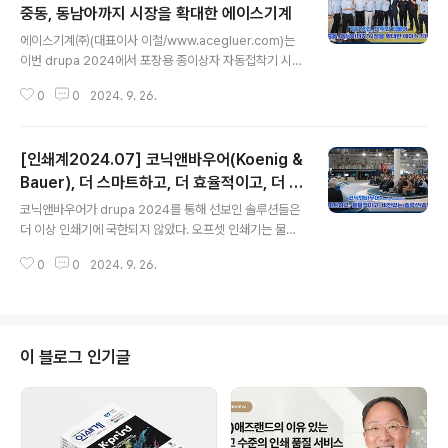
중동, 동남아까지 시장을 확대한 에이스기계
글 내용
에이스기계㈜(대표이사 이철/www.acegluer.com)는
이번 drupa 2024에서 포장용 종이상자 자동접착기 시그
니처 엘리트(SIGNATURE ELITE-110N46CS)와 관련
0
0
2024. 9. 26.
전후 자동화 장비를 선보여 유럽은 물론 세계 각지에서 기
존 고객들 뿐만 아니라 잠재 고객사 관계자들의 방문을 이
끌어 내면서 11일 간의 전시회를 성공적으로 마무리했다.
[인쇄계2024.07] 코닉앤바우어(Koenig &
에이스기계에서 출품한 자동 접착 솔루션은 주력 수출 모
델이자 하이엔드 모델인 시그니처 엘리트(SIGNATURE E
Bauer), 더 스마트하고, 더 효율적이고, 더 비
글 내용
LITE-110N46CS)는 단면과 3면, 4면은 물론 6면까지
전 있는 솔루션 총 망라
코닉앤바우어가 drupa 2024를 통해 선보인 솔루션들은
작업 가능하며, 최대 550m/m으로 고속 작업을 진행할 수
더 이상 인쇄기에 국한되지 않았다. 오프셋 인쇄기는 물론,
있다. 또한, 약 1,100mm 폭의 카톤까지 작업이 가능하다.
디지털과 플렉소, 특수 인쇄기를 비롯해, 후가공 장비와 AI
에이스기계는 더욱 발전된 자동화 솔루션을 선보이고자 인
0
0
2024. 9. 26.
를 기반으로 하는 워크플로우 솔루션에 이르기까지 그야말
디게이..
로 ‘총 망라’라는 어휘가 어울릴 정도의 광범위하면서도 포
괄적인 포트폴리오가 전시되었다. 4,000m²가 넘는 코닉
앤바우어의 부스에는 패키징 시장에 중점을 둔 다양한 인
쇄 장비와 후가공 솔루션, 그리고 다채로운 디지털 솔루션
이 블로그 인기글
들이 현장 시연 또는 비디오 시연으로 소개 되었으며, 여러
기업들과의 협업을 통해 탄생된 제품들이 방문객들의 이목
을 사로잡았으며, 지속 가능한 인쇄산업의 오늘과 내일을
위한 배려가 깃들어 있었다. 모든 인쇄 기술과 포맷, 어플리