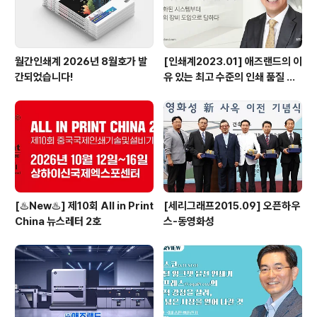
케이션을 아우르다1817년부터 ..
월간인쇄계 2026년 8월호가 발
[인쇄계2023.01] 애즈랜드의 이
간되었습니다!
유 있는 최고 수준의 인쇄 품질 서
비스 고도화된 시스템부터 최상의
장비 도입으로 답하다 - ㈜애즈랜
드 최현수 대표이사
[♨️New♨️] 제10회 All in Print
[세리그래프2015.09] 오픈하우
China 뉴스레터 2호
스-동영화성