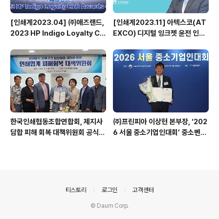
[인쇄계2023.04] ㈜애즈랜드,
[인쇄계2023.11] 아텍스코(AT
2023 HP Indigo Loyalty Clu
EXCO) 디지털 잉크젯 윤전 인쇄
b Awards 수상
기 베가프레스(VegaPress)의
기능적 강점을 살려, 보다 넓은 시
장을 열어 나갈 것 - 아텍스코(AT
EXCO) 국내 총판 ㈜풀린키 강성
민 전무이사
한국인쇄협동조합연합회, 제지사
㈜프린피아 이상현 본부장, ‘202
담합 피해 회복 대책위원회 공식
6 서울 중소기업인대회’ 중소벤처
출범
기업부 장관 표창 수상
의안내
티스토리
로그인
고객센터
© Daum Corp.