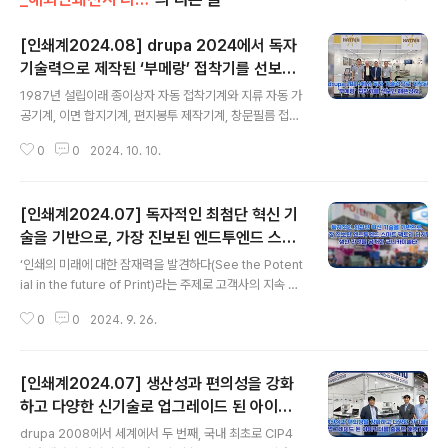
[인쇄계2024.08] drupa 2024에서 독자
기술력으로 제작된 ‘부메랑’ 접착기를 선보인
글 내용
해뜬상사
1987년 설립이래 종이상자 자동 접착기계와 지류 자동 가
공기계, 이면 합지기계, 편지봉투 제작기계, 창문필름 접착
기계 등 기타 다양한 종이가공기계를 국내 유수의 제조사
0
0
2024. 10. 10.
와 합작해서 해외 30개국에 400대 이상 수출해 온 해뜬상
사(www.hattenco.com)는 drupa 2024에 부스를 마
련하고 종이상자 자동 접착기계인 ‘부메랑’ 접착기를 전시
[인쇄계2024.07] 독자적인 최첨단 혁신 기
했다. ‘부메랑’ 접착기는 2014년 기획을 시작, 2015년 시
제품 출시 이후 drupa 2016에서 처음으로 선보였던 장비
술을 기반으로, 가장 진보된 엔드투엔드 스마
글 내용
로, 6~7m 길이의 컴팩트한 공간 절약형 설계와 높은 생산
트 팩토리 디지털 생산 라인을 공개한 코니카
‘인쇄의 미래에 대한 잠재력을 발견하다(See the Potent
성을 구현하면서 인건비를 절감할 수 있는 접착기로, 지금
미놀타
ial in the future of Print)라는 주제로 고객사의 지속 성
까지 국내외 시장에 30여 대가 판매, 운용되고 있다.최근
장을 지원할 수 있는 다양한 디지털 인쇄 관련 솔루션을 선
파주에 위치한 비주에서 4년동안 4대를 구매할 정도로 효
0
0
2024. 9. 26.
보인 코니카미놀타는, ‘독자적인 최첨단 혁신 기술을 기반
율과 생..
으로 시장을 재편할 수 있는 여러가지 하드웨어와 소프트
웨어를 선보여 선구적인 디지털 전환을 위한 혁신의 아이
[인쇄계2024.07] 생산성과 편의성을 강화
콘 역할을 했다’는 drupa daily의 호평과 함께 전시 기간
동안 200건이 넘는 글로벌 고객들과의 계약을 기록하면서
하고 다양한 신기술로 업그레이드 된 아이커
글 내용
성황리에 drupa 2024를 마무리했다. 8년만에 개최된 전
터를 출품한 대호기계
drupa 2008에서 세계에서 두 번째, 국내 최초로 CIP4
시회에서 코니카미놀타와 MGI는 6개의 상호 연결된 구역