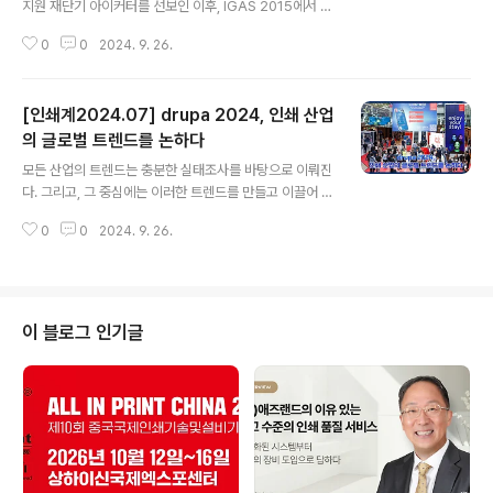
지원 재단기 아이커터를 선보인 이후, IGAS 2015에서 H
과 2개층에 걸쳐 시연을 통해서 토너와 잉크젯, 디지털 장
P와의 스마트스트림 파트너십 체결을 통해 꾸준히 시장 확
식(Digital Embellishment), 후가공..
0
0
2024. 9. 26.
장과 기술 개발 노력을 이어오셨는데요, 이번 drupa 202
4의 컨셉은 무엇입니까. 지난 drupa 2016에서 선보인 대
호 재단기의 CIP4를 연동해서 재단 공정을 생성하는 수준
[인쇄계2024.07] drupa 2024, 인쇄 산업
이 레벨 1이었다면, 그동안 직접 현장의 다양한 재단사들을
만나서 그들의 전문적인 작업 방법과 노하우를 배우고, 이
의 글로벌 트렌드를 논하다
글 내용
들의 피드백을 자동 재단공정 생성에 반영해서 레벨 2로
모든 산업의 트렌드는 충분한 실태조사를 바탕으로 이뤄진
버전업을 했다고 설명할 수 있습니다. 실제로 8년 전보다
다. 그리고, 그 중심에는 이러한 트렌드를 만들고 이끌어 나
성원애드피아, 애즈랜드, 레드프린팅 등을 비롯해서 아이
가는 트렌드 메이커들이 있다. drupa 2024는 이러한 트
커터에서 구현된 CIP4 공정 자동화를 사용하고 있는 인쇄
0
0
2024. 9. 26.
렌드 메이커들이 총 집결된 무대였다. AI와 산업용 로봇을
업체들이 많..
위시한 자동화 솔루션, 숙련된 노동력 부족을 대체할 수 있
는 기술과 기기, 디지털화를 기반으로 한 최첨단 기술과 장
비, 그리고, 글로벌 산업으로서 인쇄 산업이 이행해 나가야
할 지속 가능성에 대한 책임과 기여 방안 등 인쇄 산업의 글
이 블로그 인기글
로벌 트렌드들이 적극 반영된 전시 테마를 중심으로 트렌
드 메이커들은 지난 8년 동안 갈고 닦은 기술과 기자재의
마케팅과 영업을 유감없이 전개해 보였다. 한편, drupa 2
024를 방문하기 위해 독일 메쎄 뒤셀도르프를 찾은 이들
은 저마다의 미션을 ..