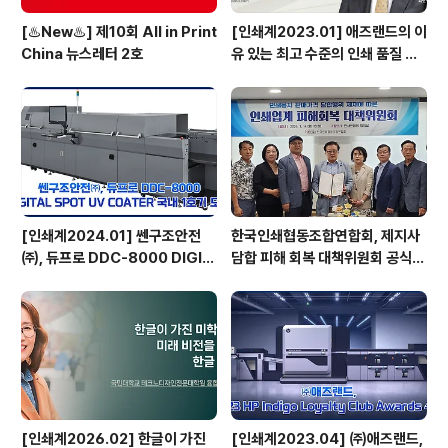
[♨️New♨️] 제10회 All in Print
[인쇄계2023.01] 애즈랜드의 이
China 뉴스레터 2호
유 있는 최고 수준의 인쇄 품질 서
비스 고도화된 시스템부터 최상의
장비 도입으로 답하다 - ㈜애즈랜
드 최현수 대표이사
[인쇄계2024.01] 쎈구조안전
한국인쇄협동조합연합회, 제지사
㈜, 듀프로 DDC-8000 DIGIT
담합 피해 회복 대책위원회 공식
AL SPOT UV COATER 국내
출범
1호기 도입
[인쇄계2026.02] 한글이 가진
[인쇄계2023.04] ㈜애즈랜드,