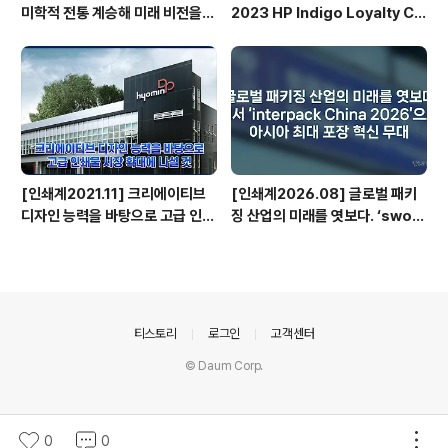
미학적 전통 계승해 미래 비전을
2023 HP Indigo Loyalty Clu
담아낼 수 있는 한글 디자인 만들
b Awards 수상
터 - 국민대학교 테크노디자인전
문대학원 융합디자인학과 타이포
디자인랩 박윤정 교수
[인쇄계2021.11] 크리에이티브
[인쇄계2026.08] 글로벌 패키
디자인 능력을 바탕으로 고급 인쇄
징 산업의 미래를 엿보다. ‘swo
물 시장 확대에 나설 것 - 효민디앤
p’에서 ‘interpack China 202
피 한수흥 대표
6’으로의 도약, 아시아 최대 포장
혁신 무대
의안내
티스토리
로그인
고객센터
© Daum Corp.
0
0