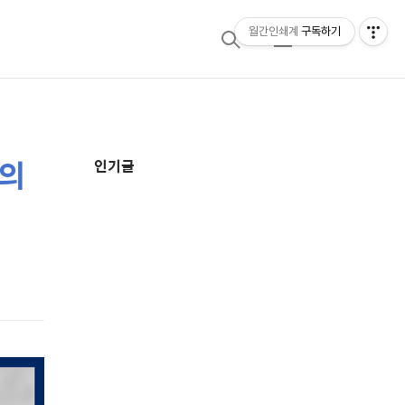
월간인쇄계
구독하기
검
메
색
뉴
계의
추
인기글
가
정
보