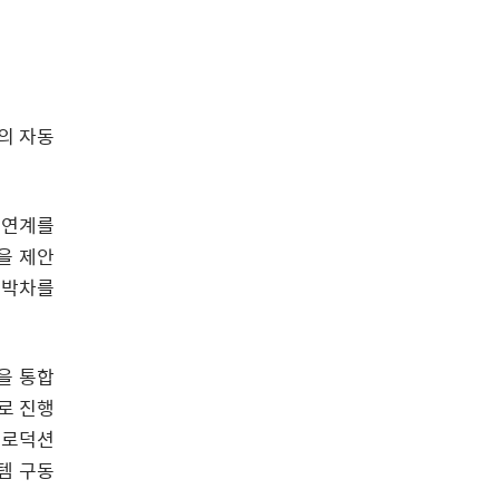
의 자동
한 연계를
을 제안
 박차를
들을 통합
로 진행
프로덕션
템 구동