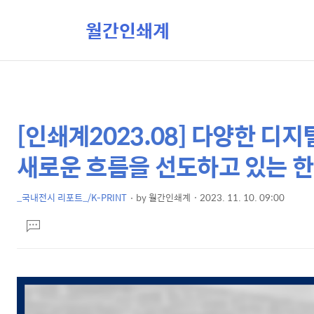
월간인쇄계
[인쇄계2023.08] 다양한 디
상
본
문
세
새로운 흐름을 선도하고 있는
제
컨
목
텐
_국내전시 리포트_/K-PRINT
by
월간인쇄계
2023. 11. 10. 09:00
본
츠
댓
문
글
달
기