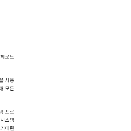
인 제로트
책을 사용
해 모든
템 프로
 시스템
로 기대된