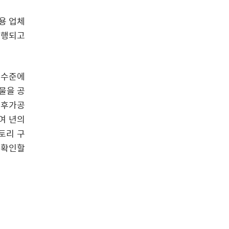
사용 업체
진행되고
 수준에
물을 공
 후가공
0여 년의
토리 구
 확인할