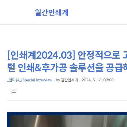
월간인쇄계
[인쇄계2024.03] 안정적으로
상
본
문
세
털 인쇄&후가공 솔루션을 공급해
제
컨
목
텐
_인터뷰_/Special Interview
by
월간인쇄계
2024. 5. 16. 09:00
본
츠
댓
문
글
달
기