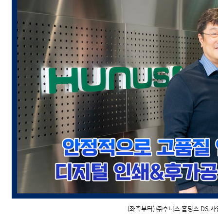
(좌측부터) ㈜후너스 홀딩스 DS 사