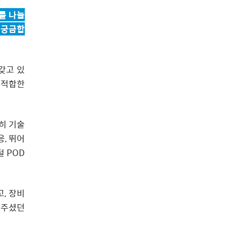
를 나눌
 궁금합
갖고 있
 적합한
히 기술
, 뛰어
 POD
, 장비
 주셨던