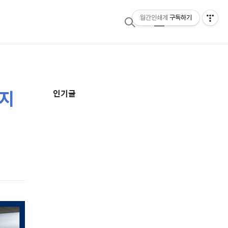
월간인쇄계
구독하기
검
메
색
뉴
디지
추
인기글
가
정
보