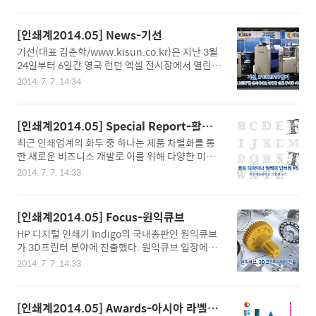
다. 대한인쇄기술협회 김진배 회장과 김인호 위원
는 글로벌 브랜드 및 국내외 스타급 디자이너들의
장, 김주호 부위원장, 회원사 대표 10여 명이 참석한
참여를 통해 현명한 소비 정보와 다양한 인테리어
가운데 진행된 이날 회의는 김인호 위원장의 인사말
아이디어를 전하는 글로벌 리빙 트렌드 전시회의 대
[인쇄계2014.05] News-기선
과 김진배 회장의 축사, 안건 토의 순으로 진행되었
표적 모델이 되었다. 매년 5일 간의 전시 기간 동안
기선(대표 김춘학/www.kisun.co.kr)은 지난 3월
다. 김인호 위원장은 인사말에서 “지난 해 인쇄후가
평균 15만 ..
24일부터 6일간 영국 런던 엑셀 전시장에서 열린 IP
공작업의 중요성을 공감하는 소수의 인원들이 모여
EX2014(런던인쇄박람회)에 ‘NOW & NEW’를 전시
함께 시작한 대한인쇄기술협회 후가공위원회가 오
2014. 7. 7. 14:34
테마로 영국 현지 대리점 TARRANT MACHINES LI
늘로 설립된지 1년이 되었다”고 하면서 “그 동안 다
MITED과 함께 새롭고 다양한 인쇄 후가공 기술들
양한 활동을 진행하진 못했지만 이제 가입 회원사들
을 선보여 참관업체의 이목을 집중 시켰다. 특히 기
이 15개사로 늘었고, 어느 정도 본격적인 활동을 진
[인쇄계2014.05] Special Report-활자공
선은 IPEX2014에서 베스트셀러 코팅기 Digi UV C
행할 수 있는 규모를 갖추게 되었다”고 말했다. 이어
간
최근 인쇄업계의 화두 중 하나는 제품 차별화를 통
oater(디지UV코터)와 완전펼침형 제본 장비인 Dig
“지금까지의 후가공은 단..
한 새로운 비즈니스 개발로 이를 위해 다양한 미디
i Binder(디지바인더)의 시스템 업그레이드 버전을
어와 후가공 장비가 개발, 시장에 출시되고 있다. 이
전시하여 다양한 타입의 포토북과 고급 판촉제품 샘
2014. 7. 7. 14:33
와 더불어 우리가 주목해야 할 분야는 바로 디자인
플을 제공했으며, 최근 인쇄 업계의 목표인 공정 과
이다. 그 중 글자의 모양인 서체는 일찍부터 조형미
정의 단순화에 맞추어 쉽고 빠른, EZcreaserCF(이
가 추구되어 각종 장식서체나 필체가 아름다운 서
지크리저씨에프) 모델을 자동접지 장비(이지폴더)
[인쇄계2014.05] Focus-원익큐브
체, 폰트로 만들어지고 현재 디자인에서도 중요한
와 함께 ..
HP 디지털 인쇄기 Indigo의 국내총판인 원익큐브
요소로 활용되고 있다. 국내 폰트 시장의 이슈 중 하
가 3D프린터 분야에 진출했다. 원익큐브 입장에서
나는 바로 폰트의 제한적인 사용이다. 장기간에 걸
는 사실 3D프린터가 생소한 분야는 아니다. 원익큐
쳐 개발된 높은 완성도의 폰트 구매가 활발히 이루
2014. 7. 7. 14:33
브는 2004년부터 HP와 총판계약을 맺고, 전세계
어지지 못하게 되어 국내폰트업계의 발전에도 저해
디지털 인쇄기분야 시장 점유율 1위인 HP Indigo
가 되고 신선하고 차별화된 디자인을 구상하는 소비
디지털 인쇄기의 국내수입 판매에서 시작하여 사후
자들 역시 제한적인 폰트 사용으로 이를 구현하지
[인쇄계2014.05] Awards-아시아 라벨어
관리에 이르기까지, 고가의 디지털 인쇄기 시장의