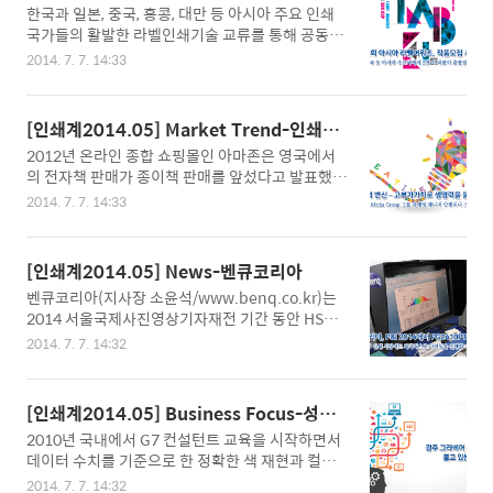
못하게 되는 것이다. 이에 월간 인쇄계는 2014년 기
워즈
한국과 일본, 중국, 홍콩, 대만 등 아시아 주요 인쇄
선두주자이기 때문이다. 이러한 마켓리더로서의 노
획으로 폰트 디자이너들의 ..
국가들의 활발한 라벨인쇄기술 교류를 통해 공동발
하우를 살려 원익큐브는 4월 4일, 독일의 Envision
전을 추구하기 위해 중국인쇄과학기술연구소와 중
TEC GmbH와 국내수입판매 계약을 체결했다. 독
2014. 7. 7. 14:33
국인쇄 및 설비기자재협회 라벨인쇄위원회, 상하이
일 EnvisionTEC GmbH는 1999년 DLP 방식을 세
인쇄업협회, 타이요기계유한공사가 공동으로 주최
계 최초로 개발하여 산업용 3D프린터 분야에서 강
하고 중국의 인쇄관련 대표 매체 가운데 하나인 키
점을 가진 다양한 라인업을 구비하고 있는 점을 고
[인쇄계2014.05] Market Trend-인쇄와
인미디어(Keyin Media)가 주관하는 ‘2014아시아
려하면, 이 분야에 경험이 있는 원익큐브와 강력..
미디어
2012년 온라인 종합 쇼핑몰인 아마존은 영국에서
라벨프린팅어워즈(2014 SUN CUP ASIALABELA
의 전자책 판매가 종이책 판매를 앞섰다고 발표했
WARDS)’가 출품작 모집을 시작했다. 2008년 처음
다. 그리고 2013년에는 영국의 55%에 달하는 성인
개최된 이래, 2010년부터 그 출품 범위를 아시아 전
2014. 7. 7. 14:33
이 인터넷을 사용해 뉴스를 다운로드하거나 읽고 있
역으로 넓혀 개최되고 있는 이번 행사는 갈수록 시
다고 밝혔다. 미국에서는 2002년부터 2012년 사이
장규모가 확대되면서 기술발전을 이뤄가고 있는 아
인터넷을 통해 뉴스를 읽는 이들의 수는 급격히 증
시아 라벨인쇄시장의 주요 행사로 자리매김하고 있
[인쇄계2014.05] News-벤큐코리아
가한 반면, 인쇄된 신문을 통해 뉴스를 읽는 이들은
다. 이는 참가업체와 그 작품 수의 증가추세를 보아
벤큐코리아(지사장 소윤석/www.benq.co.kr)는
41%에서 23%로 감소했으며, 인쇄된 잡지를 읽는
도 알 수 ..
2014 서울국제사진영상기자재전 기간 동안 HS트
이들의 수 또한 23%에서 17%로, 종이책을 읽는 이
레이딩 부스에서 인쇄 및 사진 전문가를 위해 하드
들의 수 또한 34%에서 30%로 감소되었다고 한다.
2014. 7. 7. 14:32
웨어 캘리브레이션과 소프트 프루핑을 지원하는 전
명함 또한 2006년에서 2012년 사이 미국에서 1
문가용 모니터 PG2401PT 제품을 전시했다. HS트
3%의 사용자가 감소한 반면, 비즈니스 네트워크 사
레이딩 정해성 대표는 “소수의 브랜드가 독점하고
이트인 링크드인(LinkedIn)을 사용하는 수는 5백
[인쇄계2014.05] Business Focus-성보
있던 인쇄 및 사진 전문가용 모니터 시장에서 벤큐
만에서 1억 8천 7백 만으로 증가했다고 밝혔..
잉크
2010년 국내에서 G7 컨설턴트 교육을 시작하면서
의 제품이 경제적인 가격으로 새로운 변화의 바람을
데이터 수치를 기준으로 한 정확한 색 재현과 컬러
불러일으키고 있다고 생각한다”면서 “아직 국내 인
일관성 확립에 대한 필요성과 중요성이 대두되기 시
쇄 및 사진 시장에 벤큐의 브랜드가 상대적으로 덜
2014. 7. 7. 14:32