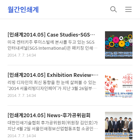
월간인쇄계
검
메
색
뉴
[인쇄계2014.05] Case Studies-SGS인
터내셔널
미국 켄터키주 루이스빌에 본사를 두고 있는 SGS
인터내셔널(SGS International)은 패키징 인쇄를
위한 프리미디어 업체로 전 세계 50여 개에 이르는
2014. 7. 7. 14:34
지사를 운영하고 있는 글로벌 기업이다. 지난 2011
년 P&G(Procter & Gamble)의 최고 글로벌 비즈
니스 파트너로 선정되기도 한 SGS 인터내셔널은 수
[인쇄계2014.05] Exhibition Review-2
백여 개가 넘는 하이 프로파일 브랜드를 상대로 기
014 서울리빙디자인페어
리빙 디자인의 최신 동향을 한 눈에 살펴볼 수 있는
획부터 디자인, 그리고 인쇄제작에 이르기까지 전문
‘2014 서울리빙디자인페어’가 지난 3월 26일부터
프리미디어 서비스를 제공하고 있다. 2012년, 오넥
30일까지 5일동안 서울 삼성동에 위치한 코엑스에
스(Onex)에 인수 합병 되며 더욱 탄탄한 재정적 기
2014. 7. 7. 14:34
서 개최됐다. 올해로 20주년을 맞이한 ‘2014 서울
반을 마련한 이 업체는 최근 매튜인터내셔널(Metth
리빙디자인페어’는 ㈜디자인하우스와 코엑스 공동
ews International)에 인수 합병된 Shawk(SGK)
주최로 글로벌 리빙 디자인의 최신 흐름을 반영하여
사와 함께 글로벌 프리미디어 산업에서 1, 2위를 다
[인쇄계2014.05] News-후가공위원회
더욱 성숙하고 다양한 콘텐츠로 꾸며졌다. 서울리빙
투고 있는 ..
대한인쇄기술협회 후가공위원회(위원장 김인호)가
디자인페어는 국내 대표적인 리빙 트렌드 비즈니스
지난 4월 2일 서울인쇄정보산업협동조합 소공인특
전시회를 넘어 매년 전 세계의 인테리어 및 생활 문
화지원센터 회의실에서 설립 1주년 회의를 개최했
화의 경향을 발 빠르게 전하고, 주거 문화를 선도하
2014. 7. 7. 14:34