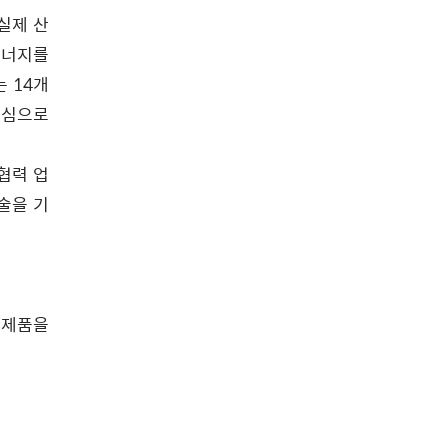
실제 산
에너지를
 14개
중심으로
협력 업
술을 기
및 제품을