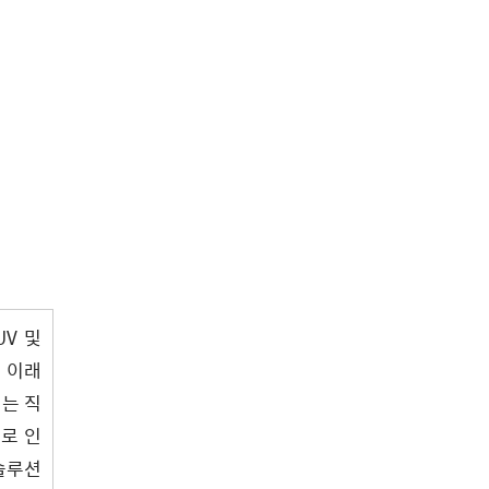
UV 및
된 이래
넘는 직
으로 인
솔루션