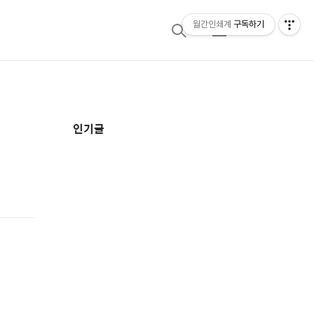
월간인쇄계
구독하기
검
메
색
뉴
추
인기글
가
정
보