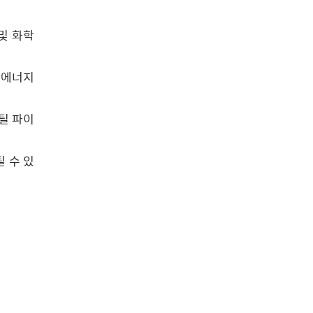
및 화학
.
 에너지
틸 파이
 수 있