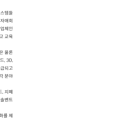
 시스템들
 자매회
 업체인
리고 교육
은 물론
 3D,
공급되고
 각 분야
드, 지폐
 솔벤트
화를 제