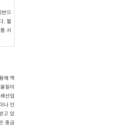
 기반으
다. 월
제품 시
용해 액
 물질이
인쇄산업
이나 인
 받고 있
은 중금