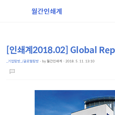
월간인쇄계
[인쇄계2018.02] Global Rep
상
본
문
세
제
_기업탐방_/글로벌탐방
by
월간인쇄계
2018. 5. 11. 13:10
컨
본
목
텐
댓
문
글
츠
달
기