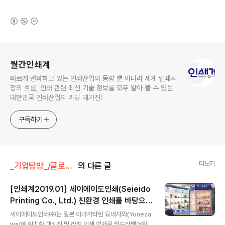
(새창열림)
로그 정보
월간인쇄계
빠르게 변화하고 있는 인쇄산업의 동향 뿐 아니라 세계 인쇄시
장의 흐름, 인쇄 관련 최신 기술 정보를 모두 알아 볼 수 있는
대한민국 인쇄산업의 리딩 매거진!
구독하기
더보기
_기업탐방_/글로벌탐방
의 다른 글
[인쇄계2019.01] 세이에이도인쇄(Seieido
Printing Co., Ltd.) 친환경 인쇄를 바탕으로
글 내용
고도의 기술적 예술 인쇄(High Technical
세이에이도인쇄㈜는 일본 야마가타현 요네자와(Yoneza
Art Printing)를 추구
wa)에 위치한 패키징 및 라벨 인쇄 업체로 월드라벨어워즈