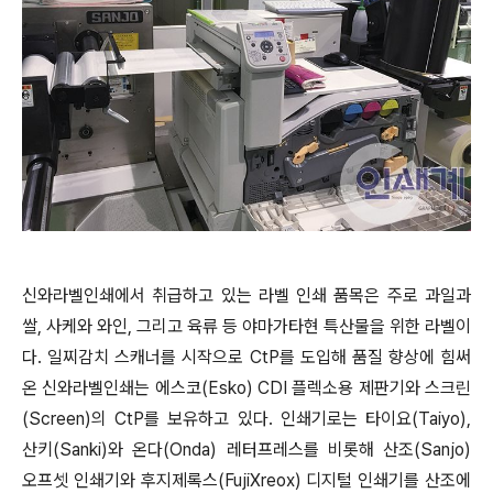
신와라벨인쇄에서 취급하고 있는 라벨 인쇄 품목은 주로 과일과
쌀, 사케와 와인, 그리고 육류 등 야마가타현 특산물을 위한 라벨이
다. 일찌감치 스캐너를 시작으로 CtP를 도입해 품질 향상에 힘써
온 신와라벨인쇄는 에스코(Esko) CDI 플렉소용 제판기와 스크린
(Screen)의 CtP를 보유하고 있다. 인쇄기로는 타이요(Taiyo),
산키(Sanki)와 온다(Onda) 레터프레스를 비롯해 산조(Sanjo)
오프셋 인쇄기와 후지제록스(FujiXreox) 디지털 인쇄기를 산조에