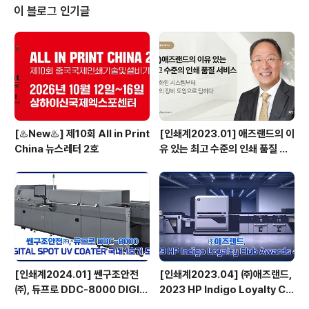
에서 일하고 있다. IST의 UV시스템은 잉크, 니스, 실리콘,
이 블로그 인기글
접착제, 수지 및 기타 재료를 단 몇 분만에 경화시킴으로 인
쇄뿐만 아니라 여러 산업 분야에서 효율적으로 적용, 사용
되고 있으며, 고객의 다양한 니즈를 기반으로 하는 맞춤형
기술 솔루션을 생산, 개발하고 있기도 하다. 이..
[♨️New♨️] 제10회 All in Print
[인쇄계2023.01] 애즈랜드의 이
China 뉴스레터 2호
유 있는 최고 수준의 인쇄 품질 서
비스 고도화된 시스템부터 최상의
장비 도입으로 답하다 - ㈜애즈랜
드 최현수 대표이사
[인쇄계2024.01] 쎈구조안전
[인쇄계2023.04] ㈜애즈랜드,
㈜, 듀프로 DDC-8000 DIGIT
2023 HP Indigo Loyalty Clu
AL SPOT UV COATER 국내
b Awards 수상