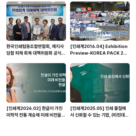
1호기 도입
한국인쇄협동조합연합회, 제지사
[인쇄계2016.04] Exhibition
담합 피해 회복 대책위원회 공식
Preview-KOREA PACK 201
출범
6
[인쇄계2026.02] 한글이 가진
[인쇄계2025.05] 인쇄 품질에
미학적 전통 계승해 미래 비전을
서 신뢰할 수 있는 기업, ㈜현대프
담아낼 수 있는 한글 디자인 만들
린팅
터 - 국민대학교 테크노디자인전
문대학원 융합디자인학과 타이포