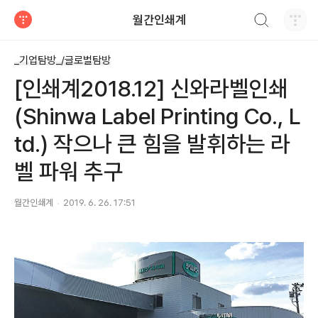
검색하기
월간인쇄계
티스토리
_기업탐방_/글로벌탐방
[인쇄계2018.12] 신와라벨인쇄
(Shinwa Label Printing Co., L
td.) 작으나 큰 힘을 발휘하는 라
벨 파워 추구
월간인쇄계
2019. 6. 26. 17:51