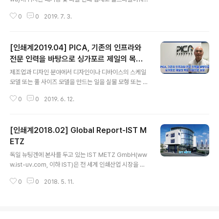
에서 최우수상을 수상한 이력이 있는 회사이다. 요네자와
0
0
2019. 7. 3.
는 오노가와 온천으로 유명한 도시로 온천을 비롯해, 쌀과
사케, 그리고 소고기로 유명한 곳이다. 세이에이도 인쇄사
는 이러한 특산품을 위한 패키징 및 라벨 인쇄 외에도 화장
[인쇄계2019.04] PICA, 기존의 인프라와
품을 비롯해 주류와 음료, 그리고 다양한 과자와 젤리 등의
가공식품을 위한 인쇄 서비스를 제공하고 있다. 월드라벨
전문 인력을 바탕으로 싱가포르 제일의 목업
글 내용
어워즈를 비롯해 다양한 일본 국내외 경연에서 많은 상을
기업으로 성장
제조업과 디자인 분야에서 디자인이나 디바이스의 스케일
수상한 세이에이도인쇄는 일본 라벨인쇄업계에서 인쇄 품
모델 또는 풀 사이즈 모델을 만드는 일을 실물 모형 또는 목
질 뿐만 아니라 친환경 인쇄를 추구하는 공정 관리면에서
업(Mockup) 작업을 한다고 한다. 이러한 정의와 같이, 디
도 주목할 만한 인쇄사로 평가받고 있다. 원스톱 맞춤형 서
0
0
2019. 6. 12.
자인이나 인쇄 분야에서 ‘목업’은 디자인 평가를 위해, 또
비스로 패키징 및 라벨 인쇄 서비스 제공1957..
는, 프로모션 등의 목적으로 사용되고 있다. 기획사나 브랜
드 오너들이 실제 제품의 출시에 앞서 디자인이나 인쇄 품
[인쇄계2018.02] Global Report-IST M
질을 평가하기 위해 목업을 제작하거나 시장 반응을 테스
트 하기 위한 시제품으로 목업 만들고 있는 것이다. 특히나
ETZ
글 내용
패키징 분야에 있어 목업은 필수이며, 제작비가 개 당 수 만
독일 뉴팅겐에 본사를 두고 있는 IST METZ GmbH(ww
원에서 수 백만원을 호가하기도 한다. 그 만큼 아직까지는
w.ist-uv.com, 이하 IST)은 전 세계 인쇄산업 시장을 대
블루 오션 시장이며, 실 생산품과 아주 유사하게 제작 할 수
상으로 UV 및 LED 경화 시스템을 개발, 공급하고 있는 글
있는 노하우를 갖고 있어야 한다는 의미이기도 하다. 피카
0
0
2018. 5. 11.
로벌 중견 기업이다. 1977년 게르하르트 메츠(Gerhard
소에서 아이디어를 얻어..
Metz)씨에 의해 설립된 이래 꾸준한 발전을 지속해 온 IS
T는 현재 eta플러스 일렉트로닉, S1옵틱을 포함해 14개
의 자매회사를 두고 있으며, 500명이 넘는 직원들이 이곳